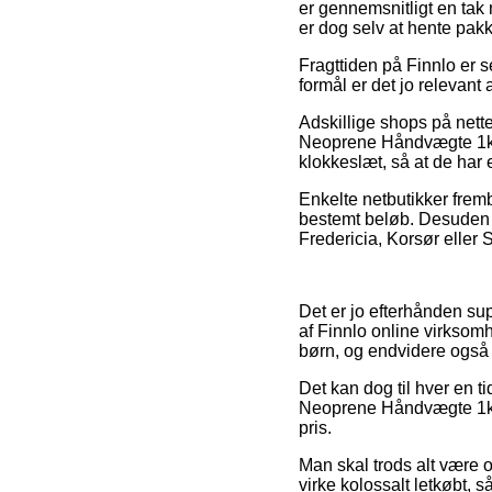
er gennemsnitligt en ta
er dog selv at hente pak
Fragttiden på Finnlo er s
formål er det jo relevan
Adskillige shops på nett
Neoprene Håndvægte 1kg (2
klokkeslæt, så at de har 
Enkelte netbutikker frem
bestemt beløb. Desuden bu
Fredericia, Korsør eller S
Det er jo efterhånden supe
af Finnlo online virksom
børn, og endvidere også t
Det kan dog til hver en ti
Neoprene Håndvægte 1kg (
pris.
Man skal trods alt være 
virke kolossalt letkøbt,