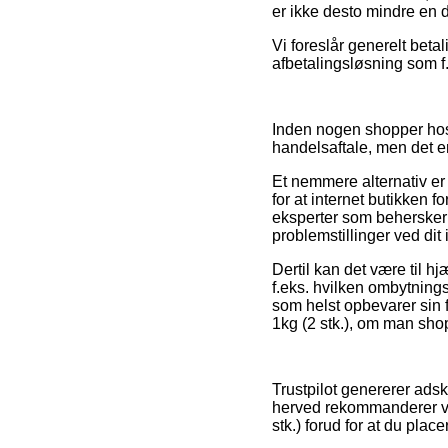
er ikke desto mindre en d
Vi foreslår generelt bet
afbetalingsløsning som f.e
Inden nogen shopper hos
handelsaftale, men det 
Et nemmere alternativ er
for at internet butikken 
eksperter som behersker d
problemstillinger ved dit
Dertil kan det være til h
f.eks. hvilken ombytning
som helst opbevarer sin
1kg (2 stk.), om man shop
Trustpilot genererer adsk
herved rekommanderer vi,
stk.) forud for at du place