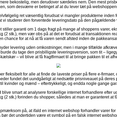
k mere bekostelig, men derudover særdeles nem. Den mest prisb
ken, som desværre er betinget af at du lever tæt på webshoppens
elvfølgelig ret væsentlig forudsat vi mangler produkterne inden fo
t at vi studerer den forventede leveringsdato på den pågældende 
et stiller garanti om 1 dags fragt på mange af shoppens varer, e
 stk.), men vær obs på at det er forudsat at transaktionen reali
en chance for at nå at få varen sendt afsted inden de pakkeansatt
byder levering uden omkostninger, men i mange tilfælde afkræver
rde du tage den prisbilligste leveringsversion, som tit – ligeg
kælskør – vil blive at få fragtfirmaet til at bringe pakken til et af
r fleksibelt for alle at finde de laveste priser på flere e-firmae
heder fundet det uundgåeligt at nedsætte prisniveauet på deres p
il kvinder og mænd – eftertrykkeligt, og endda nogle gange garan
d blive smart at analysere forskellige internet forhandlere efter 
2 stk.) forinden du shopper, således at man er garanteret at f
opmærksom på, at ifald en internet webshop forhandler varer fo
 så bør det undertiden være et symbol på en falsk internet websh