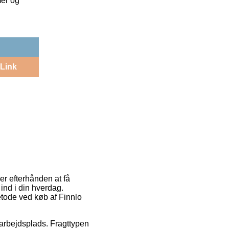
mer og
Link
er efterhånden at få
 ind i din hverdag.
etode ved køb af Finnlo
n arbejdsplads. Fragttypen