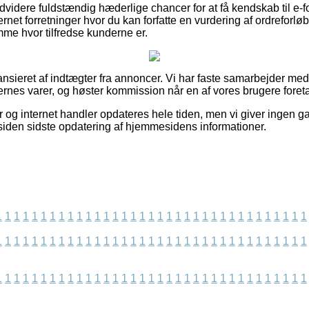
videre fuldstændig hæderlige chancer for at få kendskab til e-f
ernet forretninger hvor du kan forfatte en vurdering af ordreforlø
mme hvor tilfredse kunderne er.
nsieret af indtægter fra annoncer. Vi har faste samarbejder med
kernes varer, og høster kommission når en af vores brugere foret
 og internet handler opdateres hele tiden, men vi giver ingen g
 siden sidste opdatering af hjemmesidens informationer.
1
1
1
1
1
1
1
1
1
1
1
1
1
1
1
1
1
1
1
1
1
1
1
1
1
1
1
1
1
1
1
1
1
1
1
1
1
1
1
1
1
1
1
1
1
1
1
1
1
1
1
1
1
1
1
1
1
1
1
1
1
1
1
1
1
1
1
1
1
1
1
1
1
1
1
1
1
1
1
1
1
1
1
1
1
1
1
1
1
1
1
1
1
1
1
1
1
1
1
1
1
1
1
1
1