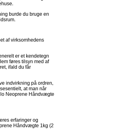
rehuse.
sning burde du bruge en
tidsrum.
det af virksomhedens
enerelt er et kendetegn
llem føres tilsyn med af
t, ifald du får
ve indvirkning på ordren,
sesentielt, at man når
innlo Neoprene Håndvægte
beres erfaringer og
eoprene Håndvægte 1kg (2