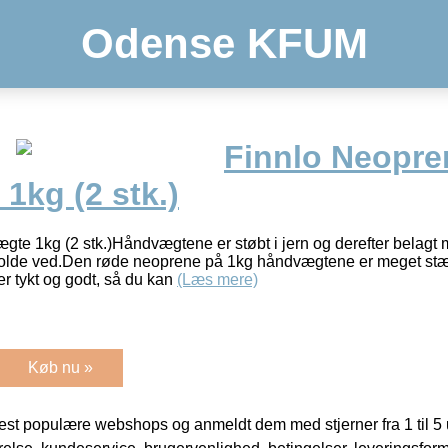
Odense KFUM
Finnlo Neopre
1kg (2 stk.)
e 1kg (2 stk.)Håndvægtene er støbt i jern og derefter belagt 
holde ved.Den røde neoprene på 1kg håndvægtene er meget st
r tykt og godt, så du kan
(Læs mere)
Køb nu »
t populære webshops og anmeldt dem med stjerner fra 1 til 5 ud