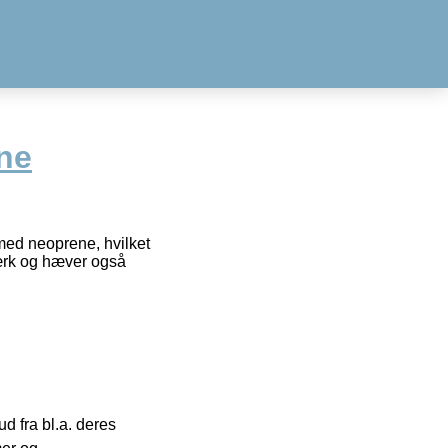
ne
med neoprene, hvilket
ærk og hæver også
 fra bl.a. deres