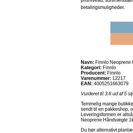
prisniveau, sortimentstø
betalingsmuligheder.
Navn:
Finnlo Neoprene H
Kategori:
Finnlo
Producent:
Finnlo
Varenummer:
12217
EAN:
4005251663079
Vurderet til
3.6
ud af 5 st
Temmelig mange butikker 
sendt til en pakkeshop, o
Leveringsformen er altså
Neoprene Håndvægte 1kg 
Du bør alternativt planlæ