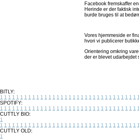
Facebook fremskaffer end
Herinde er der faktisk int
burde bruges til at bedø
Vores hjemmeside er fina
hvori vi publicerer butik
Orientering omkring varer
der er blevet udarbejdet
BITLY:
1
1
1
1
1
1
1
1
1
1
1
1
1
1
1
1
1
1
1
1
1
1
1
1
1
1
1
1
1
1
1
1
1
1
SPOTIFY:
1
1
1
1
1
1
1
1
1
1
1
1
1
1
1
1
1
1
1
1
1
1
1
1
1
1
1
1
1
1
1
1
1
1
CUTTLY BIO:
1
1
1
1
1
1
1
1
1
1
1
1
1
1
1
1
1
1
1
1
1
1
1
1
1
1
1
1
1
1
1
1
1
1
1
CUTTLY OLD:
1