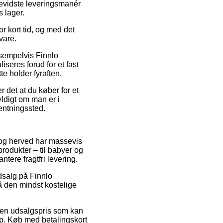
evidste leveringsmanér
 lager.
r kort tid, og med det
vare.
ksempelvis Finnlo
seres forud for et fast
e holder fyraften.
 det at du køber for et
yldigt om man er i
hentningssted.
r, og herved har massevis
rodukter – til babyer og
tere fragtfri levering.
udsalg på Finnlo
å den mindst kostelige
r en udsalgspris som kan
op. Køb med betalingskort