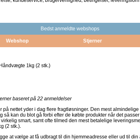
rrelse, kundeservice, brugervenlighed, betingelser, leveringsfor
Bedst anmeldte webshops
Webshop
Stjerner
åndvægte 1kg (2 stk.)
jerner baseret på
22
anmeldelser
på nettet yder i dag flere fragtløsninger. Den mest almindelige 
g så kan du blot gå forbi efter de købte produkter når det passer
 virkelig smart, samt ofte tilmed den mest betalelige leveringsm
(2 stk.).
gge at vælge at få udbragt til din hjemmeadresse eller ud til di