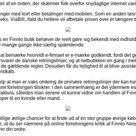
el af en orden, der skærmer folk overfor snydagtige internet va
alinger med kort eller betalinger med mobilen. Som en anden lø
ks. ViaBill, ifald du hellere vil afbetale prisen over et længere 
 en Finnlo butik behøver de reelt gøre sig bekendt med indhol
er mange gange ikke særlig spændende.
 at bemærke hvorvidt e-firmaet er e-mærke godkendt, fordi det g
forsvarer de danske retningslinjer, og at netbutikken en gang i me
e gældende regler. Desuden får du lejlighed til at blive assistere
 indkøb.
jælp at man er vaks omkring de primære retningslinjer der kan ha
sret forretningen tilsikrer. I den sammenhæng er det ydermere es
 faktura, således man senere vil kunne vidne om handlen af F
per til en kvinde eller mand.
illige ærlige chancer for at finde ud af en stor gruppe øvrige kø
 at du ser nærmere på online forretningens kritik af Finnlo N
rer din ordre.