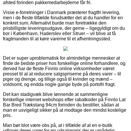
afsted forinden pakkemedarbejderne får fri.
Visse e-forretninger i Danmark præsterer fragtfri levering,
men i de fleste tilfælde forudsætter det at du handler for en
konkret sum. Alternativt burde man foretrække den
prisbilligste leveringsudgave, der gerne – ligegyldigt om du
bor i København, Haderslev eller Struer – vil blive at få
fragtmanden til at køre varerne til et afhentningssted.
Det er super uproblematisk for almindelige mennesker at
finde de bedste priser hos forskellige online forhandlere, og
derved har de fleste Finnlo online virksomheder været
presset til at at reducere salgspriserne på deres varer – til
piger og drenge, og tillige også til kvinder og mænd –
voldsomt, og endda nogle gange byde på portofri fragt.
Det kan stadigvæk blive lønnende at sammenligne
forskellige internet webshops efter rabatkoder på Finnlo Lat
Bar Bred Trækstang 94cm forinden du bestiller, sådan at
man er usvigeligt sikker på at modtage den mindst kostelige
pris.
Man bør blot være obs på, at i tilfælde af at en e-butik
udlover deres varer for en udsalgspris der er umådelig