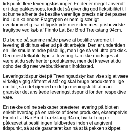
tidspunkt flere leveringsløsninger. En der er meget anvendt
er i dag pakkeshops, fordi det så giver dig god fleksibilitet til
at kunne afhente de bestilte varer lige præcis når det passer
ind i din kalender. Fragttypen er nemlig særligt
overkommelig, samt typisk ydermere den mest prisbevidste
fragttype ved køb af Finnlo Lat Bar Bred Trækstang 94cm.
Du burde på samme måde prøve at bestille varerne til
levering til dit hus eller ud på dit arbejde. Den er undertiden
en lille smule mindre prisbillig, men lige så vel ultra praktisk.
Den mest letkøbte type af levering kan ikke modsiges at
være at du selv henter produkterne, men det kræver at du
opholder dig nær webbutikkens tilholdssted.
Leveringstidspunktet på Træningsudstyr kan vise sig at være
virkelig vigtig såfremt vi står og skal bruge produkterne lige
om lidt, så i det øjemed er det jo meningsfuldt at man
gransker det anslåede leveringstidspunkt for den respektive
vare.
En række online selskaber præsterer levering på blot en
enkelt hverdag på en række af deres produkter, eksempelvis
Finnlo Lat Bar Bred Trækstang 94cm, hvilket dog er
påkrævet at bestillingen fuldbyrdes inden et angivent
tidspunkt, så at de garanteret kan nå at få pakken skippet