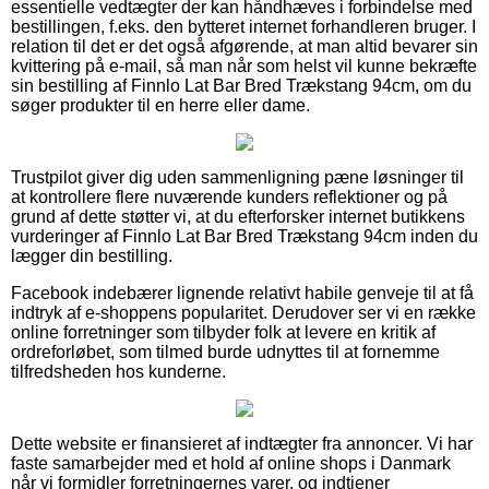
essentielle vedtægter der kan håndhæves i forbindelse med
bestillingen, f.eks. den bytteret internet forhandleren bruger. I
relation til det er det også afgørende, at man altid bevarer sin
kvittering på e-mail, så man når som helst vil kunne bekræfte
sin bestilling af Finnlo Lat Bar Bred Trækstang 94cm, om du
søger produkter til en herre eller dame.
Trustpilot giver dig uden sammenligning pæne løsninger til
at kontrollere flere nuværende kunders reflektioner og på
grund af dette støtter vi, at du efterforsker internet butikkens
vurderinger af Finnlo Lat Bar Bred Trækstang 94cm inden du
lægger din bestilling.
Facebook indebærer lignende relativt habile genveje til at få
indtryk af e-shoppens popularitet. Derudover ser vi en række
online forretninger som tilbyder folk at levere en kritik af
ordreforløbet, som tilmed burde udnyttes til at fornemme
tilfredsheden hos kunderne.
Dette website er finansieret af indtægter fra annoncer. Vi har
faste samarbejder med et hold af online shops i Danmark
når vi formidler forretningernes varer, og indtjener