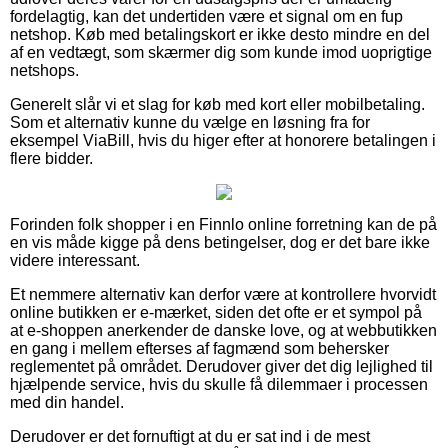
fordelagtig, kan det undertiden være et signal om en fup
netshop. Køb med betalingskort er ikke desto mindre en del
af en vedtægt, som skærmer dig som kunde imod uoprigtige
netshops.
Generelt slår vi et slag for køb med kort eller mobilbetaling.
Som et alternativ kunne du vælge en løsning fra for
eksempel ViaBill, hvis du higer efter at honorere betalingen i
flere bidder.
Forinden folk shopper i en Finnlo online forretning kan de på
en vis måde kigge på dens betingelser, dog er det bare ikke
videre interessant.
Et nemmere alternativ kan derfor være at kontrollere hvorvidt
online butikken er e-mærket, siden det ofte er et sympol på
at e-shoppen anerkender de danske love, og at webbutikken
en gang i mellem efterses af fagmænd som behersker
reglementet på området. Derudover giver det dig lejlighed til
hjælpende service, hvis du skulle få dilemmaer i processen
med din handel.
Derudover er det fornuftigt at du er sat ind i de mest