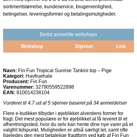
sortimentstørrelse, kundeservice, brugervenlighed,
betingelser, leveringsformer og betalingsmuligheder.
Bedst anmeldte webshops
Webshop
Stjerner
Link
Navn:
Fin Fun Tropical Sunrise Tankini top – Pige
Kategori:
Havfruehale
Producent:
Fin Fun
Varenummer:
32790559522898
EAN:
810014238104
Vurderet til
4.7
ud af 5 stjerner baseret på
34
anmeldelser
Flere e-butikker tilbyder i øjeblikket alverdens former for
fragt. Det mest populære er for øjeblikket at få leveret til et
afhentningssted, hvor du selv kan hente dine nye varer på et
valgfrit tidspunkt. Muligheden er altså særligt let, samt ofte
ligeledes den mest betalelige fragtform ved køb af Fin Fun