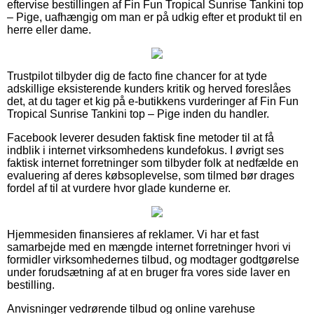
eftervise bestillingen af Fin Fun Tropical Sunrise Tankini top
– Pige, uafhængig om man er på udkig efter et produkt til en
herre eller dame.
Trustpilot tilbyder dig de facto fine chancer for at tyde
adskillige eksisterende kunders kritik og herved foreslåes
det, at du tager et kig på e-butikkens vurderinger af Fin Fun
Tropical Sunrise Tankini top – Pige inden du handler.
Facebook leverer desuden faktisk fine metoder til at få
indblik i internet virksomhedens kundefokus. I øvrigt ses
faktisk internet forretninger som tilbyder folk at nedfælde en
evaluering af deres købsoplevelse, som tilmed bør drages
fordel af til at vurdere hvor glade kunderne er.
Hjemmesiden finansieres af reklamer. Vi har et fast
samarbejde med en mængde internet forretninger hvori vi
formidler virksomhedernes tilbud, og modtager godtgørelse
under forudsætning af at en bruger fra vores side laver en
bestilling.
Anvisninger vedrørende tilbud og online varehuse