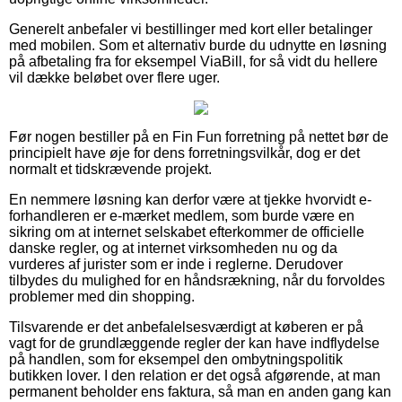
Generelt anbefaler vi bestillinger med kort eller betalinger
med mobilen. Som et alternativ burde du udnytte en løsning
på afbetaling fra for eksempel ViaBill, for så vidt du hellere
vil dække beløbet over flere uger.
Før nogen bestiller på en Fin Fun forretning på nettet bør de
principielt have øje for dens forretningsvilkår, dog er det
normalt et tidskrævende projekt.
En nemmere løsning kan derfor være at tjekke hvorvidt e-
forhandleren er e-mærket medlem, som burde være en
sikring om at internet selskabet efterkommer de officielle
danske regler, og at internet virksomheden nu og da
vurderes af jurister som er inde i reglerne. Derudover
tilbydes du mulighed for en håndsrækning, når du forvoldes
problemer med din shopping.
Tilsvarende er det anbefalelsesværdigt at køberen er på
vagt for de grundlæggende regler der kan have indflydelse
på handlen, som for eksempel den ombytningspolitik
butikken lover. I den relation er det også afgørende, at man
permanent beholder ens faktura, så man en anden gang kan