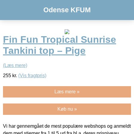
Odense KFUM
Fin Fun Tropical Sunrise
Tankini top – Pige
(Læs mere)
255
kr.
(Vis fragtpris)
Læs mere »
Køb nu »
Vi har gennemgået de mest populære webshops og anmeldt
dem med stjerner fra 1 til 5 ud fra bl.a. deres prisniveau,