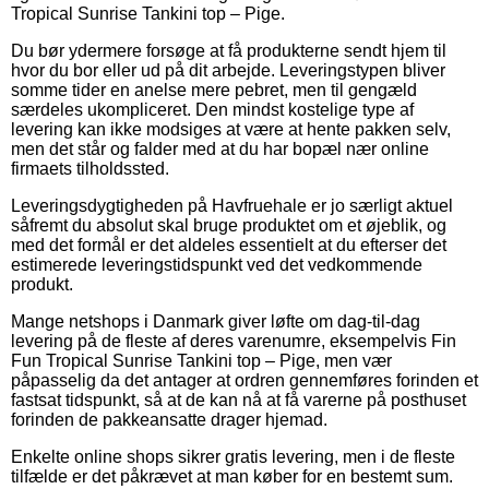
Tropical Sunrise Tankini top – Pige.
Du bør ydermere forsøge at få produkterne sendt hjem til
hvor du bor eller ud på dit arbejde. Leveringstypen bliver
somme tider en anelse mere pebret, men til gengæld
særdeles ukompliceret. Den mindst kostelige type af
levering kan ikke modsiges at være at hente pakken selv,
men det står og falder med at du har bopæl nær online
firmaets tilholdssted.
Leveringsdygtigheden på Havfruehale er jo særligt aktuel
såfremt du absolut skal bruge produktet om et øjeblik, og
med det formål er det aldeles essentielt at du efterser det
estimerede leveringstidspunkt ved det vedkommende
produkt.
Mange netshops i Danmark giver løfte om dag-til-dag
levering på de fleste af deres varenumre, eksempelvis Fin
Fun Tropical Sunrise Tankini top – Pige, men vær
påpasselig da det antager at ordren gennemføres forinden et
fastsat tidspunkt, så at de kan nå at få varerne på posthuset
forinden de pakkeansatte drager hjemad.
Enkelte online shops sikrer gratis levering, men i de fleste
tilfælde er det påkrævet at man køber for en bestemt sum.