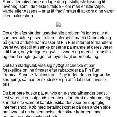
Som alternativ burde du tage den prisbilligste løsning til
levering, som i de fleste tilfælde – om man er nær Vejle,
Varde eller Assens – er at få fragtfirmaet til at køre dine varer
til en pakkeshop.
Det er jo efterhånden usædvanlig problemfrit for os alle at
sammenholde priser fra flere internet firmaer i Danmark, og
på grund af dette har masser af Fin Fun internet forhandlere
været tvunget til at sænke priserne på mange af deres varer
– til børn, og yderligere også til kvinder og mænd – drastisk,
og endda nogle gange frembyde fragt uden betaling.
Det kan stadigvæk vise sig nyttigt at checke et par
forskellige online firmaer efter rabatkoder på Fin Fun
Tropical Sunrise Tankini top – Pige inden du færdiggør din
shopping, så man er skudsikker på at få fat i den laveste
pris.
Du bør bare huske på, at hvis en e-shop afhænder bedst i
test varer til en salgspris der anses for uhørt overkommelig,
kan det ofte være et karakteristika der viser en uoprigtig
internet shop. Køb med betalingskort er på den anden side
omfavnet af en bestemmelse, der sikrer køberen imod
uoprigtige online virksomheder.