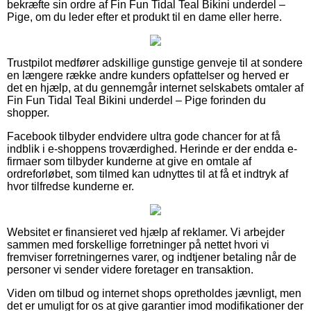
bekræfte sin ordre af Fin Fun Tidal Teal Bikini underdel –
Pige, om du leder efter et produkt til en dame eller herre.
Trustpilot medfører adskillige gunstige genveje til at sondere
en længere række andre kunders opfattelser og herved er
det en hjælp, at du gennemgår internet selskabets omtaler af
Fin Fun Tidal Teal Bikini underdel – Pige forinden du
shopper.
Facebook tilbyder endvidere ultra gode chancer for at få
indblik i e-shoppens troværdighed. Herinde er der endda e-
firmaer som tilbyder kunderne at give en omtale af
ordreforløbet, som tilmed kan udnyttes til at få et indtryk af
hvor tilfredse kunderne er.
Websitet er finansieret ved hjælp af reklamer. Vi arbejder
sammen med forskellige forretninger på nettet hvori vi
fremviser forretningernes varer, og indtjener betaling når de
personer vi sender videre foretager en transaktion.
Viden om tilbud og internet shops opretholdes jævnligt, men
det er umuligt for os at give garantier imod modifikationer der