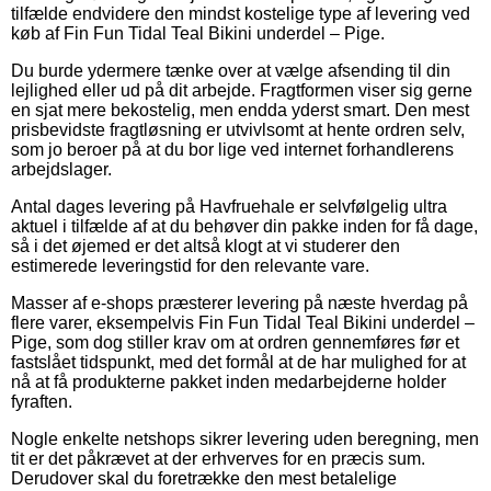
tilfælde endvidere den mindst kostelige type af levering ved
køb af Fin Fun Tidal Teal Bikini underdel – Pige.
Du burde ydermere tænke over at vælge afsending til din
lejlighed eller ud på dit arbejde. Fragtformen viser sig gerne
en sjat mere bekostelig, men endda yderst smart. Den mest
prisbevidste fragtløsning er utvivlsomt at hente ordren selv,
som jo beroer på at du bor lige ved internet forhandlerens
arbejdslager.
Antal dages levering på Havfruehale er selvfølgelig ultra
aktuel i tilfælde af at du behøver din pakke inden for få dage,
så i det øjemed er det altså klogt at vi studerer den
estimerede leveringstid for den relevante vare.
Masser af e-shops præsterer levering på næste hverdag på
flere varer, eksempelvis Fin Fun Tidal Teal Bikini underdel –
Pige, som dog stiller krav om at ordren gennemføres før et
fastslået tidspunkt, med det formål at de har mulighed for at
nå at få produkterne pakket inden medarbejderne holder
fyraften.
Nogle enkelte netshops sikrer levering uden beregning, men
tit er det påkrævet at der erhverves for en præcis sum.
Derudover skal du foretrække den mest betalelige