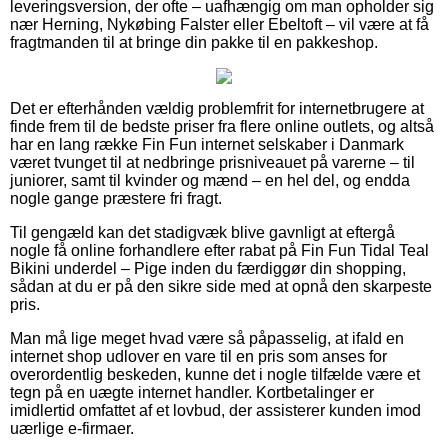
leveringsversion, der ofte – uafhængig om man opholder sig
nær Herning, Nykøbing Falster eller Ebeltoft – vil være at få
fragtmanden til at bringe din pakke til en pakkeshop.
Det er efterhånden vældig problemfrit for internetbrugere at
finde frem til de bedste priser fra flere online outlets, og altså
har en lang række Fin Fun internet selskaber i Danmark
været tvunget til at nedbringe prisniveauet på varerne – til
juniorer, samt til kvinder og mænd – en hel del, og endda
nogle gange præstere fri fragt.
Til gengæld kan det stadigvæk blive gavnligt at eftergå
nogle få online forhandlere efter rabat på Fin Fun Tidal Teal
Bikini underdel – Pige inden du færdiggør din shopping,
sådan at du er på den sikre side med at opnå den skarpeste
pris.
Man må lige meget hvad være så påpasselig, at ifald en
internet shop udlover en vare til en pris som anses for
overordentlig beskeden, kunne det i nogle tilfælde være et
tegn på en uægte internet handler. Kortbetalinger er
imidlertid omfattet af et lovbud, der assisterer kunden imod
uærlige e-firmaer.