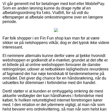
Vi går generelt ind for betalinger med kort eller MobilePay.
Som en anden løsning kunne du drage nytte af en
afbetalingsordning fra f.eks. ViaBill, for så vidt du
efterspørger at afbetale omkostningerne over en længere
periode.
Før folk shopper i en Fin Fun shop kan man for at være
sikker se på netshoppens vilkår, dog er det typisk ikke videre
interessant.
Et nemmere alternativ kunne derfor være at tjekke hvorvidt
webshoppen er godkendt af e-mærket, grundet at det ofte er
et billede på at online webshoppen forsvarer de danske
retningslinjer, udover at netbutikken lejlighedsvis revurderes
af fagmænd der har nøje kendskab til bestemmelserne på
området. Det giver dig chance for en håndsrækning, når du
udsættes for dilemmaer i forbindelse med din handel.
Dertil støtter vi at kunden er omhyggelig omkring de mest
aktuelle vedtægter der kan håndhæves i forbindelse med
købet, fx hvilken returrettighed internet forretningen kører
med. I den relation er det ydermere vigtigt, at man når som
helst bevarer ens ordrekvittering, så man når som helst kan