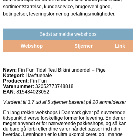
sortimentstørrelse, kundeservice, brugervenlighed,
betingelser, leveringsformer og betalingsmuligheder.
Bedst anmeldte webshops
Webshop
Stjerner
Link
Navn:
Fin Fun Tidal Teal Bikini underdel – Pige
Kategori:
Havfruehale
Producent:
Fin Fun
Varenummer:
32052773748818
EAN:
815484023052
Vurderet til
3.7
ud af 5 stjerner baseret på
20
anmeldelser
En lang række webshops i Danmark giver på nuværende
tidspunkt diverse forskellige former for levering. En der er
meget anvendt er for nærværende pakkeshops, og så kan
du bare gå forbi efter dine varer når det passer ind i din
hverdag. Løsningen er jo ultra ukompliceret, og i mange