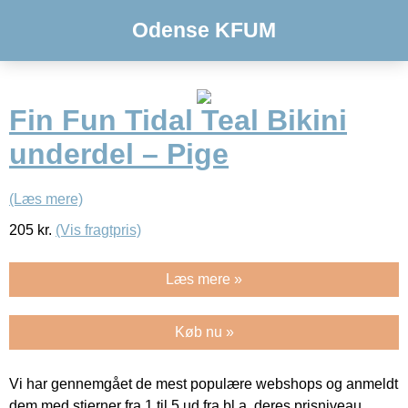
Odense KFUM
Fin Fun Tidal Teal Bikini
underdel – Pige
(Læs mere)
205
kr.
(Vis fragtpris)
Læs mere »
Køb nu »
Vi har gennemgået de mest populære webshops og anmeldt
dem med stjerner fra 1 til 5 ud fra bl.a. deres prisniveau,