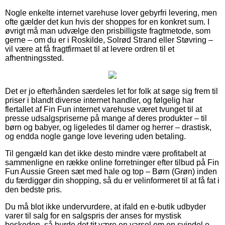
Nogle enkelte internet varehuse lover gebyrfri levering, men
ofte gælder det kun hvis der shoppes for en konkret sum. I
øvrigt må man udvælge den prisbilligste fragtmetode, som
gerne – om du er i Roskilde, Solrød Strand eller Støvring –
vil være at få fragtfirmaet til at levere ordren til et
afhentningssted.
Det er jo efterhånden særdeles let for folk at søge sig frem til
priser i blandt diverse internet handler, og følgelig har
flertallet af Fin Fun internet varehuse været tvunget til at
presse udsalgspriserne på mange af deres produkter – til
børn og babyer, og ligeledes til damer og herrer – drastisk,
og endda nogle gange love levering uden betaling.
Til gengæld kan det ikke desto mindre være profitabelt at
sammenligne en række online forretninger efter tilbud på Fin
Fun Aussie Green sæt med hale og top – Børn (Grøn) inden
du færdiggør din shopping, så du er velinformeret til at få fat i
den bedste pris.
Du må blot ikke undervurdere, at ifald en e-butik udbyder
varer til salg for en salgspris der anses for mystisk
beskeden, så burde det tit være en varsel om en svindel e-