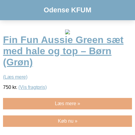
Odense KFUM
Fin Fun Aussie Green sæt
med hale og top – Børn
(Grøn)
(Læs mere)
750
kr.
(Vis fragtpris)
Læs mere »
Køb nu »