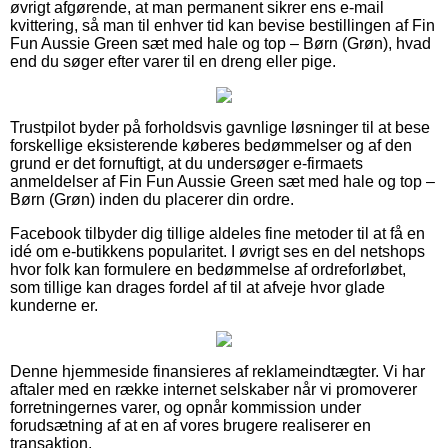
øvrigt afgørende, at man permanent sikrer ens e-mail
kvittering, så man til enhver tid kan bevise bestillingen af Fin
Fun Aussie Green sæt med hale og top – Børn (Grøn), hvad
end du søger efter varer til en dreng eller pige.
Trustpilot byder på forholdsvis gavnlige løsninger til at bese
forskellige eksisterende køberes bedømmelser og af den
grund er det fornuftigt, at du undersøger e-firmaets
anmeldelser af Fin Fun Aussie Green sæt med hale og top –
Børn (Grøn) inden du placerer din ordre.
Facebook tilbyder dig tillige aldeles fine metoder til at få en
idé om e-butikkens popularitet. I øvrigt ses en del netshops
hvor folk kan formulere en bedømmelse af ordreforløbet,
som tillige kan drages fordel af til at afveje hvor glade
kunderne er.
Denne hjemmeside finansieres af reklameindtægter. Vi har
aftaler med en række internet selskaber når vi promoverer
forretningernes varer, og opnår kommission under
forudsætning af at en af vores brugere realiserer en
transaktion.