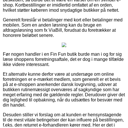
shop. Kortbestillinger er imidlertid omfattet af en orden,
hvilket støtter køberen imod snydagtige butikker på nettet.
Generelt foreslår vi betalinger med kort eller betalinger med
mobilen. Som en anden løsning kan du bruge en
afdragsløsning som fx ViaBill, forudsat du foretrækker at
honorere beløbet senere.
Før nogen handler i en Fin Fun butik burde man i og for sig
læse shoppens forretningsaftale, det er dog i mange tilfælde
ikke videre interessant.
Et alternativ kunne derfor være at undersøge om online
forretningen er e-mærket medlem, som generelt er et bevis
på at e-shoppen anerkender dansk lovgivning, udover at
butikken rutinemæssigt overværes af sagkyndige som har
meget erfaring med de gældende regler. Derudover giver det
dig lejlighed til opbakning, når du udsættes for besvær med
din handel.
Desuden stiller vi forslag om at kunden er hensynstagende
til de mest vitale betingelser der kan influere på bestillingen,
f.eks. den returret e-forhandleren kører med. Her er det i