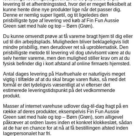
levering til et afhentningssted, hvor det er meget fleksibelt at
kunne hente dine nye produkter lige når det passer dig.
Denne er nemlig super ligetil, og tit ligeledes den
prisbilligste type af levering ved køb af Fin Fun Aussie
Green sæt med hale og top – Børn (Grøn).
Du kunne omvendt prøve at få varerne bragt hjem til dig eller
ud til din arbejdsplads. Muligheden bliver beklageligvis lidt
mindre prisbillig, men derudover ret så uproblematisk. Den
prisbilligste metode til levering vil dog utvivlsomt være at du
selv henter varerne, men den mulighed stiller krav om at du
fysisk befinder dig i kort afstand af online firmaets hjemsted.
Antal dages levering på Havfruehale er naturligvis meget
vigtig i tilfælde af at du skal bruge varen fluks, så med det
formål er det tydeligvis væsentligt at vi efterser det
estimerede leveringstidspunkt på det vedkommende
produkt.
Masser af internet varehuse udlover dag-til-dag fragt på en
række af deres produkter, eksempelvis Fin Fun Aussie
Green sæt med hale og top – Børn (Grøn), som alligevel
påkræver at ordren laves inden et konkret klokkeslæt, sådan
at de har en chance for at nå at få bestillingen afsted inden
lagerpersonalet har fri.