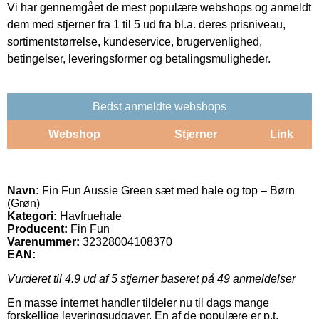
Vi har gennemgået de mest populære webshops og anmeldt
dem med stjerner fra 1 til 5 ud fra bl.a. deres prisniveau,
sortimentstørrelse, kundeservice, brugervenlighed,
betingelser, leveringsformer og betalingsmuligheder.
Bedst anmeldte webshops
Webshop
Stjerner
Link
Navn:
Fin Fun Aussie Green sæt med hale og top – Børn
(Grøn)
Kategori:
Havfruehale
Producent:
Fin Fun
Varenummer:
32328004108370
EAN:
Vurderet til
4.9
ud af 5 stjerner baseret på
49
anmeldelser
En masse internet handler tildeler nu til dags mange
forskellige leveringsudgaver. En af de populære er p.t.