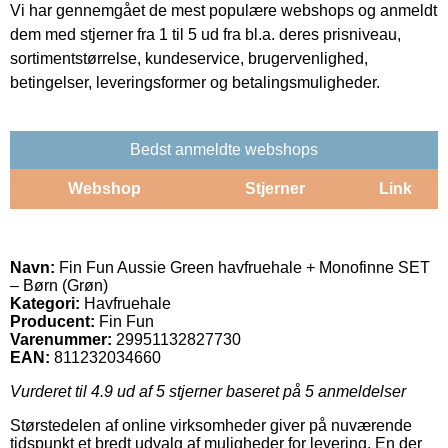
Vi har gennemgået de mest populære webshops og anmeldt
dem med stjerner fra 1 til 5 ud fra bl.a. deres prisniveau,
sortimentstørrelse, kundeservice, brugervenlighed,
betingelser, leveringsformer og betalingsmuligheder.
Bedst anmeldte webshops
Webshop
Stjerner
Link
Navn:
Fin Fun Aussie Green havfruehale + Monofinne SET
– Børn (Grøn)
Kategori:
Havfruehale
Producent:
Fin Fun
Varenummer:
29951132827730
EAN:
811232034660
Vurderet til
4.9
ud af 5 stjerner baseret på
5
anmeldelser
Størstedelen af online virksomheder giver på nuværende
tidspunkt et bredt udvalg af muligheder for levering. En der