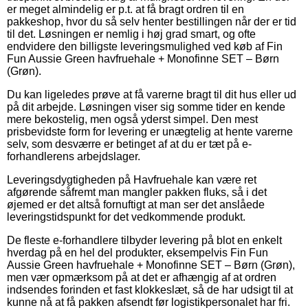
er meget almindelig er p.t. at få bragt ordren til en
pakkeshop, hvor du så selv henter bestillingen når der er tid
til det. Løsningen er nemlig i høj grad smart, og ofte
endvidere den billigste leveringsmulighed ved køb af Fin
Fun Aussie Green havfruehale + Monofinne SET – Børn
(Grøn).
Du kan ligeledes prøve at få varerne bragt til dit hus eller ud
på dit arbejde. Løsningen viser sig somme tider en kende
mere bekostelig, men også yderst simpel. Den mest
prisbevidste form for levering er unægtelig at hente varerne
selv, som desværre er betinget af at du er tæt på e-
forhandlerens arbejdslager.
Leveringsdygtigheden på Havfruehale kan være ret
afgørende såfremt man mangler pakken fluks, så i det
øjemed er det altså fornuftigt at man ser det anslåede
leveringstidspunkt for det vedkommende produkt.
De fleste e-forhandlere tilbyder levering på blot en enkelt
hverdag på en hel del produkter, eksempelvis Fin Fun
Aussie Green havfruehale + Monofinne SET – Børn (Grøn),
men vær opmærksom på at det er afhængig af at ordren
indsendes forinden et fast klokkeslæt, så de har udsigt til at
kunne nå at få pakken afsendt før logistikpersonalet har fri.