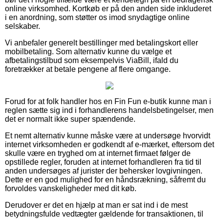
online virksomhed. Kortkøb er på den anden side inkluderet
i en anordning, som støtter os imod snydagtige online
selskaber.
Vi anbefaler generelt bestillinger med betalingskort eller
mobilbetaling. Som alternativ kunne du vælge et
afbetalingstilbud som eksempelvis ViaBill, ifald du
foretrækker at betale pengene af flere omgange.
Forud for at folk handler hos en Fin Fun e-butik kunne man i
reglen sætte sig ind i forhandlerens handelsbetingelser, men
det er normalt ikke super spændende.
Et nemt alternativ kunne måske være at undersøge hvorvidt
internet virksomheden er godkendt af e-mærket, eftersom det
skulle være en tryghed om at internet firmaet følger de
opstillede regler, foruden at internet forhandleren fra tid til
anden undersøges af jurister der behersker lovgivningen.
Dette er en god mulighed for en håndsrækning, såfremt du
forvoldes vanskeligheder med dit køb.
Derudover er det en hjælp at man er sat ind i de mest
betydningsfulde vedtægter gældende for transaktionen, til