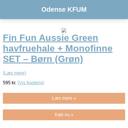
Odense KFUM
Fin Fun Aussie Green
havfruehale + Monofinne
SET – Børn (Grøn)
(Læs mere)
595
kr.
(Vis fragtpris)
Læs mere »
Køb nu »