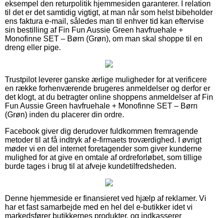
eksempel den returpolitik hjemmesiden garanterer. I relation
til det er det samtidig vigtigt, at man når som helst bibeholder
ens faktura e-mail, således man til enhver tid kan eftervise
sin bestilling af Fin Fun Aussie Green havfruehale +
Monofinne SET – Børn (Grøn), om man skal shoppe til en
dreng eller pige.
Trustpilot leverer ganske ærlige muligheder for at verificere
en række forhenværende brugeres anmeldelser og derfor er
det klogt, at du betragter online shoppens anmeldelser af Fin
Fun Aussie Green havfruehale + Monofinne SET – Børn
(Grøn) inden du placerer din ordre.
Facebook giver dig derudover fuldkommen fremragende
metoder til at få indtryk af e-firmaets troværdighed. I øvrigt
møder vi en del internet foretagender som giver kunderne
mulighed for at give en omtale af ordreforløbet, som tillige
burde tages i brug til at afveje kundetilfredsheden.
Denne hjemmeside er finansieret ved hjælp af reklamer. Vi
har et fast samarbejde med en hel del e-butikker idet vi
markedsfører butikkernes produkter, og indkasserer