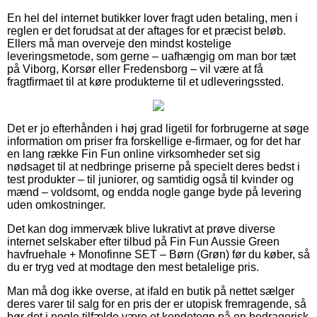
En hel del internet butikker lover fragt uden betaling, men i
reglen er det forudsat at der aftages for et præcist beløb.
Ellers må man overveje den mindst kostelige
leveringsmetode, som gerne – uafhængig om man bor tæt
på Viborg, Korsør eller Fredensborg – vil være at få
fragtfirmaet til at køre produkterne til et udleveringssted.
Det er jo efterhånden i høj grad ligetil for forbrugerne at søge
information om priser fra forskellige e-firmaer, og for det har
en lang række Fin Fun online virksomheder set sig
nødsaget til at nedbringe priserne på specielt deres bedst i
test produkter – til juniorer, og samtidig også til kvinder og
mænd – voldsomt, og endda nogle gange byde på levering
uden omkostninger.
Det kan dog immervæk blive lukrativt at prøve diverse
internet selskaber efter tilbud på Fin Fun Aussie Green
havfruehale + Monofinne SET – Børn (Grøn) før du køber, så
du er tryg ved at modtage den mest betalelige pris.
Man må dog ikke overse, at ifald en butik på nettet sælger
deres varer til salg for en pris der er utopisk fremragende, så
bør det i nogle tilfælde være et kendetegn på en bedragerisk