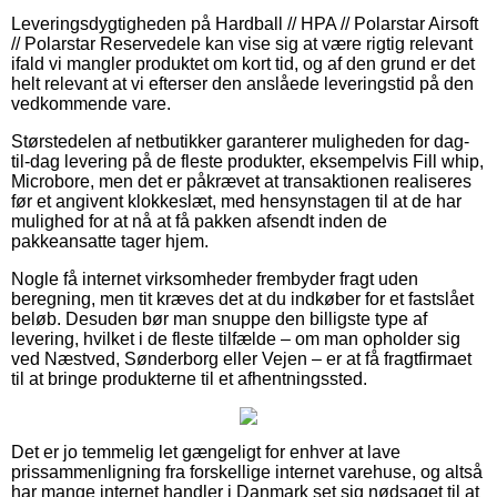
Leveringsdygtigheden på Hardball // HPA // Polarstar Airsoft
// Polarstar Reservedele kan vise sig at være rigtig relevant
ifald vi mangler produktet om kort tid, og af den grund er det
helt relevant at vi efterser den anslåede leveringstid på den
vedkommende vare.
Størstedelen af netbutikker garanterer muligheden for dag-
til-dag levering på de fleste produkter, eksempelvis Fill whip,
Microbore, men det er påkrævet at transaktionen realiseres
før et angivent klokkeslæt, med hensynstagen til at de har
mulighed for at nå at få pakken afsendt inden de
pakkeansatte tager hjem.
Nogle få internet virksomheder frembyder fragt uden
beregning, men tit kræves det at du indkøber for et fastslået
beløb. Desuden bør man snuppe den billigste type af
levering, hvilket i de fleste tilfælde – om man opholder sig
ved Næstved, Sønderborg eller Vejen – er at få fragtfirmaet
til at bringe produkterne til et afhentningssted.
Det er jo temmelig let gængeligt for enhver at lave
prissammenligning fra forskellige internet varehuse, og altså
har mange internet handler i Danmark set sig nødsaget til at