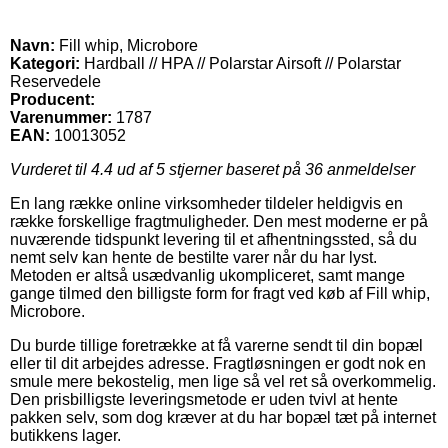
Navn:
Fill whip, Microbore
Kategori:
Hardball // HPA // Polarstar Airsoft // Polarstar
Reservedele
Producent:
Varenummer:
1787
EAN:
10013052
Vurderet til
4.4
ud af 5 stjerner baseret på
36
anmeldelser
En lang række online virksomheder tildeler heldigvis en
række forskellige fragtmuligheder. Den mest moderne er på
nuværende tidspunkt levering til et afhentningssted, så du
nemt selv kan hente de bestilte varer når du har lyst.
Metoden er altså usædvanlig ukompliceret, samt mange
gange tilmed den billigste form for fragt ved køb af Fill whip,
Microbore.
Du burde tillige foretrække at få varerne sendt til din bopæl
eller til dit arbejdes adresse. Fragtløsningen er godt nok en
smule mere bekostelig, men lige så vel ret så overkommelig.
Den prisbilligste leveringsmetode er uden tvivl at hente
pakken selv, som dog kræver at du har bopæl tæt på internet
butikkens lager.