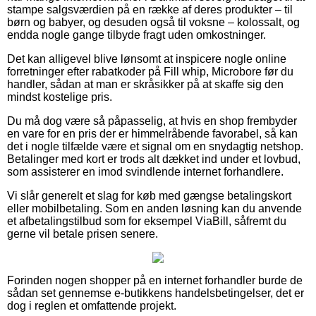
stampe salgsværdien på en række af deres produkter – til
børn og babyer, og desuden også til voksne – kolossalt, og
endda nogle gange tilbyde fragt uden omkostninger.
Det kan alligevel blive lønsomt at inspicere nogle online
forretninger efter rabatkoder på Fill whip, Microbore før du
handler, sådan at man er skråsikker på at skaffe sig den
mindst kostelige pris.
Du må dog være så påpasselig, at hvis en shop frembyder
en vare for en pris der er himmelråbende favorabel, så kan
det i nogle tilfælde være et signal om en snydagtig netshop.
Betalinger med kort er trods alt dækket ind under et lovbud,
som assisterer en imod svindlende internet forhandlere.
Vi slår generelt et slag for køb med gængse betalingskort
eller mobilbetaling. Som en anden løsning kan du anvende
et afbetalingstilbud som for eksempel ViaBill, såfremt du
gerne vil betale prisen senere.
Forinden nogen shopper på en internet forhandler burde de
sådan set gennemse e-butikkens handelsbetingelser, det er
dog i reglen et omfattende projekt.