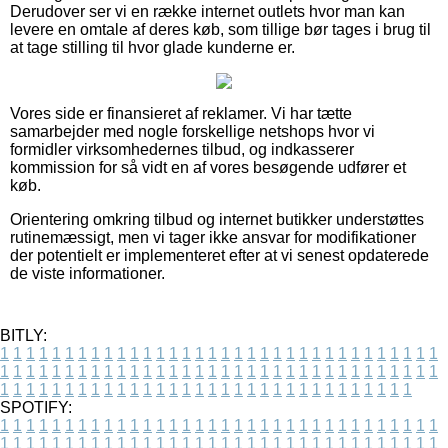
Derudover ser vi en række internet outlets hvor man kan
levere en omtale af deres køb, som tillige bør tages i brug til
at tage stilling til hvor glade kunderne er.
Vores side er finansieret af reklamer. Vi har tætte
samarbejder med nogle forskellige netshops hvor vi
formidler virksomhedernes tilbud, og indkasserer
kommission for så vidt en af vores besøgende udfører et
køb.
Orientering omkring tilbud og internet butikker understøttes
rutinemæssigt, men vi tager ikke ansvar for modifikationer
der potentielt er implementeret efter at vi senest opdaterede
de viste informationer.
BITLY:
1
1
1
1
1
1
1
1
1
1
1
1
1
1
1
1
1
1
1
1
1
1
1
1
1
1
1
1
1
1
1
1
1
1
1
1
1
1
1
1
1
1
1
1
1
1
1
1
1
1
1
1
1
1
1
1
1
1
1
1
1
1
1
1
1
1
1
1
1
1
1
1
1
1
1
1
1
1
1
1
1
1
1
1
1
1
1
1
1
1
1
1
1
1
1
1
1
1
1
1
SPOTIFY:
1
1
1
1
1
1
1
1
1
1
1
1
1
1
1
1
1
1
1
1
1
1
1
1
1
1
1
1
1
1
1
1
1
1
1
1
1
1
1
1
1
1
1
1
1
1
1
1
1
1
1
1
1
1
1
1
1
1
1
1
1
1
1
1
1
1
1
1