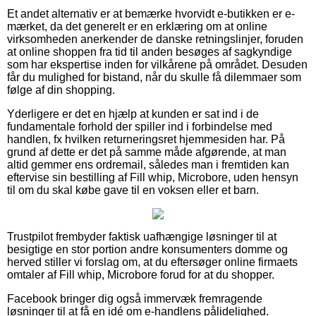
Et andet alternativ er at bemærke hvorvidt e-butikken er e-
mærket, da det generelt er en erklæring om at online
virksomheden anerkender de danske retningslinjer, foruden
at online shoppen fra tid til anden besøges af sagkyndige
som har ekspertise inden for vilkårene på området. Desuden
får du mulighed for bistand, når du skulle få dilemmaer som
følge af din shopping.
Yderligere er det en hjælp at kunden er sat ind i de
fundamentale forhold der spiller ind i forbindelse med
handlen, fx hvilken returneringsret hjemmesiden har. På
grund af dette er det på samme måde afgørende, at man
altid gemmer ens ordremail, således man i fremtiden kan
eftervise sin bestilling af Fill whip, Microbore, uden hensyn
til om du skal købe gave til en voksen eller et barn.
Trustpilot frembyder faktisk uafhængige løsninger til at
besigtige en stor portion andre konsumenters domme og
herved stiller vi forslag om, at du eftersøger online firmaets
omtaler af Fill whip, Microbore forud for at du shopper.
Facebook bringer dig også immervæk fremragende
løsninger til at få en idé om e-handlens pålidelighed.