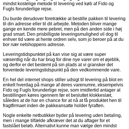
mindst kostelige metode til levering ved køb af Fido og
Fugls forunderlige rejse.
Du burde derudover foretrække at bestille pakken til levering
til din adresse eller til dit arbejde. Metoden bliver mange
gange en kende mere pebret, men på den anden side i høj
grad smart. Den prisbilligste leveringsmulighed vil dog til
enhver tid være at hente ordren selv, som jo beroer på at du
bor nær netshoppens adresse.
Leveringstidspunktet på kan vise sig at være super
væsentlig når du har brug for dine nye varer om et øjeblik,
og derfor er det bestemt på sin plads at vi gransker det
forventede leveringstidspunkt på den vedkommende vare.
En hel del internet shops stiller udsigt til levering på blot en
enkelt hverdag på mange af deres varenumre, eksempelvis
Fido og Fugls forunderlige rejse, som imidlertid antager at
bestillingen køres igennem før et besluttet klokkeslæt,
således at de har en chance for at nå at få produktet hen til
fragtfirmaet inden de pakkeansatte holder fyraften.
Nogle enkelte netbutikker byder på levering uden betaling,
men i mange tilfælde afkræver det at du aftager for et
fastslået beløb. Alternativt kunne man vælge den mindst