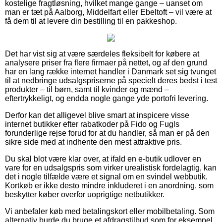
kostelige fragtløsning, hvilket mange gange – uanset om
man er tæt på Aalborg, Middelfart eller Ebeltoft – vil være at
få dem til at levere din bestilling til en pakkeshop.
Det har vist sig at være særdeles fleksibelt for købere at
analysere priser fra flere firmaer på nettet, og af den grund
har en lang række internet handler i Danmark set sig tvunget
til at nedbringe udsalgspriserne på specielt deres bedst i test
produkter – til børn, samt til kvinder og mænd –
eftertrykkeligt, og endda nogle gange yde portofri levering.
Derfor kan det alligevel blive smart at inspicere visse
internet butikker efter rabatkoder på Fido og Fugls
forunderlige rejse forud for at du handler, så man er på den
sikre side med at indhente den mest attraktive pris.
Du skal blot være klar over, at ifald en e-butik udlover en
vare for en udsalgspris som virker urealistisk fordelagtig, kan
det i nogle tilfælde være et signal om en svindel webbutik.
Kortkøb er ikke desto mindre inkluderet i en anordning, som
beskytter køber overfor uoprigtige netbutikker.
Vi anbefaler køb med betalingskort eller mobilbetaling. Som
alternativ burde du bruge et afdragstilbud som for eksempel