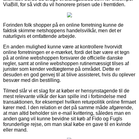
ViaBill, for så vidt du vil honorere prisen ude i fremtiden.
Forinden folk shopper på en online forretning kunne de
faktisk skimme netshoppens handelsvilkår, men det er
naturligvis et omfattende arbejde.
En anden mulighed kunne være at kontrollere hvorvidt
online forretningen er e-mærket, fordi det bør være et tegn
på at online webshoppen forsvarer de officielle danske
regler, samt at online webshoppen rutinemæssigt tilses af
jurister som kender vedtægterne på området. Dette er
desuden en god genvej til at blive assisteret, hvis du oplever
besvær med din bestilling.
Tilmed slår vi et slag for at køber er hensynstagende til de
mest relevante vilkår der kan spille ind i forbindelse med
transaktionen, for eksempel hvilken returpolitik online firmaet
kører med. I den relation er det på samme måde afgørende,
at man altid beholder sin e-mail kvittering, således man en
anden gang vil kunne bevidne sit køb af Fido og Fugls
forunderlige rejse, om man skal købe en gave til en kvinde
eller mand.