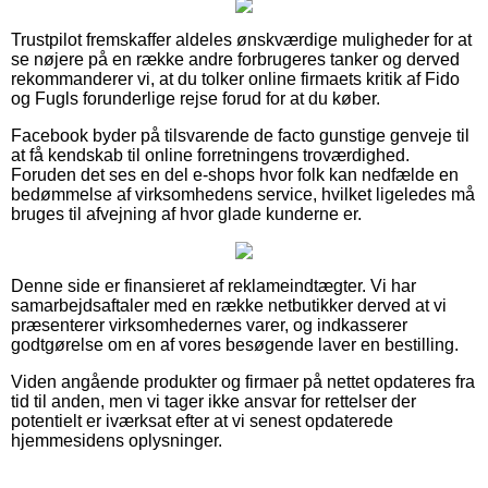
Trustpilot fremskaffer aldeles ønskværdige muligheder for at
se nøjere på en række andre forbrugeres tanker og derved
rekommanderer vi, at du tolker online firmaets kritik af Fido
og Fugls forunderlige rejse forud for at du køber.
Facebook byder på tilsvarende de facto gunstige genveje til
at få kendskab til online forretningens troværdighed.
Foruden det ses en del e-shops hvor folk kan nedfælde en
bedømmelse af virksomhedens service, hvilket ligeledes må
bruges til afvejning af hvor glade kunderne er.
Denne side er finansieret af reklameindtægter. Vi har
samarbejdsaftaler med en række netbutikker derved at vi
præsenterer virksomhedernes varer, og indkasserer
godtgørelse om en af vores besøgende laver en bestilling.
Viden angående produkter og firmaer på nettet opdateres fra
tid til anden, men vi tager ikke ansvar for rettelser der
potentielt er iværksat efter at vi senest opdaterede
hjemmesidens oplysninger.