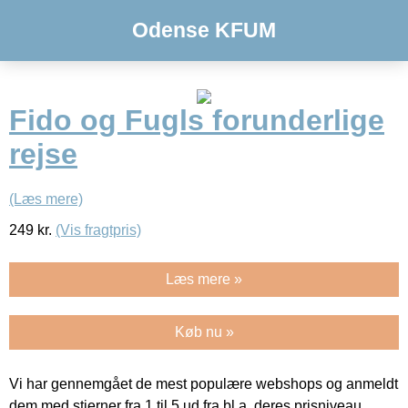
Odense KFUM
Fido og Fugls forunderlige
rejse
(Læs mere)
249
kr.
(Vis fragtpris)
Læs mere »
Køb nu »
Vi har gennemgået de mest populære webshops og anmeldt
dem med stjerner fra 1 til 5 ud fra bl.a. deres prisniveau,