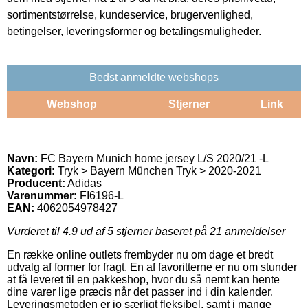
sortimentstørrelse, kundeservice, brugervenlighed,
betingelser, leveringsformer og betalingsmuligheder.
Bedst anmeldte webshops
Webshop
Stjerner
Link
Navn:
FC Bayern Munich home jersey L/S 2020/21 -L
Kategori:
Tryk > Bayern München Tryk > 2020-2021
Producent:
Adidas
Varenummer:
FI6196-L
EAN:
4062054978427
Vurderet til
4.9
ud af 5 stjerner baseret på
21
anmeldelser
En række online outlets frembyder nu om dage et bredt
udvalg af former for fragt. En af favoritterne er nu om stunder
at få leveret til en pakkeshop, hvor du så nemt kan hente
dine varer lige præcis når det passer ind i din kalender.
Leveringsmetoden er jo særligt fleksibel, samt i mange