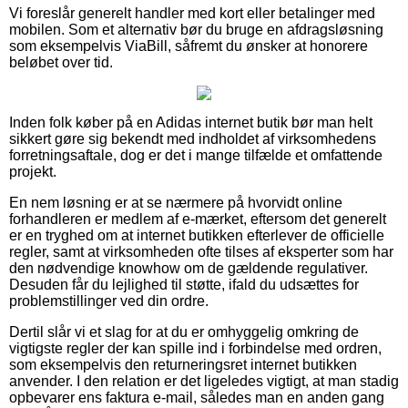
Vi foreslår generelt handler med kort eller betalinger med
mobilen. Som et alternativ bør du bruge en afdragsløsning
som eksempelvis ViaBill, såfremt du ønsker at honorere
beløbet over tid.
Inden folk køber på en Adidas internet butik bør man helt
sikkert gøre sig bekendt med indholdet af virksomhedens
forretningsaftale, dog er det i mange tilfælde et omfattende
projekt.
En nem løsning er at se nærmere på hvorvidt online
forhandleren er medlem af e-mærket, eftersom det generelt
er en tryghed om at internet butikken efterlever de officielle
regler, samt at virksomheden ofte tilses af eksperter som har
den nødvendige knowhow om de gældende regulativer.
Desuden får du lejlighed til støtte, ifald du udsættes for
problemstillinger ved din ordre.
Dertil slår vi et slag for at du er omhyggelig omkring de
vigtigste regler der kan spille ind i forbindelse med ordren,
som eksempelvis den returneringsret internet butikken
anvender. I den relation er det ligeledes vigtigt, at man stadig
opbevarer ens faktura e-mail, således man en anden gang