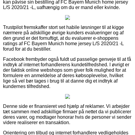
kan påvise sin bestilling af FC Bayern Munich home jersey
L/S 2020/21 -L, uafhængig om du er mand eller kvinde.
Trustpilot fremskaffer stort set habile løsninger til at kigge
nærmere på adskillige øvrige kunders evalueringer og af
den grund er det fornuftigt, at du evaluerer e-shoppens
ratings af FC Bayern Munich home jersey L/S 2020/21 -L
forud for at du bestiller.
Facebook frembyder også fuldt ud passelige genveje til at få
indtryk af internet forhandlerens kundetilfredshed. I øvrigt er
der faktisk online webshops som giver folk mulighed for at
formulere en anmeldelse af deres købsoplevelse, hvilket
lige så vel bør tages i brug til at danne dig et indtryk af
kundernes tilfredshed.
Denne side er finansieret ved hjælp af reklamer. Vi arbejder
tæt sammen med adskillige firmaer på nettet da vi publicerer
deres varer, og modtager honorar hvis de personer vi sender
videre realiserer en transaktion.
Orientering om tilbud og internet forhandlere vedligeholdes