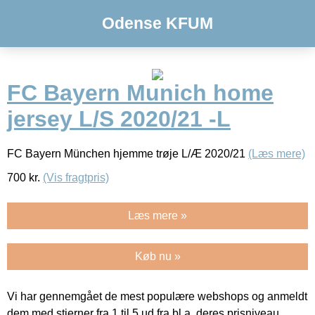
Odense KFUM
FC Bayern Munich home
jersey L/S 2020/21 -L
FC Bayern München hjemme trøje L/Æ 2020/21
(Læs mere)
700
kr.
(Vis fragtpris)
Læs mere »
Køb nu »
Vi har gennemgået de mest populære webshops og anmeldt
dem med stjerner fra 1 til 5 ud fra bl.a. deres prisniveau,