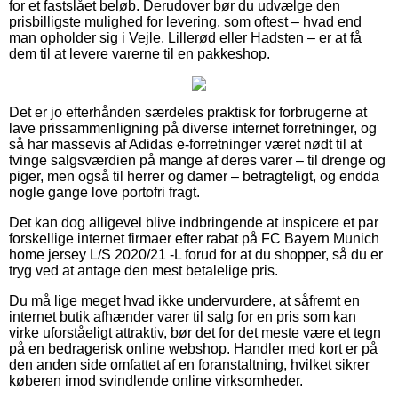
for et fastslået beløb. Derudover bør du udvælge den
prisbilligste mulighed for levering, som oftest – hvad end
man opholder sig i Vejle, Lillerød eller Hadsten – er at få
dem til at levere varerne til en pakkeshop.
Det er jo efterhånden særdeles praktisk for forbrugerne at
lave prissammenligning på diverse internet forretninger, og
så har massevis af Adidas e-forretninger været nødt til at
tvinge salgsværdien på mange af deres varer – til drenge og
piger, men også til herrer og damer – betragteligt, og endda
nogle gange love portofri fragt.
Det kan dog alligevel blive indbringende at inspicere et par
forskellige internet firmaer efter rabat på FC Bayern Munich
home jersey L/S 2020/21 -L forud for at du shopper, så du er
tryg ved at antage den mest betalelige pris.
Du må lige meget hvad ikke undervurdere, at såfremt en
internet butik afhænder varer til salg for en pris som kan
virke uforståeligt attraktiv, bør det for det meste være et tegn
på en bedragerisk online webshop. Handler med kort er på
den anden side omfattet af en foranstaltning, hvilket sikrer
køberen imod svindlende online virksomheder.