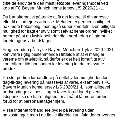
tilfælde endvidere den mest letkøbte leveringsmodel ved
køb af FC Bayern Munich home jersey L/S 2020/21 -L.
Du bør alternativt påtænke at få det leveret til din adresse
eller til dit arbejdes adresse. Metoden er gennemsnitligt et
hak mere bekostelig, men også super smertefri. Den billigste
mulighed for fragt er utvivlsomt selv at hente ordren, hvilket
beroer på at du fysisk befinder dig i nærheden af internet
forretningens arbejdslager.
Fragtperioden på Tryk > Bayern München Tryk > 2020-2021
kan være rigtig bestemmende i tilfælde af at vi mangler
varerne om et øjeblik, så derfor er det helt fornuftigt at vi
kontrollerer tidshorisonten for levering for det relevante
produkt.
En stor portion forhandlere på nettet yder muligheden for
dag-til-dag levering på massevis af varer, eksempelvis FC
Bayern Munich home jersey L/S 2020/21 -L, som alligevel
nødvendiggør at bestillingen laves forud for et givent
tidspunkt, så de har mulighed for at nå at få ordren ordnet
forud for at personalet tager hjem.
Visse internet forhandlere byder på levering uden
omkostninger, men i de fleste tilfælde kun ifald der erhverves