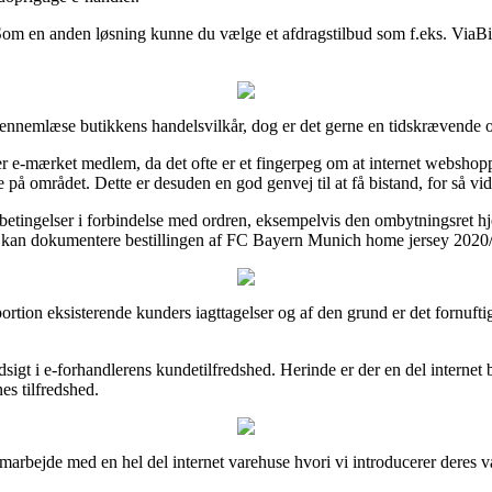
om en anden løsning kunne du vælge et afdragstilbud som f.eks. ViaBill, 
 gennemlæse butikkens handelsvilkår, dog er det gerne en tidskrævende 
e-mærket medlem, da det ofte er et fingerpeg om at internet webshopp
på området. Dette er desuden en god genvej til at få bistand, for så vidt
te betingelser i forbindelse med ordren, eksempelvis den ombytningsret 
kan dokumentere bestillingen af FC Bayern Munich home jersey 2020/21 
portion eksisterende kunders iagttagelser og af den grund er det fornuf
dsigt i e-forhandlerens kundetilfredshed. Herinde er der en del interne
nes tilfredshed.
marbejde med en hel del internet varehuse hvori vi introducerer deres var