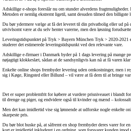
Adskillige e-shops foreslår nu om stunder alverdens fragtmuligheder. 
Metoden er nemlig ekstremt ligetil, samt desuden tilmed den billigs
Du bør ydermere vælge at få det leveret til din privatbolig eller ud på
utvivlsomt være at du selv henter varerne, men den løsning forudsætter
Leveringstidspunktet på Tryk > Bayern München Tryk > 2020-2021 er na
studerer det estimerede leveringstidspunkt ved den relevante vare.
Adskillige e-firmaer i Danmark byder på 1 dags levering på mange pro
nøjagtigt klokkeslæt, sådan at de sandsynligvis kan nå at få varen klar 
Enkelte online shops frembyder levering uden omkostninger, men i regl
sig i Køge, Ringsted eller Billund – vil være at få dem til at bringe va
Det er super problemfrit for købere at vurdere prisniveauet i blandt f
til drenge og piger, og endvidere også til kvinder og mænd – kolossalt
Men det kan imidlertid vise sig lønnende at udforske nogle enkelte on
skarpeste pris.
Du bør blot huske på, at såfremt en shop frembyder deres varer for en 
kort er imidlertid inkluderet i en ordning, som forsvarer kunden imod 