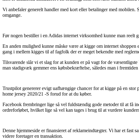
Vi anbefaler generelt handler med kort eller betalinger med mobilen. S
omgange.
Før nogen bestiller i en Adidas internet virksomhed kunne man reelt
En anden mulighed kunne måske være at kigge om internet shoppen er 
gang i mellem kigges til af fagfolk der er meget bekendte med reglerne 
Tilsvarende slår vi et slag for at kunden er på vagt for de væsentligs
man stadigvæk gemmer ens købsbekræftelse, således man i fremtiden 
Trustpilot genererer evigt uafhængige chancer for at kigge på en stor 
home jersey 2020/21 -S forud for at du køber.
Facebook frembringer lige så vel fuldstændig gode metoder til at få in
ordreforløbet, hvilket lige så vel kan tages i brug til at vurdere kunder
Denne hjemmeside er finansieret af reklameindtægter. Vi har et fast sa
videre foretager en transaktion.