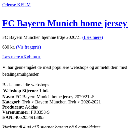
Odense KFUM
FC Bayern Munich home jersey 
FC Bayern München hjemme trøje 2020/21
(Læs mere)
630
kr.
(Vis fragtpris)
Læs mere »
Køb nu »
Vi har gennemgået de mest populære webshops og anmeldt dem med stjern
betalingsmuligheder.
Bedst anmeldte webshops
Webshop
Stjerner
Link
Navn:
FC Bayern Munich home jersey 2020/21 -S
Kategori:
Tryk > Bayern München Tryk > 2020-2021
Producent:
Adidas
Varenummer:
FR8358-S
EAN:
4062054913893
Vurderet til
4
ud af 5 stjerner baseret på
8
anmeldelser