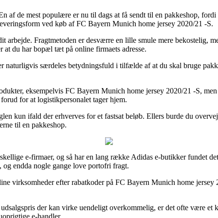
En af de mest populære er nu til dags at få sendt til en pakkeshop, for
te leveringsform ved køb af FC Bayern Munich home jersey 2020/21 -S.
 dit arbejde. Fragtmetoden er desværre en lille smule mere bekostelig, m
 at du har bopæl tæt på online firmaets adresse.
turligvis særdeles betydningsfuld i tilfælde af at du skal bruge pakken
dukter, eksempelvis FC Bayern Munich home jersey 2020/21 -S, men vær o
forud for at logistikpersonalet tager hjem.
en kun ifald der erhverves for et fastsat beløb. Ellers burde du overve
rerne til en pakkeshop.
orskellige e-firmaer, og så har en lang række Adidas e-butikker fundet d
, og endda nogle gange love portofri fragt.
line virksomheder efter rabatkoder på FC Bayern Munich home jersey 202
udsalgspris der kan virke uendeligt overkommelig, er det ofte være et ka
uoprigtige e-handler.