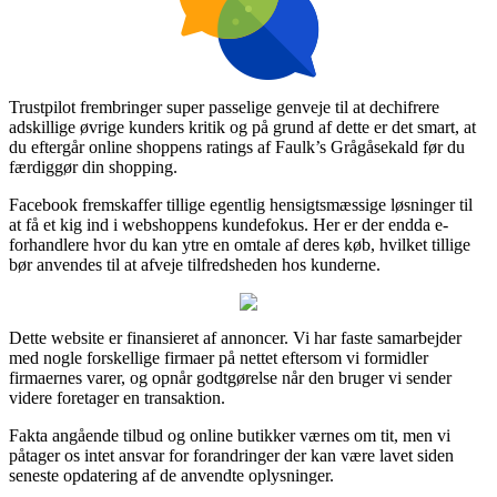
Trustpilot frembringer super passelige genveje til at dechifrere
adskillige øvrige kunders kritik og på grund af dette er det smart, at
du eftergår online shoppens ratings af Faulk’s Grågåsekald før du
færdiggør din shopping.
Facebook fremskaffer tillige egentlig hensigtsmæssige løsninger til
at få et kig ind i webshoppens kundefokus. Her er der endda e-
forhandlere hvor du kan ytre en omtale af deres køb, hvilket tillige
bør anvendes til at afveje tilfredsheden hos kunderne.
Dette website er finansieret af annoncer. Vi har faste samarbejder
med nogle forskellige firmaer på nettet eftersom vi formidler
firmaernes varer, og opnår godtgørelse når den bruger vi sender
videre foretager en transaktion.
Fakta angående tilbud og online butikker værnes om tit, men vi
påtager os intet ansvar for forandringer der kan være lavet siden
seneste opdatering af de anvendte oplysninger.