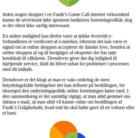
Inden nogen shopper i en Faulk’s Game Call internet virksomhed
kunne de utvivlsomt løbe igennem butikkens forretningsvilkår, dog
er det oftest ikke særlig interessant.
En anden mulighed kan derfor være at tjekke hvorvidt e-
forhandleren er verificeret af e-mærket, eftersom det kan være et
signal om at online shoppen accepterer de danske love, foruden at
online shoppen af og til besigtiges af eksperter der har nøje
kendskab til vilkårene. Derudover giver det dig lejlighed til
hjælpende service, ifald du bliver udsat for problemer i processen
med dit indkøb.
Derudover er det klogt at man er vaks omkring de mest
betydningsfulde betingelser der kan influere på bestillingen, for
eksempel den ombytningspolitik online forretningen kører med. I
den sammenhæng er det samtidig vigtigt, at man altid gemmer ens
faktura e-mail, så man altid vil kunne vidne om bestillingen af
Faulk’s Grågåsekald, hvad end du skal købe gave til en voksen eller
et barn.