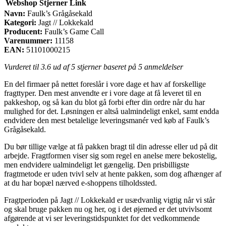
Webshop
Stjerner
Link
Navn:
Faulk’s Grågåsekald
Kategori:
Jagt // Lokkekald
Producent:
Faulk’s Game Call
Varenummer:
11158
EAN:
51101000215
Vurderet til
3.6
ud af 5 stjerner baseret på
5
anmeldelser
En del firmaer på nettet foreslår i vore dage et hav af forskellige
fragttyper. Den mest anvendte er i vore dage at få leveret til en
pakkeshop, og så kan du blot gå forbi efter din ordre når du har
mulighed for det. Løsningen er altså ualmindeligt enkel, samt endda
endvidere den mest betalelige leveringsmanér ved køb af Faulk’s
Grågåsekald.
Du bør tillige vælge at få pakken bragt til din adresse eller ud på dit
arbejde. Fragtformen viser sig som regel en anelse mere bekostelig,
men endvidere ualmindeligt let gængelig. Den prisbilligste
fragtmetode er uden tvivl selv at hente pakken, som dog afhænger af
at du har bopæl nærved e-shoppens tilholdssted.
Fragtperioden på Jagt // Lokkekald er usædvanlig vigtig når vi står
og skal bruge pakken nu og her, og i det øjemed er det utvivlsomt
afgørende at vi ser leveringstidspunktet for det vedkommende