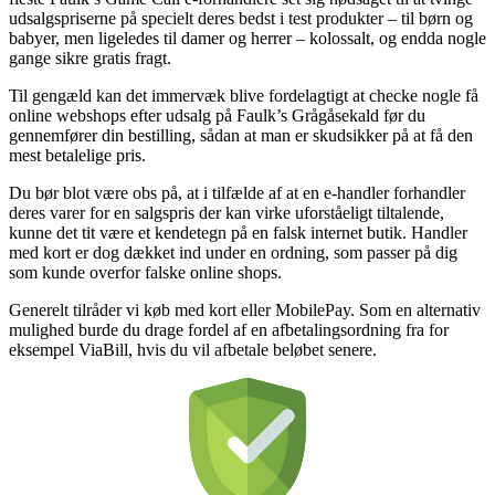
udsalgspriserne på specielt deres bedst i test produkter – til børn og
babyer, men ligeledes til damer og herrer – kolossalt, og endda nogle
gange sikre gratis fragt.
Til gengæld kan det immervæk blive fordelagtigt at checke nogle få
online webshops efter udsalg på Faulk’s Grågåsekald før du
gennemfører din bestilling, sådan at man er skudsikker på at få den
mest betalelige pris.
Du bør blot være obs på, at i tilfælde af at en e-handler forhandler
deres varer for en salgspris der kan virke uforståeligt tiltalende,
kunne det tit være et kendetegn på en falsk internet butik. Handler
med kort er dog dækket ind under en ordning, som passer på dig
som kunde overfor falske online shops.
Generelt tilråder vi køb med kort eller MobilePay. Som en alternativ
mulighed burde du drage fordel af en afbetalingsordning fra for
eksempel ViaBill, hvis du vil afbetale beløbet senere.