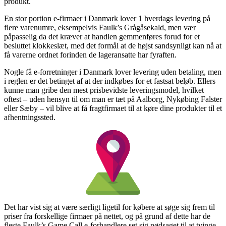
produkt.
En stor portion e-firmaer i Danmark lover 1 hverdags levering på
flere varenumre, eksempelvis Faulk’s Grågåsekald, men vær
påpasselig da det kræver at handlen gemmenføres forud for et
besluttet klokkeslæt, med det formål at de højst sandsynligt kan nå at
få varerne ordnet forinden de lageransatte har fyraften.
Nogle få e-forretninger i Danmark lover levering uden betaling, men
i reglen er det betinget af at der indkøbes for et fastsat beløb. Ellers
kunne man gribe den mest prisbevidste leveringsmodel, hvilket
oftest – uden hensyn til om man er tæt på Aalborg, Nykøbing Falster
eller Sæby – vil blive at få fragtfirmaet til at køre dine produkter til et
afhentningssted.
Det har vist sig at være særligt ligetil for købere at søge sig frem til
priser fra forskellige firmaer på nettet, og på grund af dette har de
fleste Faulk’s Game Call e-forhandlere set sig nødsaget til at tvinge