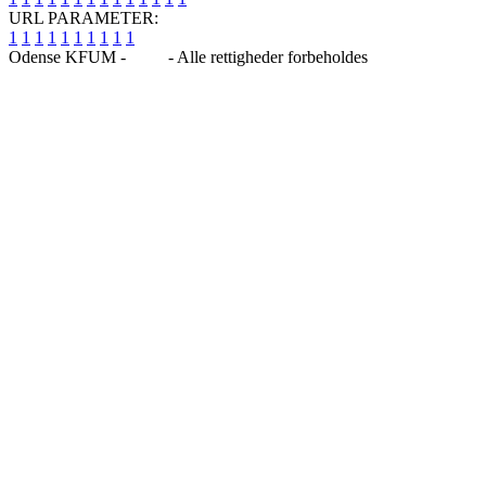
URL PARAMETER:
1
1
1
1
1
1
1
1
1
1
Odense KFUM -
Blog
- Alle rettigheder forbeholdes