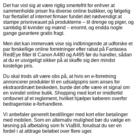
Det har vist sig at være rigtig smertefrit for enhver at
sammenholde priser fra diverse online butikker, og følgelig
har flertallet af internet firmaer fundet det nødvendigt at
stampe prisniveauet på produkterne – til drenge og piger, og
samtidig til kvinder og mænd – enormt, og endda nogle
gange garantere gratis fragt.
Men det kan immervæk vise sig indbringende at udforske et
par forskellige online forretninger efter rabat på Fantasea
RedEye filter til Canon A480 og A495 før du handler, sådan
at du er usvigeligt sikker på at skaffe sig den mindst
kostelige pris.
Du skal trods alt være obs på, at hvis en e-forretning
annoncerer produkter til en udsalgspris som anses for
ekstraordinært beskeden, burde det ofte være et signal om
en svindel online butik. Shopping med kort er imidlertid
omfavnet af et reglement, hvilket hjælper køberen overfor
bedrageriske e-forhandlere.
Vi anbefaler generelt bestillinger med kort eller betalinger
med mobilen. Som en alternativ mulighed bør du vælge en
løsning på afbetaling som fx ViaBill, forudsat du ser en
fordel i at afdrage beløbet over flere uger.