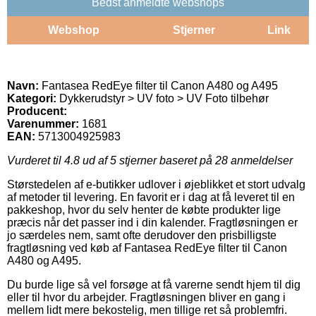
Bedst anmeldte webshops
Webshop
Stjerner
Link
Navn:
Fantasea RedEye filter til Canon A480 og A495
Kategori:
Dykkerudstyr > UV foto > UV Foto tilbehør
Producent:
Varenummer:
1681
EAN:
5713004925983
Vurderet til
4.8
ud af 5 stjerner baseret på
28
anmeldelser
Størstedelen af e-butikker udlover i øjeblikket et stort udvalg
af metoder til levering. En favorit er i dag at få leveret til en
pakkeshop, hvor du selv henter de købte produkter lige
præcis når det passer ind i din kalender. Fragtløsningen er
jo særdeles nem, samt ofte derudover den prisbilligste
fragtløsning ved køb af Fantasea RedEye filter til Canon
A480 og A495.
Du burde lige så vel forsøge at få varerne sendt hjem til dig
eller til hvor du arbejder. Fragtløsningen bliver en gang i
mellem lidt mere bekostelig, men tillige ret så problemfri.