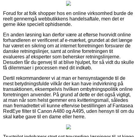
Forud for at folk shopper hos en online virksomhed burde de
reelt gennemgå webbutikkens handelsaftale, men det er
gerne ikke specielt ophidsende.
En anden løsning kan derfor være at efterse hvorvidt online
forhandleren er verificeret af e-mærket, grundet at det længe
har været en sikring om at internet forretningen forsvarer de
danske retningslinjer, samt at online forretningen tit
evalueres af eksperter som behersker retningslinjerne.
Desuden får du genvej til at blive hjulpet, for så vidt du skulle
få dilemmaer i processen med dit indkøb.
Dertil rekommanderer vi at man er hensynstagende til de
mest betydningsfulde vilkår der kan have indvirkning på
transaktionen, eksempelvis hvilken ombytningspolitik online
forretningen anvender. På grund af dette er det også vigtigt,
at man når som helst gemmer ens kvitteringsmail, således
man fremadrettet vil kunne eftervise bestillingen af Fantasea
RedEye filter til Canon A480 og A495, uden hensyn til om du
skal købe gave til en dame eller herre.
Trustpilot indebærer stort set troværdige løsninger til at kigge