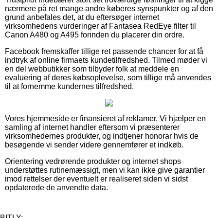
nærmere på ret mange andre køberes synspunkter og af den
grund anbefales det, at du eftersøger internet
virksomhedens vurderinger af Fantasea RedEye filter til
Canon A480 og A495 forinden du placerer din ordre.
Facebook fremskaffer tillige ret passende chancer for at få
indtryk af online firmaets kundetilfredshed. Tilmed møder vi
en del webbutikker som tilbyder folk at meddele en
evaluering af deres købsoplevelse, som tillige må anvendes
til at fornemme kundernes tilfredshed.
Vores hjemmeside er finansieret af reklamer. Vi hjælper en
samling af internet handler eftersom vi præsenterer
virksomhedernes produkter, og indtjener honorar hvis de
besøgende vi sender videre gennemfører et indkøb.
Orientering vedrørende produkter og internet shops
understøttes rutinemæssigt, men vi kan ikke give garantier
imod rettelser der eventuelt er realiseret siden vi sidst
opdaterede de anvendte data.
BITLY: