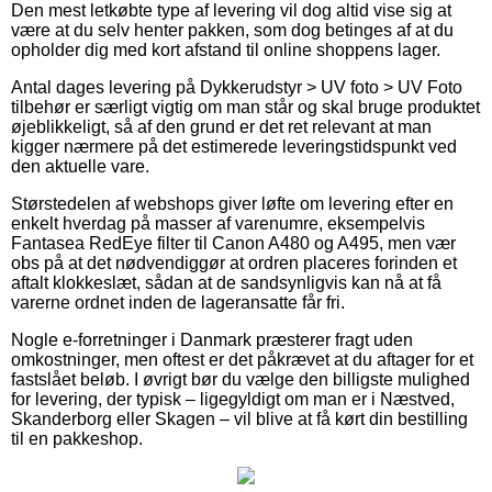
Den mest letkøbte type af levering vil dog altid vise sig at
være at du selv henter pakken, som dog betinges af at du
opholder dig med kort afstand til online shoppens lager.
Antal dages levering på Dykkerudstyr > UV foto > UV Foto
tilbehør er særligt vigtig om man står og skal bruge produktet
øjeblikkeligt, så af den grund er det ret relevant at man
kigger nærmere på det estimerede leveringstidspunkt ved
den aktuelle vare.
Størstedelen af webshops giver løfte om levering efter en
enkelt hverdag på masser af varenumre, eksempelvis
Fantasea RedEye filter til Canon A480 og A495, men vær
obs på at det nødvendiggør at ordren placeres forinden et
aftalt klokkeslæt, sådan at de sandsynligvis kan nå at få
varerne ordnet inden de lageransatte får fri.
Nogle e-forretninger i Danmark præsterer fragt uden
omkostninger, men oftest er det påkrævet at du aftager for et
fastslået beløb. I øvrigt bør du vælge den billigste mulighed
for levering, der typisk – ligegyldigt om man er i Næstved,
Skanderborg eller Skagen – vil blive at få kørt din bestilling
til en pakkeshop.