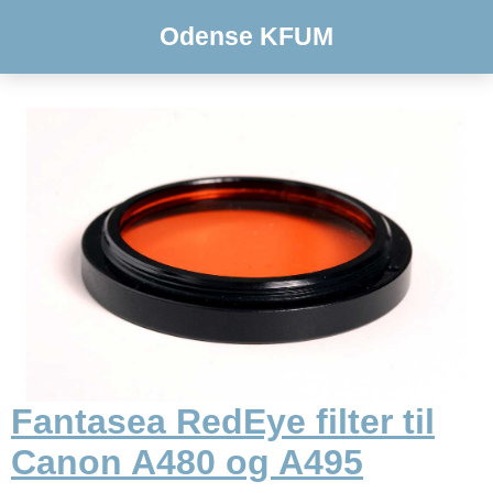
Odense KFUM
Fantasea RedEye filter til
Canon A480 og A495