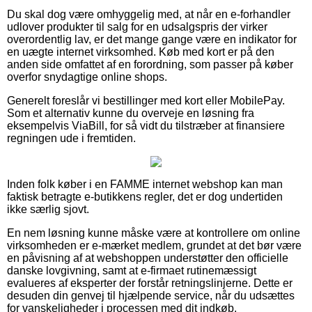
Du skal dog være omhyggelig med, at når en e-forhandler
udlover produkter til salg for en udsalgspris der virker
overordentlig lav, er det mange gange være en indikator for
en uægte internet virksomhed. Køb med kort er på den
anden side omfattet af en forordning, som passer på køber
overfor snydagtige online shops.
Generelt foreslår vi bestillinger med kort eller MobilePay.
Som et alternativ kunne du overveje en løsning fra
eksempelvis ViaBill, for så vidt du tilstræber at finansiere
regningen ude i fremtiden.
Inden folk køber i en FAMME internet webshop kan man
faktisk betragte e-butikkens regler, det er dog undertiden
ikke særlig sjovt.
En nem løsning kunne måske være at kontrollere om online
virksomheden er e-mærket medlem, grundet at det bør være
en påvisning af at webshoppen understøtter den officielle
danske lovgivning, samt at e-firmaet rutinemæssigt
evalueres af eksperter der forstår retningslinjerne. Dette er
desuden din genvej til hjælpende service, når du udsættes
for vanskeligheder i processen med dit indkøb.