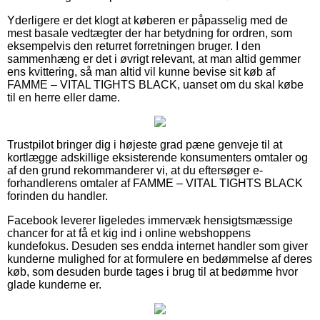
Yderligere er det klogt at køberen er påpasselig med de
mest basale vedtægter der har betydning for ordren, som
eksempelvis den returret forretningen bruger. I den
sammenhæng er det i øvrigt relevant, at man altid gemmer
ens kvittering, så man altid vil kunne bevise sit køb af
FAMME – VITAL TIGHTS BLACK, uanset om du skal købe
til en herre eller dame.
Trustpilot bringer dig i højeste grad pæne genveje til at
kortlægge adskillige eksisterende konsumenters omtaler og
af den grund rekommanderer vi, at du eftersøger e-
forhandlerens omtaler af FAMME – VITAL TIGHTS BLACK
forinden du handler.
Facebook leverer ligeledes immervæk hensigtsmæssige
chancer for at få et kig ind i online webshoppens
kundefokus. Desuden ses endda internet handler som giver
kunderne mulighed for at formulere en bedømmelse af deres
køb, som desuden burde tages i brug til at bedømme hvor
glade kunderne er.