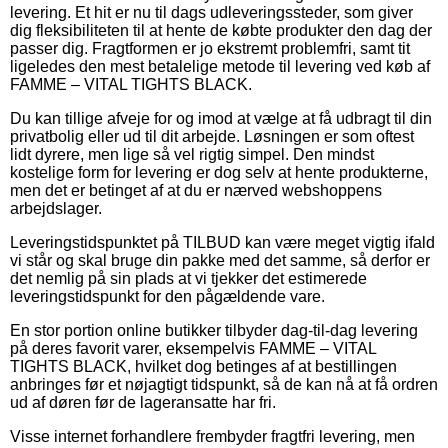
levering. Et hit er nu til dags udleveringssteder, som giver
dig fleksibiliteten til at hente de købte produkter den dag der
passer dig. Fragtformen er jo ekstremt problemfri, samt tit
ligeledes den mest betalelige metode til levering ved køb af
FAMME – VITAL TIGHTS BLACK.
Du kan tillige afveje for og imod at vælge at få udbragt til din
privatbolig eller ud til dit arbejde. Løsningen er som oftest
lidt dyrere, men lige så vel rigtig simpel. Den mindst
kostelige form for levering er dog selv at hente produkterne,
men det er betinget af at du er nærved webshoppens
arbejdslager.
Leveringstidspunktet på TILBUD kan være meget vigtig ifald
vi står og skal bruge din pakke med det samme, så derfor er
det nemlig på sin plads at vi tjekker det estimerede
leveringstidspunkt for den pågældende vare.
En stor portion online butikker tilbyder dag-til-dag levering
på deres favorit varer, eksempelvis FAMME – VITAL
TIGHTS BLACK, hvilket dog betinges af at bestillingen
anbringes før et nøjagtigt tidspunkt, så de kan nå at få ordren
ud af døren før de lageransatte har fri.
Visse internet forhandlere frembyder fragtfri levering, men