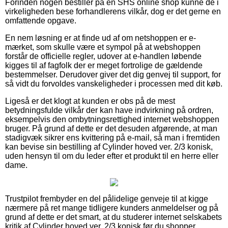
Forinden nogen bestiller på en SHS online shop kunne de i
virkeligheden bese forhandlerens vilkår, dog er det gerne en
omfattende opgave.
En nem løsning er at finde ud af om netshoppen er e-
mærket, som skulle være et sympol på at webshoppen
forstår de officielle regler, udover at e-handlen løbende
kigges til af fagfolk der er meget fortrolige de gældende
bestemmelser. Derudover giver det dig genvej til support, for
så vidt du forvoldes vanskeligheder i processen med dit køb.
Ligeså er det klogt at kunden er obs på de mest
betydningsfulde vilkår der kan have indvirkning på ordren,
eksempelvis den ombytningsrettighed internet webshoppen
bruger. På grund af dette er det desuden afgørende, at man
stadigvæk sikrer ens kvittering på e-mail, så man i fremtiden
kan bevise sin bestilling af Cylinder hoved ver. 2/3 konisk,
uden hensyn til om du leder efter et produkt til en herre eller
dame.
Trustpilot frembyder en del pålidelige genveje til at kigge
nærmere på ret mange tidligere kunders anmeldelser og på
grund af dette er det smart, at du studerer internet selskabets
kritik af Cylinder hoved ver. 2/3 konisk før du shopper.