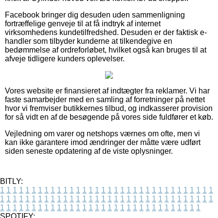
Facebook bringer dig desuden uden sammenligning
fortræffelige genveje til at få indtryk af internet
virksomhedens kundetilfredshed. Desuden er der faktisk e-
handler som tilbyder kunderne at tilkendegive en
bedømmelse af ordreforløbet, hvilket også kan bruges til at
afveje tidligere kunders oplevelser.
Vores website er finansieret af indtægter fra reklamer. Vi har
faste samarbejder med en samling af forretninger på nettet
hvor vi fremviser butikkernes tilbud, og indkasserer provision
for så vidt en af de besøgende på vores side fuldfører et køb.
Vejledning om varer og netshops værnes om ofte, men vi
kan ikke garantere imod ændringer der måtte være udført
siden seneste opdatering af de viste oplysninger.
BITLY:
1
1
1
1
1
1
1
1
1
1
1
1
1
1
1
1
1
1
1
1
1
1
1
1
1
1
1
1
1
1
1
1
1
1
1
1
1
1
1
1
1
1
1
1
1
1
1
1
1
1
1
1
1
1
1
1
1
1
1
1
1
1
1
1
1
1
1
1
1
1
1
1
1
1
1
1
1
1
1
1
1
1
1
1
1
1
1
1
1
1
1
1
1
1
1
1
1
1
1
1
SPOTIFY: