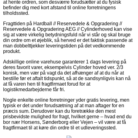
at hente ordren, som desværre forudsætter at du fysisk
befinder dig med kort afstand til online forretningens
tilholdssted.
Fragttiden på Hardball // Reservedele & Opgradering //
Reservedele & Opgradering AEG // Cylinderhoved kan vise
sig at være virkelig betydningsfuld når vi står og skal bruge
din ordre om et øjeblik, så herved er det faktisk passende at
man dobbelttjekker leveringstiden på det vedkommende
produkt.
Adskillige online varehuse garanterer 1 dags levering på
deres favorit varer, eksempelvis Cylinder hoved ver. 2/3
konisk, men vær på vagt da det afhænger af at du når at
bestille før et aftalt tidspunkt, så at de sandsynligvis kan nå
at få varen hen til fragtfirmaet forud for at
logistikmedarbejderne får fri.
Nogle enkelte online forretninger yder gratis levering, men
typisk er det under forudsætning af at man aftager for en
præcis sum. Derudover kan du foretrække den mest
prisbevidste mulighed for fragt, hvilket gerne – hvad end du
bor nær Horsens, Sønderborg eller Vejen – vil være at få
fragtfirmaet til at køre din ordre til et udleveringssted.