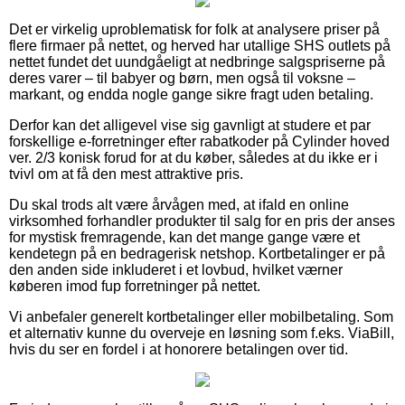
Det er virkelig uproblematisk for folk at analysere priser på
flere firmaer på nettet, og herved har utallige SHS outlets på
nettet fundet det uundgåeligt at nedbringe salgspriserne på
deres varer – til babyer og børn, men også til voksne –
markant, og endda nogle gange sikre fragt uden betaling.
Derfor kan det alligevel vise sig gavnligt at studere et par
forskellige e-forretninger efter rabatkoder på Cylinder hoved
ver. 2/3 konisk forud for at du køber, således at du ikke er i
tvivl om at få den mest attraktive pris.
Du skal trods alt være årvågen med, at ifald en online
virksomhed forhandler produkter til salg for en pris der anses
for mystisk fremragende, kan det mange gange være et
kendetegn på en bedragerisk netshop. Kortbetalinger er på
den anden side inkluderet i et lovbud, hvilket værner
køberen imod fup forretninger på nettet.
Vi anbefaler generelt kortbetalinger eller mobilbetaling. Som
et alternativ kunne du overveje en løsning som f.eks. ViaBill,
hvis du ser en fordel i at honorere betalingen over tid.