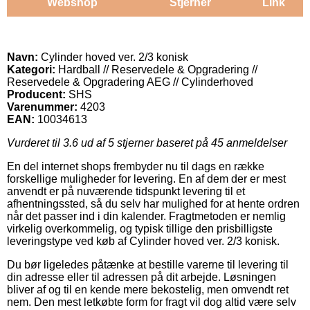
Webshop
Stjerner
Link
Navn:
Cylinder hoved ver. 2/3 konisk
Kategori:
Hardball // Reservedele & Opgradering //
Reservedele & Opgradering AEG // Cylinderhoved
Producent:
SHS
Varenummer:
4203
EAN:
10034613
Vurderet til
3.6
ud af 5 stjerner baseret på
45
anmeldelser
En del internet shops frembyder nu til dags en række
forskellige muligheder for levering. En af dem der er mest
anvendt er på nuværende tidspunkt levering til et
afhentningssted, så du selv har mulighed for at hente ordren
når det passer ind i din kalender. Fragtmetoden er nemlig
virkelig overkommelig, og typisk tillige den prisbilligste
leveringstype ved køb af Cylinder hoved ver. 2/3 konisk.
Du bør ligeledes påtænke at bestille varerne til levering til
din adresse eller til adressen på dit arbejde. Løsningen
bliver af og til en kende mere bekostelig, men omvendt ret
nem. Den mest letkøbte form for fragt vil dog altid være selv