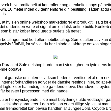
væk blive profitabelt at kontrollere nogle enkelte shops på nette
n, 10 meter inden du gennemfører din bestilling, sådan at du 
pris.
 at hvis en online webshop markedsfører et produkt til salg for 
 det undertiden være et signal om en falsk online butik. Kortkøb
, som bistår køber imod uægte outlets på nettet.
for betalinger med kort eller mobilbetaling. Som et alternativ kan
pelvis ViaBill, for så vidt du har i sinde at afdrage omkostning
Paracord.Sale netshop burde man i virkeligheden tyde dens forr
ende opgave.
 at granske om internet virksomheden er verificeret af e-mærket
internet forhandleren adlyder de danske retningslinjer, og at e-
fagfolk der har indsigt i de gældende love. Derudover tilbydes d
u får besvær i processen med din handel.
 du er hensynstagende til de mest betydningsfulde vedtægter gæ
t selskabet garanterer. I den relation er det tillige vigtigt, at ma
 man fremadrettet kan bevise handlen af BungeeCord, Coyote Bro