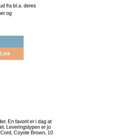
 fra bl.a. deres
mer og
Link
r. En favorit er i dag at
et. Leveringstypen er jo
eeCord, Coyote Brown, 10