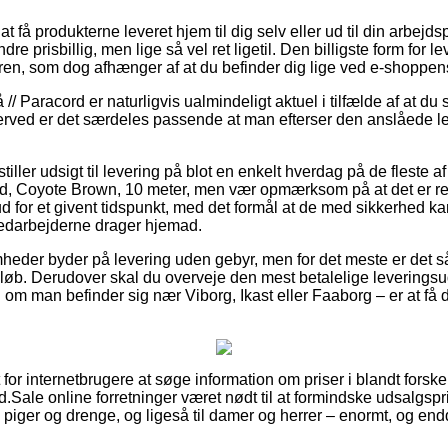
 få produkterne leveret hjem til dig selv eller ud til din arbej
ndre prisbillig, men lige så vel ret ligetil. Den billigste form for
dren, som dog afhænger af at du befinder dig lige ved e-shoppens
/ Paracord er naturligvis ualmindeligt aktuel i tilfælde af at du 
herved er det særdeles passende at man efterser den anslåede l
stiller udsigt til levering på blot en enkelt hverdag på de fleste af
 Coyote Brown, 10 meter, men vær opmærksom på at det er reg
ud for et givent tidspunkt, med det formål at de med sikkerhed k
medarbejderne drager hjemad.
mheder byder på levering uden gebyr, men for det meste er det s
beløb. Derudover skal du overveje den mest betalelige leveringsu
l om man befinder sig nær Viborg, Ikast eller Faaborg – er at få d
 for internetbrugere at søge information om priser i blandt forske
.Sale online forretninger været nødt til at formindske udsalgspr
til piger og drenge, og ligeså til damer og herrer – enormt, og 