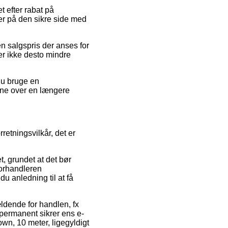
t efter rabat på
er på den sikre side med
en salgspris der anses for
 er ikke desto mindre
 du bruge en
erne over en længere
etningsvilkår, det er
, grundet at det bør
forhandleren
u anledning til at få
ldende for handlen, fx
n permanent sikrer ens e-
wn, 10 meter, ligegyldigt