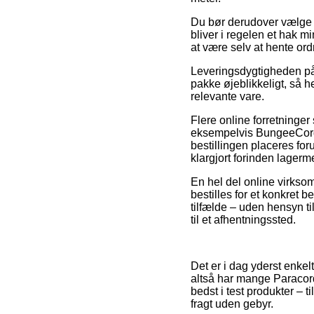
Du bør derudover vælge at
bliver i regelen et hak mi
at være selv at hente or
Leveringsdygtigheden på /
pakke øjeblikkeligt, så 
relevante vare.
Flere online forretninger 
eksempelvis BungeeCord,
bestillingen placeres for
klargjort forinden lager
En hel del online virkso
bestilles for et konkret 
tilfælde – uden hensyn ti
til et afhentningssted.
Det er i dag yderst enkelt
altså har mange Paracord
bedst i test produkter – 
fragt uden gebyr.