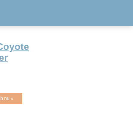
Coyote
er
b nu »