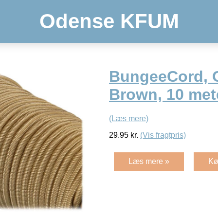
Odense KFUM
BungeeCord, 
Brown, 10 met
(Læs mere)
29.95
kr.
(Vis fragtpris)
Læs mere »
Kø