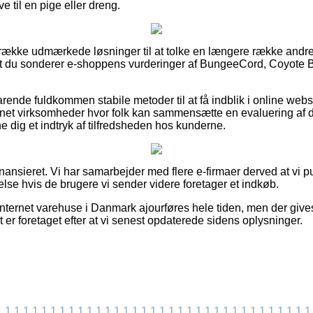
 til en pige eller dreng.
n række udmærkede løsninger til at tolke en længere række andr
, at du sonderer e-shoppens vurderinger af BungeeCord, Coyote 
rende fuldkommen stabile metoder til at få indblik i online we
rnet virksomheder hvor folk kan sammensætte en evaluering af 
ne dig et indtryk af tilfredsheden hos kunderne.
ansieret. Vi har samarbejder med flere e-firmaer derved at vi pu
else hvis de brugere vi sender videre foretager et indkøb.
internet varehuse i Danmark ajourføres hele tiden, men der give
t er foretaget efter at vi senest opdaterede sidens oplysninger.
1
1
1
1
1
1
1
1
1
1
1
1
1
1
1
1
1
1
1
1
1
1
1
1
1
1
1
1
1
1
1
1
1
1
1