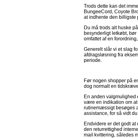
Trods dette kan det immer
BungeeCord, Coyote Brow
at indhente den billigste 
Du må trods alt huske på,
besynderligt letkøbt, bør
omfattet af en forordning
Generelt slår vi et slag 
afdragsløsning fra eksem
periode.
Før nogen shopper på en 
dog normalt en tidskræv
En anden valgmulighed er
være en indikation om at 
rutinemæssigt besøges af 
assistance, for så vidt d
Endvidere er det godt at
den returrettighed interne
mail kvittering, således