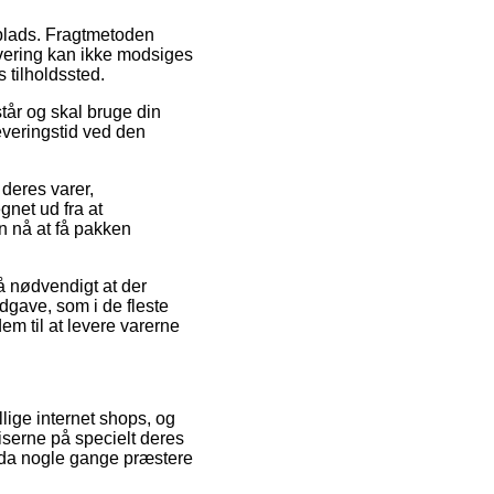
dsplads. Fragtmetoden
 levering kan ikke modsiges
 tilholdssted.
står og skal bruge din
everingstid ved den
 deres varer,
net ud fra at
an nå at få pakken
å nødvendigt at der
dgave, som i de fleste
em til at levere varerne
llige internet shops, og
iserne på specielt deres
endda nogle gange præstere