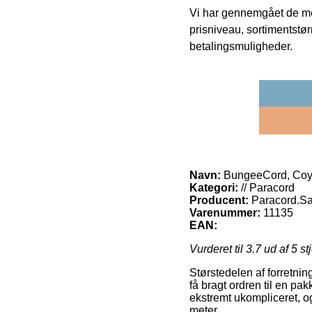
Vi har gennemgået de mes
prisniveau, sortimentstø
betalingsmuligheder.
Navn:
BungeeCord, Coyo
Kategori:
// Paracord
Producent:
Paracord.Sa
Varenummer:
11135
EAN:
Vurderet til
3.7
ud af 5 st
Størstedelen af forretning
få bragt ordren til en pa
ekstremt ukompliceret, o
meter.