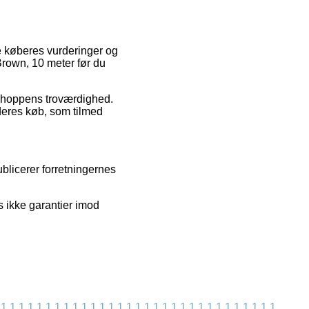
e køberes vurderinger og
Brown, 10 meter før du
bshoppens troværdighed.
deres køb, som tilmed
blicerer forretningernes
s ikke garantier imod
1
1
1
1
1
1
1
1
1
1
1
1
1
1
1
1
1
1
1
1
1
1
1
1
1
1
1
1
1
1
1