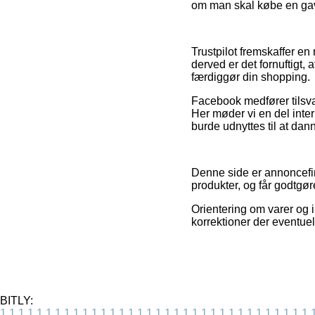
om man skal købe en gave
Trustpilot fremskaffer e
derved er det fornuftigt
færdiggør din shopping.
Facebook medfører tilsva
Her møder vi en del inte
burde udnyttes til at dan
Denne side er annoncefin
produkter, og får godtgør
Orientering om varer og 
korrektioner der eventuel
BITLY:
1
1
1
1
1
1
1
1
1
1
1
1
1
1
1
1
1
1
1
1
1
1
1
1
1
1
1
1
1
1
1
1
1
1