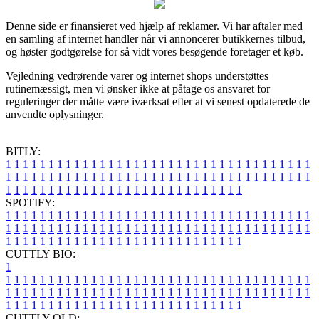
Denne side er finansieret ved hjælp af reklamer. Vi har aftaler med
en samling af internet handler når vi annoncerer butikkernes tilbud,
og høster godtgørelse for så vidt vores besøgende foretager et køb.
Vejledning vedrørende varer og internet shops understøttes
rutinemæssigt, men vi ønsker ikke at påtage os ansvaret for
reguleringer der måtte være iværksat efter at vi senest opdaterede de
anvendte oplysninger.
BITLY:
1
1
1
1
1
1
1
1
1
1
1
1
1
1
1
1
1
1
1
1
1
1
1
1
1
1
1
1
1
1
1
1
1
1
1
1
1
1
1
1
1
1
1
1
1
1
1
1
1
1
1
1
1
1
1
1
1
1
1
1
1
1
1
1
1
1
1
1
1
1
1
1
1
1
1
1
1
1
1
1
1
1
1
1
1
1
1
1
1
1
1
1
1
1
1
1
1
1
1
1
SPOTIFY:
1
1
1
1
1
1
1
1
1
1
1
1
1
1
1
1
1
1
1
1
1
1
1
1
1
1
1
1
1
1
1
1
1
1
1
1
1
1
1
1
1
1
1
1
1
1
1
1
1
1
1
1
1
1
1
1
1
1
1
1
1
1
1
1
1
1
1
1
1
1
1
1
1
1
1
1
1
1
1
1
1
1
1
1
1
1
1
1
1
1
1
1
1
1
1
1
1
1
1
1
CUTTLY BIO:
1
1
1
1
1
1
1
1
1
1
1
1
1
1
1
1
1
1
1
1
1
1
1
1
1
1
1
1
1
1
1
1
1
1
1
1
1
1
1
1
1
1
1
1
1
1
1
1
1
1
1
1
1
1
1
1
1
1
1
1
1
1
1
1
1
1
1
1
1
1
1
1
1
1
1
1
1
1
1
1
1
1
1
1
1
1
1
1
1
1
1
1
1
1
1
1
1
1
1
1
1
CUTTLY OLD: