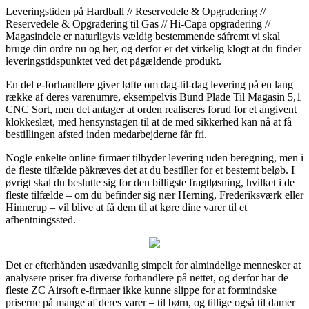
Leveringstiden på Hardball // Reservedele & Opgradering //
Reservedele & Opgradering til Gas // Hi-Capa opgradering //
Magasindele er naturligvis vældig bestemmende såfremt vi skal
bruge din ordre nu og her, og derfor er det virkelig klogt at du finder
leveringstidspunktet ved det pågældende produkt.
En del e-forhandlere giver løfte om dag-til-dag levering på en lang
række af deres varenumre, eksempelvis Bund Plade Til Magasin 5,1
CNC Sort, men det antager at orden realiseres forud for et angivent
klokkeslæt, med hensynstagen til at de med sikkerhed kan nå at få
bestillingen afsted inden medarbejderne får fri.
Nogle enkelte online firmaer tilbyder levering uden beregning, men i
de fleste tilfælde påkræves det at du bestiller for et bestemt beløb. I
øvrigt skal du beslutte sig for den billigste fragtløsning, hvilket i de
fleste tilfælde – om du befinder sig nær Herning, Frederiksværk eller
Hinnerup – vil blive at få dem til at køre dine varer til et
afhentningssted.
Det er efterhånden usædvanlig simpelt for almindelige mennesker at
analysere priser fra diverse forhandlere på nettet, og derfor har de
fleste ZC Airsoft e-firmaer ikke kunne slippe for at formindske
priserne på mange af deres varer – til børn, og tillige også til damer