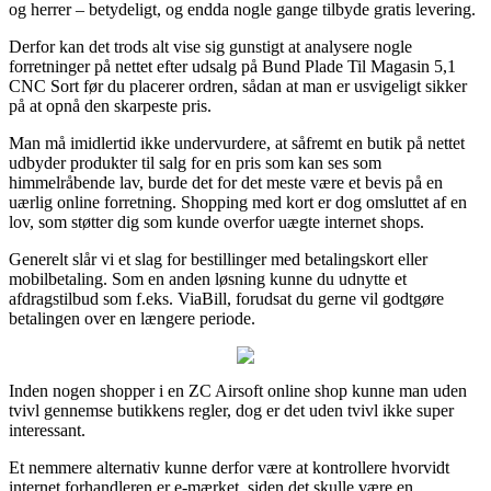
og herrer – betydeligt, og endda nogle gange tilbyde gratis levering.
Derfor kan det trods alt vise sig gunstigt at analysere nogle
forretninger på nettet efter udsalg på Bund Plade Til Magasin 5,1
CNC Sort før du placerer ordren, sådan at man er usvigeligt sikker
på at opnå den skarpeste pris.
Man må imidlertid ikke undervurdere, at såfremt en butik på nettet
udbyder produkter til salg for en pris som kan ses som
himmelråbende lav, burde det for det meste være et bevis på en
uærlig online forretning. Shopping med kort er dog omsluttet af en
lov, som støtter dig som kunde overfor uægte internet shops.
Generelt slår vi et slag for bestillinger med betalingskort eller
mobilbetaling. Som en anden løsning kunne du udnytte et
afdragstilbud som f.eks. ViaBill, forudsat du gerne vil godtgøre
betalingen over en længere periode.
Inden nogen shopper i en ZC Airsoft online shop kunne man uden
tvivl gennemse butikkens regler, dog er det uden tvivl ikke super
interessant.
Et nemmere alternativ kunne derfor være at kontrollere hvorvidt
internet forhandleren er e-mærket, siden det skulle være en