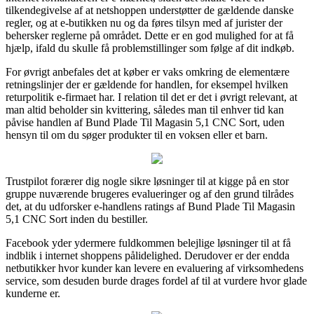
tilkendegivelse af at netshoppen understøtter de gældende danske
regler, og at e-butikken nu og da føres tilsyn med af jurister der
behersker reglerne på området. Dette er en god mulighed for at få
hjælp, ifald du skulle få problemstillinger som følge af dit indkøb.
For øvrigt anbefales det at køber er vaks omkring de elementære
retningslinjer der er gældende for handlen, for eksempel hvilken
returpolitik e-firmaet har. I relation til det er det i øvrigt relevant, at
man altid beholder sin kvittering, således man til enhver tid kan
påvise handlen af Bund Plade Til Magasin 5,1 CNC Sort, uden
hensyn til om du søger produkter til en voksen eller et barn.
Trustpilot forærer dig nogle sikre løsninger til at kigge på en stor
gruppe nuværende brugeres evalueringer og af den grund tilrådes
det, at du udforsker e-handlens ratings af Bund Plade Til Magasin
5,1 CNC Sort inden du bestiller.
Facebook yder ydermere fuldkommen belejlige løsninger til at få
indblik i internet shoppens pålidelighed. Derudover er der endda
netbutikker hvor kunder kan levere en evaluering af virksomhedens
service, som desuden burde drages fordel af til at vurdere hvor glade
kunderne er.