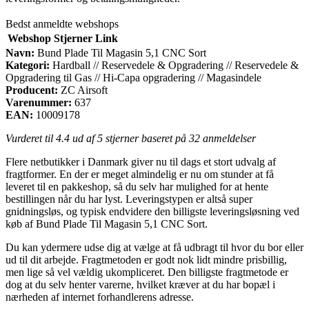
Bedst anmeldte webshops
Webshop
Stjerner
Link
Navn:
Bund Plade Til Magasin 5,1 CNC Sort
Kategori:
Hardball // Reservedele & Opgradering // Reservedele &
Opgradering til Gas // Hi-Capa opgradering // Magasindele
Producent:
ZC Airsoft
Varenummer:
637
EAN:
10009178
Vurderet til
4.4
ud af 5 stjerner baseret på
32
anmeldelser
Flere netbutikker i Danmark giver nu til dags et stort udvalg af
fragtformer. En der er meget almindelig er nu om stunder at få
leveret til en pakkeshop, så du selv har mulighed for at hente
bestillingen når du har lyst. Leveringstypen er altså super
gnidningsløs, og typisk endvidere den billigste leveringsløsning ved
køb af Bund Plade Til Magasin 5,1 CNC Sort.
Du kan ydermere udse dig at vælge at få udbragt til hvor du bor eller
ud til dit arbejde. Fragtmetoden er godt nok lidt mindre prisbillig,
men lige så vel vældig ukompliceret. Den billigste fragtmetode er
dog at du selv henter varerne, hvilket kræver at du har bopæl i
nærheden af internet forhandlerens adresse.