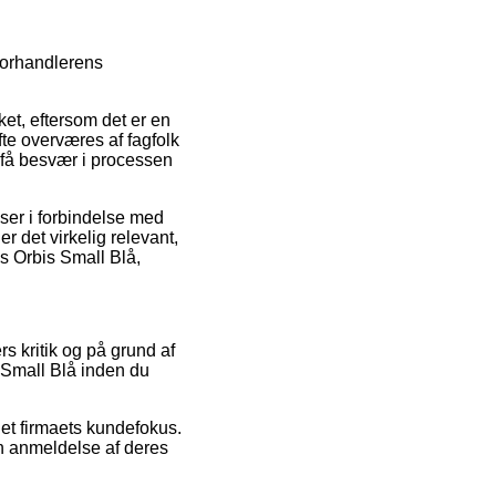
 forhandlerens
et, eftersom det er en
te overværes af fagfolk
e få besvær i processen
ser i forbindelse med
r det virkelig relevant,
ls Orbis Small Blå,
rs kritik og på grund af
 Small Blå inden du
et firmaets kundefokus.
n anmeldelse af deres