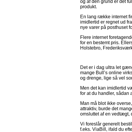
og af den grund er det f
produkt.
En lang række internet f
imidlertid er regnet ud fr
nye varer på posthuset for
Flere internet foretagend
for en bestemt pris. Elle
Holstebro, Frederiksværk e
Det er i dag ultra let gæn
mange Bull’s online virk
og drenge, lige så vel s
Men det kan imidlertid væ
for at du handler, sådan 
Man må blot ikke overse, 
attraktiv, burde det man
omsluttet af en vedtægt, d
Vi foreslår generelt best
f.eks. ViaBill, ifald du ef