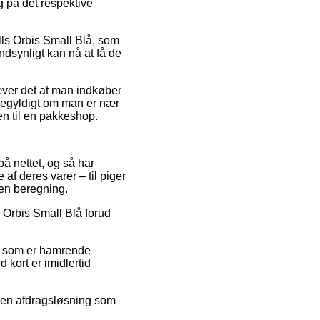
g på det respektive
lls Orbis Small Blå, som
andsynligt kan nå at få de
ræver det at man indkøber
igegyldigt om man er nær
gen til en pakkeshop.
 på nettet, og så har
f deres varer – til piger
den beregning.
s Orbis Small Blå forud
ris som er hamrende
kort er imidlertid
ge en afdragsløsning som