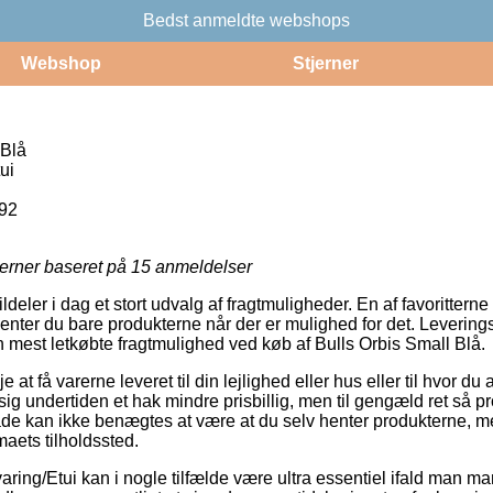
Bedst anmeldte webshops
Webshop
Stjerner
 Blå
ui
92
jerner baseret på
15
anmeldelser
ldeler i dag et stort udvalg af fragtmuligheder. En af favorittern
henter du bare produkterne når der er mulighed for det. Leverin
n mest letkøbte fragtmulighed ved køb af Bulls Orbis Small Blå.
 at få varerne leveret til din lejlighed eller hus eller til hvor du 
ig undertiden et hak mindre prisbillig, men til gengæld ret så p
åde kan ikke benægtes at være at du selv henter produkterne, 
maets tilholdssted.
ing/Etui kan i nogle tilfælde være ultra essentiel ifald man man