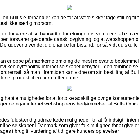
 en Bull’s e-forhandler kan de for at være sikker tage stilling til
ftest ikke særlig morsomt.
rfor være at se hvorvidt e-forretningen er verificeret af e-mærk
ppen forsvarer gældende dansk lovgivning, og at webshoppen of
 Derudover giver det dig chance for bistand, for så vidt du skull
t man er oppe på mærkerne omkring de mest relevante bestemmel
lken byttepolitik internet selskabet benytter. I den forbindelse e
rdremail, så man i fremtiden kan vidne om sin bestilling af Bul
ter et produkt til en herre eller dame.
lig habile muligheder for at fortolke adskillige øvrige konsumente
 du gennemgår internet webshoppens bedømmelser af Bulls Orbis
des fuldstændig udmærkede muligheder for at få indsigt i intern
ine selskaber i Danmark som giver folk mulighed for at give e
 tages i brug til vurdering af tidligere kunders oplevelser.