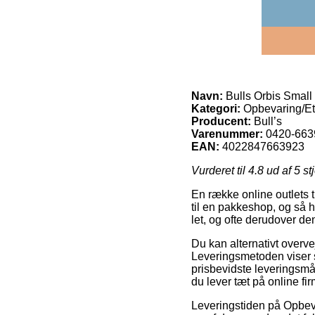
Navn:
Bulls Orbis Small
Kategori:
Opbevaring/Et
Producent:
Bull’s
Varenummer:
0420-663
EAN:
4022847663923
Vurderet til
4.8
ud af 5 st
En række online outlets ti
til en pakkeshop, og så 
let, og ofte derudover de
Du kan alternativt overveje
Leveringsmetoden viser s
prisbevidste leveringsm
du lever tæt på online fir
Leveringstiden på Opbevar