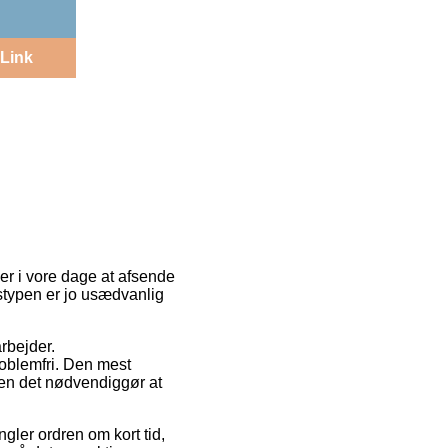
Link
e er i vore dage at afsende
gstypen er jo usædvanlig
arbejder.
roblemfri. Den mest
men det nødvendiggør at
gler ordren om kort tid,