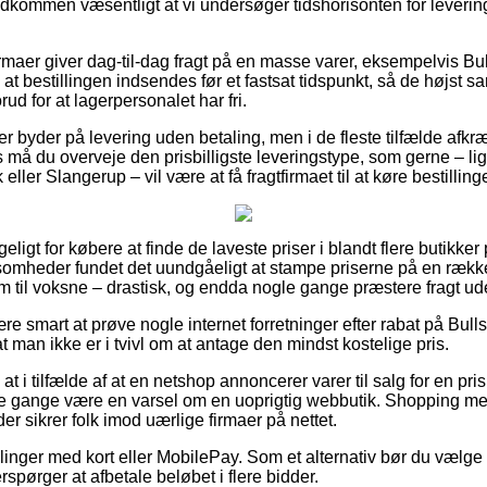
uldkommen væsentligt at vi undersøger tidshorisonten for leverin
irmaer giver dag-til-dag fragt på en masse varer, eksempelvis Bu
a at bestillingen indsendes før et fastsat tidspunkt, så de højst s
ud for at lagerpersonalet har fri.
er byder på levering uden betaling, men i de fleste tilfælde afk
rs må du overveje den prisbilligste leveringstype, som gerne – l
ller Slangerup – vil være at få fragtfirmaet til at køre bestillin
geligt for købere at finde de laveste priser i blandt flere butikker
somheder fundet det uundgåeligt at stampe priserne på en række a
om til voksne – drastisk, og endda nogle gange præstere fragt u
re smart at prøve nogle internet forretninger efter rabat på Bull
at man ikke er i tvivl om at antage den mindst kostelige pris.
at i tilfælde af at en netshop annoncerer varer til salg for en p
ge gange være en varsel om en uoprigtig webbutik. Shopping med 
er sikrer folk imod uærlige firmaer på nettet.
illinger med kort eller MobilePay. Som et alternativ bør du væl
terspørger at afbetale beløbet i flere bidder.