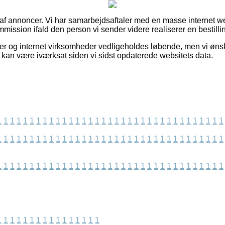
t af annoncer. Vi har samarbejdsaftaler med en masse internet 
mission ifald den person vi sender videre realiserer en bestilli
 og internet virksomheder vedligeholdes løbende, men vi ønsker 
er kan være iværksat siden vi sidst opdaterede websitets data.
1
1
1
1
1
1
1
1
1
1
1
1
1
1
1
1
1
1
1
1
1
1
1
1
1
1
1
1
1
1
1
1
1
1
1
1
1
1
1
1
1
1
1
1
1
1
1
1
1
1
1
1
1
1
1
1
1
1
1
1
1
1
1
1
1
1
1
1
1
1
1
1
1
1
1
1
1
1
1
1
1
1
1
1
1
1
1
1
1
1
1
1
1
1
1
1
1
1
1
1
1
1
1
1
1
1
1
1
1
1
1
1
1
1
1
1
1
1
1
1
1