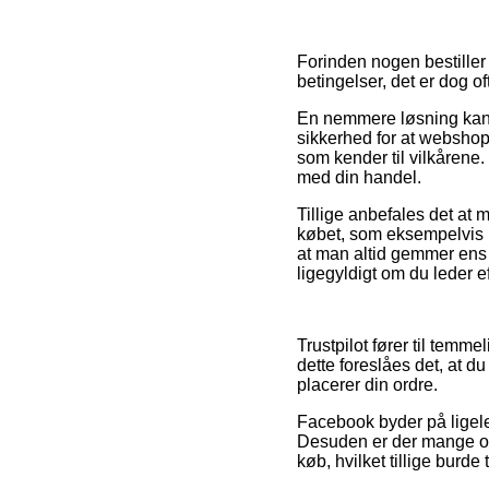
Forinden nogen bestiller i
betingelser, det er dog o
En nemmere løsning kan de
sikkerhed for at websho
som kender til vilkårene.
med din handel.
Tillige anbefales det a
købet, som eksempelvis hvi
at man altid gemmer ens o
ligegyldigt om du leder ef
Trustpilot fører til temme
dette foreslåes det, at
placerer din ordre.
Facebook byder på ligele
Desuden er der mange onl
køb, hvilket tillige burde