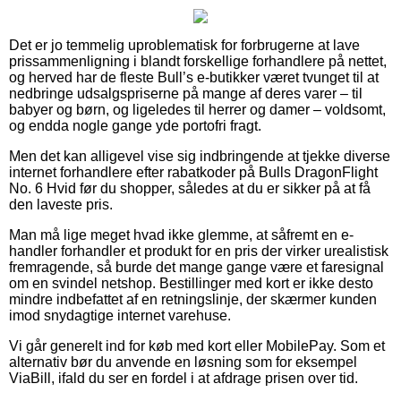
Det er jo temmelig uproblematisk for forbrugerne at lave
prissammenligning i blandt forskellige forhandlere på nettet,
og herved har de fleste Bull’s e-butikker været tvunget til at
nedbringe udsalgspriserne på mange af deres varer – til
babyer og børn, og ligeledes til herrer og damer – voldsomt,
og endda nogle gange yde portofri fragt.
Men det kan alligevel vise sig indbringende at tjekke diverse
internet forhandlere efter rabatkoder på Bulls DragonFlight
No. 6 Hvid før du shopper, således at du er sikker på at få
den laveste pris.
Man må lige meget hvad ikke glemme, at såfremt en e-
handler forhandler et produkt for en pris der virker urealistisk
fremragende, så burde det mange gange være et faresignal
om en svindel netshop. Bestillinger med kort er ikke desto
mindre indbefattet af en retningslinje, der skærmer kunden
imod snydagtige internet varehuse.
Vi går generelt ind for køb med kort eller MobilePay. Som et
alternativ bør du anvende en løsning som for eksempel
ViaBill, ifald du ser en fordel i at afdrage prisen over tid.