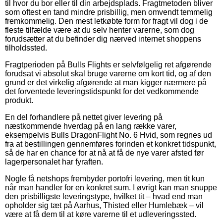
til hvor du bor eller til din arbejdsplads. Fragtmetoden bliver
som oftest en tand mindre prisbillig, men omvendt temmelig
fremkommelig. Den mest letkøbte form for fragt vil dog i de
fleste tilfælde være at du selv henter varerne, som dog
forudsætter at du befinder dig nærved internet shoppens
tilholdssted.
Fragtperioden på Bulls Flights er selvfølgelig ret afgørende
forudsat vi absolut skal bruge varerne om kort tid, og af den
grund er det virkelig afgørende at man kigger nærmere på
det forventede leveringstidspunkt for det vedkommende
produkt.
En del forhandlere på nettet giver levering på
næstkommende hverdag på en lang række varer,
eksempelvis Bulls DragonFlight No. 6 Hvid, som regnes ud
fra at bestillingen gennemføres forinden et konkret tidspunkt,
så de har en chance for at nå at få de nye varer afsted før
lagerpersonalet har fyraften.
Nogle få netshops frembyder portofri levering, men tit kun
når man handler for en konkret sum. I øvrigt kan man snuppe
den prisbilligste leveringstype, hvilket tit – hvad end man
opholder sig tæt på Aarhus, Thisted eller Humlebæk – vil
være at få dem til at køre varerne til et udleveringssted.