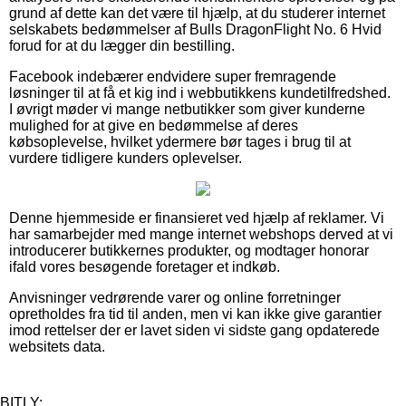
grund af dette kan det være til hjælp, at du studerer internet
selskabets bedømmelser af Bulls DragonFlight No. 6 Hvid
forud for at du lægger din bestilling.
Facebook indebærer endvidere super fremragende
løsninger til at få et kig ind i webbutikkens kundetilfredshed.
I øvrigt møder vi mange netbutikker som giver kunderne
mulighed for at give en bedømmelse af deres
købsoplevelse, hvilket ydermere bør tages i brug til at
vurdere tidligere kunders oplevelser.
Denne hjemmeside er finansieret ved hjælp af reklamer. Vi
har samarbejder med mange internet webshops derved at vi
introducerer butikkernes produkter, og modtager honorar
ifald vores besøgende foretager et indkøb.
Anvisninger vedrørende varer og online forretninger
opretholdes fra tid til anden, men vi kan ikke give garantier
imod rettelser der er lavet siden vi sidste gang opdaterede
websitets data.
BITLY: