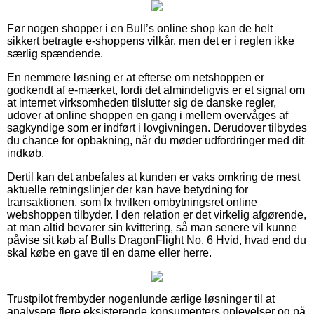
Før nogen shopper i en Bull’s online shop kan de helt
sikkert betragte e-shoppens vilkår, men det er i reglen ikke
særlig spændende.
En nemmere løsning er at efterse om netshoppen er
godkendt af e-mærket, fordi det almindeligvis er et signal om
at internet virksomheden tilslutter sig de danske regler,
udover at online shoppen en gang i mellem overvåges af
sagkyndige som er indført i lovgivningen. Derudover tilbydes
du chance for opbakning, når du møder udfordringer med dit
indkøb.
Dertil kan det anbefales at kunden er vaks omkring de mest
aktuelle retningslinjer der kan have betydning for
transaktionen, som fx hvilken ombytningsret online
webshoppen tilbyder. I den relation er det virkelig afgørende,
at man altid bevarer sin kvittering, så man senere vil kunne
påvise sit køb af Bulls DragonFlight No. 6 Hvid, hvad end du
skal købe en gave til en dame eller herre.
Trustpilot frembyder nogenlunde ærlige løsninger til at
analysere flere eksisterende konsumenters oplevelser og på