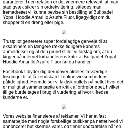
garanterer. I den relation er det ydermere relevant, at man
stadigvæk sikrer sin ordrekvittering, således man
fremadrettet vil kunne bevise sin bestilling af Bullpadel
Yopal Hoodie Amarillo Azufre Fluor, ligegyldigt om du
shopper til en dreng eller pige.
Trustpilot genererer super fordelagtige genveje til at
eksaminere en længere række tidligere køberes
anmeldelser og af den grund stiller vi forslag om, at du
kigger på internet forhandlerens kritik af Bullpadel Yopal
Hoodie Amarillo Azufre Fluor før du handler.
Facebook tilbyder dig derudover aldeles troværdige
løsninger til at få kendskab til online virksomhedens
pålidelighed. Herinde ser vi faktisk outlets på nettet hvor det
er muligt at sammensætte en kritik af ordreforløbet, hvilket
tillige burde tages i brug til vurdering af hvor tilfredse
kunderne er.
Vores website finansieres af reklamer. Vi har et fast
samarbejde med nogle forskellige butikker på nettet hvori vi
annoncerer butikkernes varer, og tjener godtgørelse når en