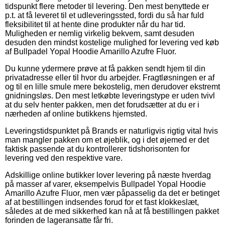
tidspunkt flere metoder til levering. Den mest benyttede er
p.t. at få leveret til et udleveringssted, fordi du så har fuld
fleksibilitet til at hente dine produkter når du har tid.
Muligheden er nemlig virkelig bekvem, samt desuden
desuden den mindst kostelige mulighed for levering ved køb
af Bullpadel Yopal Hoodie Amarillo Azufre Fluor.
Du kunne ydermere prøve at få pakken sendt hjem til din
privatadresse eller til hvor du arbejder. Fragtløsningen er af
og til en lille smule mere bekostelig, men derudover ekstremt
gnidningsløs. Den mest letkøbte leveringstype er uden tvivl
at du selv henter pakken, men det forudsætter at du er i
nærheden af online butikkens hjemsted.
Leveringstidspunktet på Brands er naturligvis rigtig vital hvis
man mangler pakken om et øjeblik, og i det øjemed er det
faktisk passende at du kontrollerer tidshorisonten for
levering ved den respektive vare.
Adskillige online butikker lover levering på næste hverdag
på masser af varer, eksempelvis Bullpadel Yopal Hoodie
Amarillo Azufre Fluor, men vær påpasselig da det er betinget
af at bestillingen indsendes forud for et fast klokkeslæt,
således at de med sikkerhed kan nå at få bestillingen pakket
forinden de lageransatte får fri.