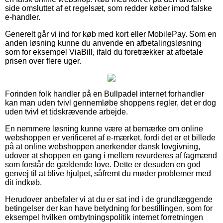
side omsluttet af et regelsæt, som redder køber imod falske
e-handler.
Generelt går vi ind for køb med kort eller MobilePay. Som en
anden løsning kunne du anvende en afbetalingsløsning
som for eksempel ViaBill, ifald du foretrækker at afbetale
prisen over flere uger.
Forinden folk handler på en Bullpadel internet forhandler
kan man uden tvivl gennemløbe shoppens regler, det er dog
uden tvivl et tidskrævende arbejde.
En nemmere løsning kunne være at bemærke om online
webshoppen er verificeret af e-mærket, fordi det er et billede
på at online webshoppen anerkender dansk lovgivning,
udover at shoppen en gang i mellem revurderes af fagmænd
som forstår de gældende love. Dette er desuden en god
genvej til at blive hjulpet, såfremt du møder problemer med
dit indkøb.
Herudover anbefaler vi at du er sat ind i de grundlæggende
betingelser der kan have betydning for bestillingen, som for
eksempel hvilken ombytningspolitik internet forretningen