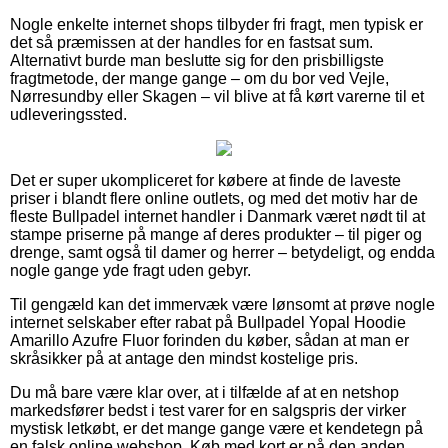
Nogle enkelte internet shops tilbyder fri fragt, men typisk er
det så præmissen at der handles for en fastsat sum.
Alternativt burde man beslutte sig for den prisbilligste
fragtmetode, der mange gange – om du bor ved Vejle,
Nørresundby eller Skagen – vil blive at få kørt varerne til et
udleveringssted.
Det er super ukompliceret for købere at finde de laveste
priser i blandt flere online outlets, og med det motiv har de
fleste Bullpadel internet handler i Danmark været nødt til at
stampe priserne på mange af deres produkter – til piger og
drenge, samt også til damer og herrer – betydeligt, og endda
nogle gange yde fragt uden gebyr.
Til gengæld kan det immervæk være lønsomt at prøve nogle
internet selskaber efter rabat på Bullpadel Yopal Hoodie
Amarillo Azufre Fluor forinden du køber, sådan at man er
skråsikker på at antage den mindst kostelige pris.
Du må bare være klar over, at i tilfælde af at en netshop
markedsfører bedst i test varer for en salgspris der virker
mystisk letkøbt, er det mange gange være et kendetegn på
en falsk online webshop. Køb med kort er på den anden