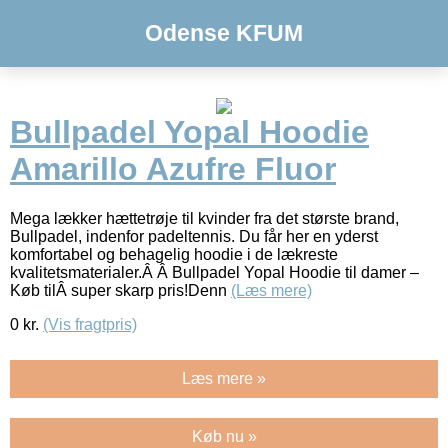
Odense KFUM
Bullpadel Yopal Hoodie
Amarillo Azufre Fluor
Mega lækker hættetrøje til kvinder fra det største brand,
Bullpadel, indenfor padeltennis. Du får her en yderst
komfortabel og behagelig hoodie i de lækreste
kvalitetsmaterialer.Â Â Bullpadel Yopal Hoodie til damer –
Køb tilÂ super skarp pris!Denn
(Læs mere)
0
kr.
(Vis fragtpris)
Læs mere »
Køb nu »