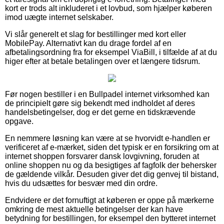
kort er trods alt inkluderet i et lovbud, som hjælper køberen
imod uægte internet selskaber.
Vi slår generelt et slag for bestillinger med kort eller
MobilePay. Alternativt kan du drage fordel af en
afbetalingsordning fra for eksempel ViaBill, i tilfælde af at du
higer efter at betale betalingen over et længere tidsrum.
Før nogen bestiller i en Bullpadel internet virksomhed kan
de principielt gøre sig bekendt med indholdet af deres
handelsbetingelser, dog er det gerne en tidskrævende
opgave.
En nemmere løsning kan være at se hvorvidt e-handlen er
verificeret af e-mærket, siden det typisk er en forsikring om at
internet shoppen forsvarer dansk lovgivning, foruden at
online shoppen nu og da besigtiges af fagfolk der behersker
de gældende vilkår. Desuden giver det dig genvej til bistand,
hvis du udsættes for besvær med din ordre.
Endvidere er det fornuftigt at køberen er oppe på mærkerne
omkring de mest aktuelle betingelser der kan have
betydning for bestillingen, for eksempel den bytteret internet