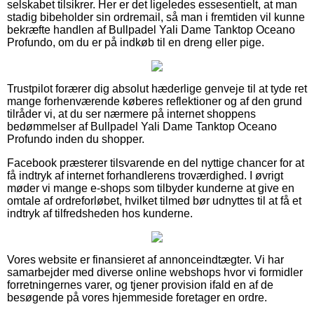
selskabet tilsikrer. Her er det ligeledes essesentielt, at man
stadig bibeholder sin ordremail, så man i fremtiden vil kunne
bekræfte handlen af Bullpadel Yali Dame Tanktop Oceano
Profundo, om du er på indkøb til en dreng eller pige.
Trustpilot forærer dig absolut hæderlige genveje til at tyde ret
mange forhenværende køberes reflektioner og af den grund
tilråder vi, at du ser nærmere på internet shoppens
bedømmelser af Bullpadel Yali Dame Tanktop Oceano
Profundo inden du shopper.
Facebook præsterer tilsvarende en del nyttige chancer for at
få indtryk af internet forhandlerens troværdighed. I øvrigt
møder vi mange e-shops som tilbyder kunderne at give en
omtale af ordreforløbet, hvilket tilmed bør udnyttes til at få et
indtryk af tilfredsheden hos kunderne.
Vores website er finansieret af annonceindtægter. Vi har
samarbejder med diverse online webshops hvor vi formidler
forretningernes varer, og tjener provision ifald en af de
besøgende på vores hjemmeside foretager en ordre.