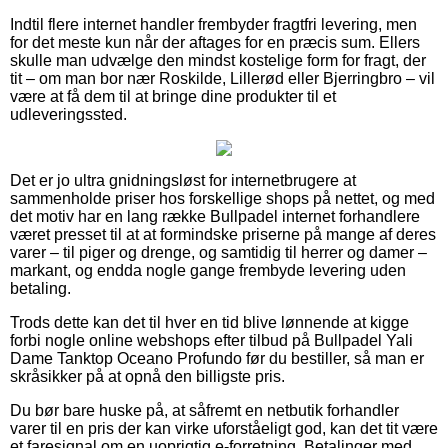
Indtil flere internet handler frembyder fragtfri levering, men
for det meste kun når der aftages for en præcis sum. Ellers
skulle man udvælge den mindst kostelige form for fragt, der
tit – om man bor nær Roskilde, Lillerød eller Bjerringbro – vil
være at få dem til at bringe dine produkter til et
udleveringssted.
Det er jo ultra gnidningsløst for internetbrugere at
sammenholde priser hos forskellige shops på nettet, og med
det motiv har en lang række Bullpadel internet forhandlere
været presset til at at formindske priserne på mange af deres
varer – til piger og drenge, og samtidig til herrer og damer –
markant, og endda nogle gange frembyde levering uden
betaling.
Trods dette kan det til hver en tid blive lønnende at kigge
forbi nogle online webshops efter tilbud på Bullpadel Yali
Dame Tanktop Oceano Profundo før du bestiller, så man er
skråsikker på at opnå den billigste pris.
Du bør bare huske på, at såfremt en netbutik forhandler
varer til en pris der kan virke uforståeligt god, kan det tit være
et faresignal om en uoprigtig e-forretning. Betalinger med