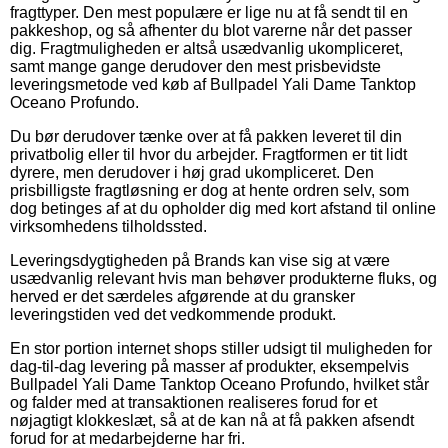
fragttyper. Den mest populære er lige nu at få sendt til en
pakkeshop, og så afhenter du blot varerne når det passer
dig. Fragtmuligheden er altså usædvanlig ukompliceret,
samt mange gange derudover den mest prisbevidste
leveringsmetode ved køb af Bullpadel Yali Dame Tanktop
Oceano Profundo.
Du bør derudover tænke over at få pakken leveret til din
privatbolig eller til hvor du arbejder. Fragtformen er tit lidt
dyrere, men derudover i høj grad ukompliceret. Den
prisbilligste fragtløsning er dog at hente ordren selv, som
dog betinges af at du opholder dig med kort afstand til online
virksomhedens tilholdssted.
Leveringsdygtigheden på Brands kan vise sig at være
usædvanlig relevant hvis man behøver produkterne fluks, og
herved er det særdeles afgørende at du gransker
leveringstiden ved det vedkommende produkt.
En stor portion internet shops stiller udsigt til muligheden for
dag-til-dag levering på masser af produkter, eksempelvis
Bullpadel Yali Dame Tanktop Oceano Profundo, hvilket står
og falder med at transaktionen realiseres forud for et
nøjagtigt klokkeslæt, så at de kan nå at få pakken afsendt
forud for at medarbejderne har fri.