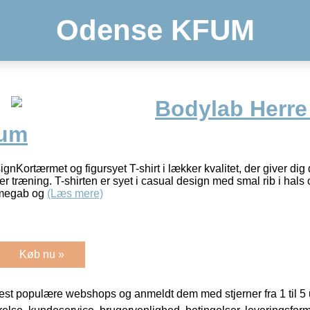
Odense KFUM
Bodylab Herre 
ium
esignKortærmet og figursyet T-shirt i lækker kvalitet, der giver d
r træning. T-shirten er syet i casual design med smal rib i hal
rmegab og
(Læs mere)
Køb nu »
t populære webshops og anmeldt dem med stjerner fra 1 til 5 ud