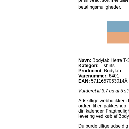
prisniveau, sortimentstø
betalingsmuligheder.
Navn:
Bodylab Herre T-S
Kategori:
T-shirts
Producent:
Bodylab
Varenummer:
6401
EAN:
5711657063014Â
Vurderet til
3.7
ud af 5 st
Adskillige webbutikker i 
ordren til en pakkeshop, h
din kalender. Fragtmulig
levering ved køb af Body
Du burde tillige udse dig 