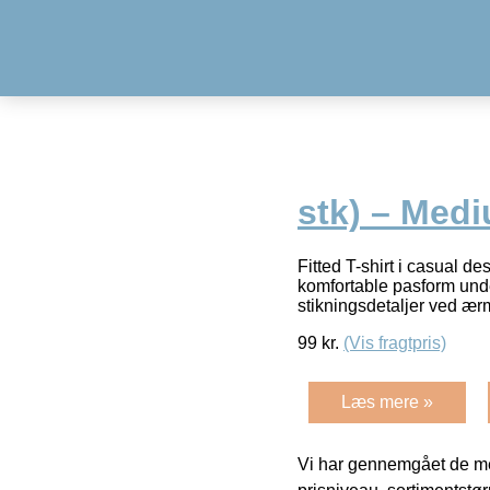
stk) – Med
Fitted T-shirt i casual d
komfortable pasform unde
stikningsdetaljer ved æ
99
kr.
(Vis fragtpris)
Læs mere »
Vi har gennemgået de mes