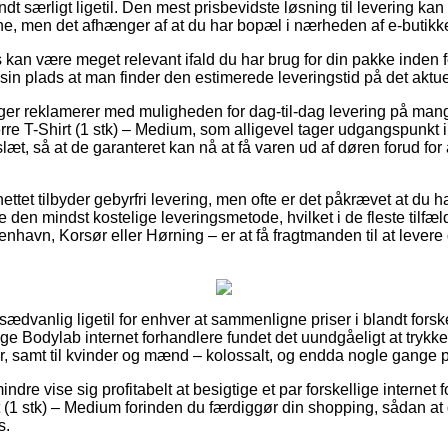
 særligt ligetil. Den mest prisbevidste løsning til levering ka
ne, men det afhænger af at du har bopæl i nærheden af e-butikke
 kan være meget relevant ifald du har brug for din pakke inden for
sin plads at man finder den estimerede leveringstid på det aktue
inger reklamerer med muligheden for dag-til-dag levering på ma
e T-Shirt (1 stk) – Medium, som alligevel tager udgangspunkt i a
slæt, så at de garanteret kan nå at få varen ud af døren forud fo
ettet tilbyder gebyrfri levering, men ofte er det påkrævet at du h
be den mindst kostelige leveringsmetode, hvilket i de fleste tilfæ
havn, Korsør eller Hørning – er at få fragtmanden til at levere di
sædvanlig ligetil for enhver at sammenligne priser i blandt forske
lige Bodylab internet forhandlere fundet det uundgåeligt at tryk
er, samt til kvinder og mænd – kolossalt, og endda nogle gange p
dre vise sig profitabelt at besigtige et par forskellige internet f
 (1 stk) – Medium forinden du færdiggør din shopping, sådan at 
s.