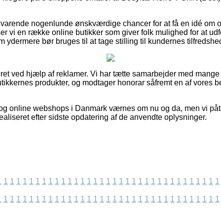
svarende nogenlunde ønskværdige chancer for at få en idé om o
r vi en række online butikker som giver folk mulighed for at 
ydermere bør bruges til at tage stilling til kundernes tilfredshe
ret ved hjælp af reklamer. Vi har tætte samarbejder med mange
butikkernes produkter, og modtager honorar såfremt en af vores 
og online webshops i Danmark værnes om nu og da, men vi påtag
realiseret efter sidste opdatering af de anvendte oplysninger.
1
1
1
1
1
1
1
1
1
1
1
1
1
1
1
1
1
1
1
1
1
1
1
1
1
1
1
1
1
1
1
1
1
1
1
1
1
1
1
1
1
1
1
1
1
1
1
1
1
1
1
1
1
1
1
1
1
1
1
1
1
1
1
1
1
1
1
1
1
1