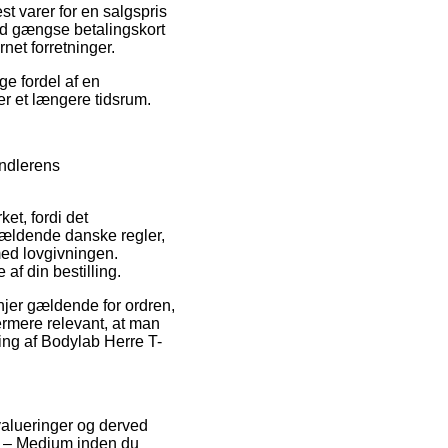
st varer for en salgspris
med gængse betalingskort
net forretninger.
ge fordel af en
ver et længere tidsrum.
ndlerens
et, fordi det
gældende danske regler,
med lovgivningen.
af din bestilling.
njer gældende for ordren,
dermere relevant, at man
ing af Bodylab Herre T-
evalueringer og derved
k) – Medium inden du