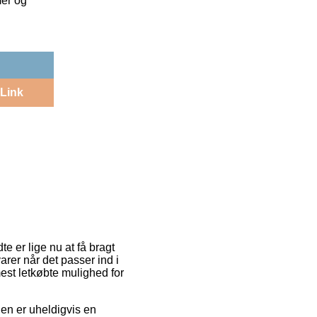
mer og
Link
e er lige nu at få bragt
arer når det passer ind i
est letkøbte mulighed for
oden er uheldigvis en