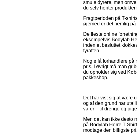
smule dyrere, men omvendt
du selv henter produkter
Fragtperioden på T-shirts
øjemed er det nemlig på 
De fleste online forretn
eksempelvis Bodylab Herr
inden et besluttet klokke
fyraften.
Nogle få forhandlere på n
pris. I øvrigt må man gri
du opholder sig ved Køben
pakkeshop.
Det har vist sig at være u
og af den grund har utal
varer – til drenge og pig
Men det kan ikke desto min
på Bodylab Herre T-Shirt
modtage den billigste pri