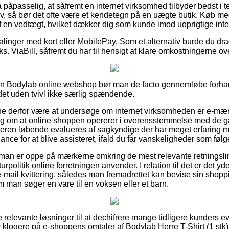
 påpasselig, at såfremt en internet virksomhed tilbyder bedst i te
lav, så bør det ofte være et kendetegn på en uægte butik. Køb 
 af en vedtægt, hvilket dækker dig som kunde imod uoprigtige inter
alinger med kort eller MobilePay. Som et alternativ burde du dra
eks. ViaBill, såfremt du har til hensigt at klare omkostningerne o
 en Bodylab online webshop bør man de facto gennemløbe forha
 det uden tvivl ikke særlig spændende.
unne derfor være at undersøge om internet virksomheden er e-mærk
ring om at online shoppen opererer i overensstemmelse med de 
leren løbende evalueres af sagkyndige der har meget erfaring 
nce for at blive assisteret, ifald du får vanskeligheder som følge 
t man er oppe på mærkerne omkring de mest relevante retningsli
rpolitik online forretningen anvender. I relation til det er det y
ail kvittering, således man fremadrettet kan bevise sin shopp
m man søger en vare til en voksen eller et barn.
ere relevante løsninger til at dechifrere mange tidligere kunders 
ver klogere på e-shoppens omtaler af Bodylab Herre T-Shirt (1 st