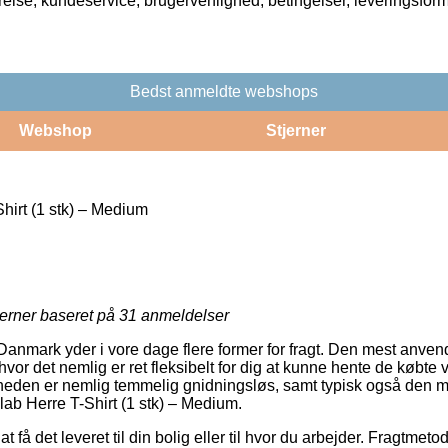
rrelse, kundeservice, brugervenlighed, betingelser, leveringsfor
Bedst anmeldte webshops
Webshop
Stjerner
hirt (1 stk) – Medium
jerner baseret på
31
anmeldelser
Danmark yder i vore dage flere former for fragt. Den mest anvendt
vor det nemlig er ret fleksibelt for dig at kunne hente de købte v
heden er nemlig temmelig gnidningsløs, samt typisk også den m
lab Herre T-Shirt (1 stk) – Medium.
at få det leveret til din bolig eller til hvor du arbejder. Fragtmet