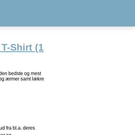
T-Shirt (1
ig den bedste og mest
s og ærmer samt lækre
 fra bl.a. deres