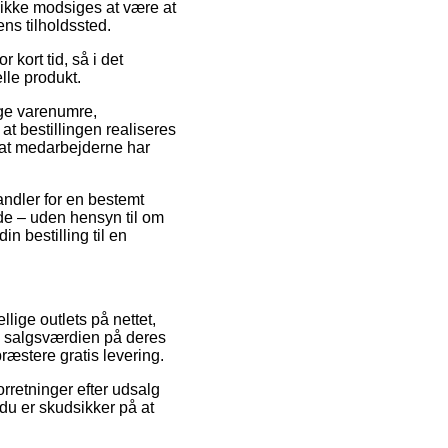
n ikke modsiges at være at
ns tilholdssted.
 kort tid, så i det
lle produkt.
nge varenumre,
t bestillingen realiseres
r at medarbejderne har
andler for en bestemt
lde – uden hensyn til om
n bestilling til en
llige outlets på nettet,
ke salgsværdien på deres
ræstere gratis levering.
orretninger efter udsalg
du er skudsikker på at