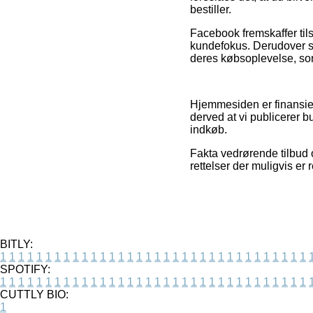
bestiller.
Facebook fremskaffer til
kundefokus. Derudover se
deres købsoplevelse, som 
Hjemmesiden er finansie
derved at vi publicerer 
indkøb.
Fakta vedrørende tilbud 
rettelser der muligvis er 
BITLY:
1
1
1
1
1
1
1
1
1
1
1
1
1
1
1
1
1
1
1
1
1
1
1
1
1
1
1
1
1
1
1
1
1
1
SPOTIFY:
1
1
1
1
1
1
1
1
1
1
1
1
1
1
1
1
1
1
1
1
1
1
1
1
1
1
1
1
1
1
1
1
1
1
CUTTLY BIO:
1