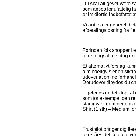
Du skal alligevel være så
som anses for ufattelig 
er imidlertid indbefattet
Vi anbefaler generelt bet
afbetalingsløsning fra f.
Forinden folk shopper i
forretningsaftale, dog er
Et alternativt forslag k
almindeligvis er en sik
udover at online forhand
Derudover tilbydes du cha
Ligeledes er det klogt a
som for eksempel den retu
stadigvæk gemmer ens e-m
Shirt (1 stk) – Medium, o
Trustpilot bringer dig fl
foreslåes det, at du bli