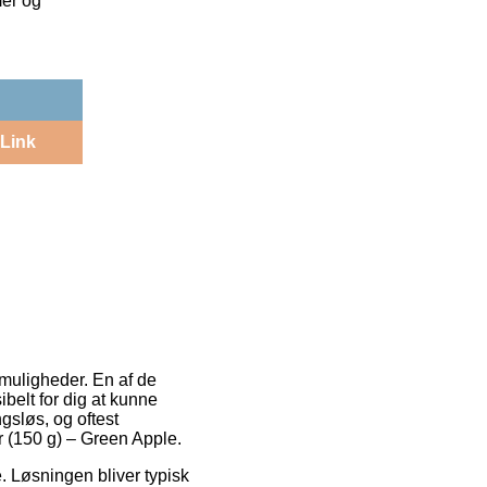
mer og
Link
muligheder. En af de
ibelt for dig at kunne
gsløs, og oftest
r (150 g) – Green Apple.
. Løsningen bliver typisk