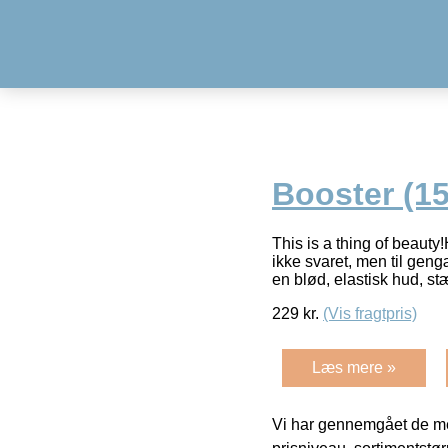
Booster (15
This is a thing of beaut
ikke svaret, men til geng
en blød, elastisk hud, st
229
kr.
(Vis fragtpris)
Læs mere »
Vi har gennemgået de mes