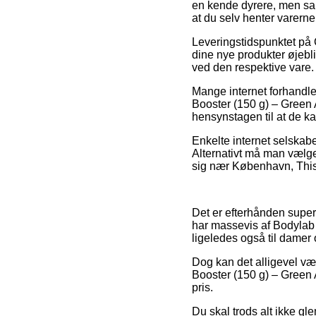
en kende dyrere, men samt
at du selv henter varern
Leveringstidspunktet på 
dine nye produkter øjebli
ved den respektive vare.
Mange internet forhandler
Booster (150 g) – Green A
hensynstagen til at de ka
Enkelte internet selskaber
Alternativt må man vælge
sig nær København, Thiste
Det er efterhånden super 
har massevis af Bodylab i
ligeledes også til damer
Dog kan det alligevel vær
Booster (150 g) – Green A
pris.
Du skal trods alt ikke gl