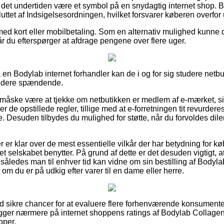
n det undertiden være et symbol på en snydagtig internet shop. B
uttet af Indsigelsesordningen, hvilket forsvarer køberen overfor
med kort eller mobilbetaling. Som en alternativ mulighed kunne 
år du efterspørger at afdrage pengene over flere uger.
å en Bodylab internet forhandler kan de i og for sig studere netbu
 videre spændende.
 måske være at tjekke om netbutikken er medlem af e-mærket, sid
 opstillede regler, tillige med at e-forretningen tit revurderes
 Desuden tilbydes du mulighed for støtte, når du forvoldes dil
øber er klar over de mest essentielle vilkår der har betydning for
t selskabet benytter. På grund af dette er det desuden vigtigt, 
, således man til enhver tid kan vidne om sin bestilling af Body
om du er på udkig efter varer til en dame eller herre.
ltid sikre chancer for at evaluere flere forhenværende konsument
 kigger nærmere på internet shoppens ratings af Bodylab Collage
pper.