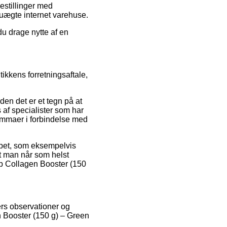
estillinger med
 uægte internet varehuse.
du drage nytte af en
tikkens forretningsaftale,
en det er et tegn på at
 af specialister som har
emmaer i forbindelse med
 købet, som eksempelvis
at man når som helst
lab Collagen Booster (150
ers observationer og
n Booster (150 g) – Green