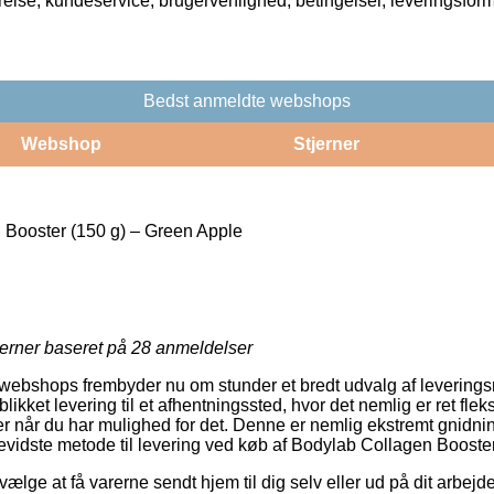
rrelse, kundeservice, brugervenlighed, betingelser, leveringsfor
Bedst anmeldte webshops
Webshop
Stjerner
Booster (150 g) – Green Apple
jerner baseret på
28
anmeldelser
ebshops frembyder nu om stunder et bredt udvalg af leverings
likket levering til et afhentningssted, hvor det nemlig er ret fleks
r når du har mulighed for det. Denne er nemlig ekstremt gnidnin
evidste metode til levering ved køb af Bodylab Collagen Booste
ge at få varerne sendt hjem til dig selv eller ud på dit arbejde