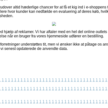
udover altid hæderlige chancer for at få et kig ind i e-shoppens 
dlere hvor kunder kan nedfælde en evaluering af deres køb, hvi
edsheden.
ed hjælp af reklamer. Vi har aftaler med en hel del online outlets
else når en bruger fra vores hjemmeside udfører en bestilling.
orretninger understøttes tit, men vi ønsker ikke at påtage os an
n vi senest opdaterede de anvendte data.
1
1
1
1
1
1
1
1
1
1
1
1
1
1
1
1
1
1
1
1
1
1
1
1
1
1
1
1
1
1
1
1
1
1
1
1
1
1
1
1
1
1
1
1
1
1
1
1
1
1
1
1
1
1
1
1
1
1
1
1
1
1
1
1
1
1
1
1
1
1
1
1
1
1
1
1
1
1
1
1
1
1
1
1
1
1
1
1
1
1
1
1
1
1
1
1
1
1
1
1
1
1
1
1
1