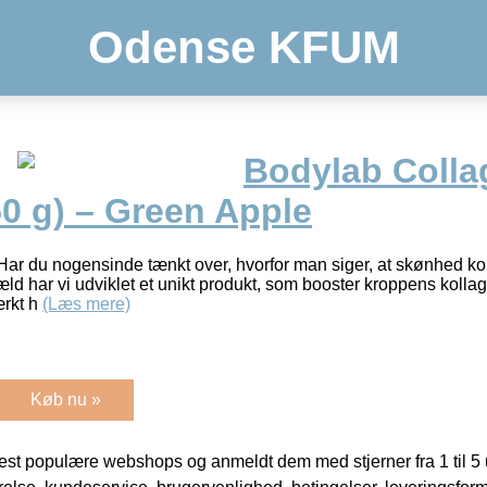
Odense KFUM
Bodylab Colla
0 g) – Green Apple
y!Har du nogensinde tænkt over, hvorfor man siger, at skønhed k
æld har vi udviklet et unikt produkt, som booster kroppens kollag
ærkt h
(Læs mere)
Køb nu »
t populære webshops og anmeldt dem med stjerner fra 1 til 5 ud