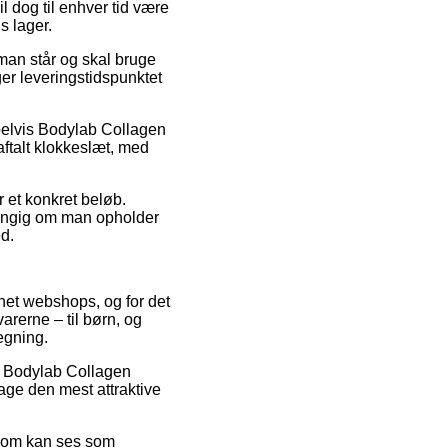
l dog til enhver tid være
s lager.
man står og skal bruge
ger leveringstidspunktet
mpelvis Bodylab Collagen
aftalt klokkeslæt, med
r et konkret beløb.
hængig om man opholder
ed.
rnet webshops, og for det
arerne – til børn, og
egning.
på Bodylab Collagen
tage den mest attraktive
s som kan ses som