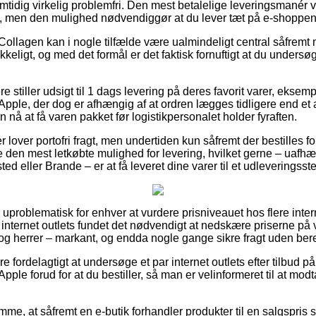
idig virkelig problemfri. Den mest betalelige leveringsmanér vi
e, men den mulighed nødvendiggør at du lever tæt på e-shoppen
Collagen kan i nogle tilfælde være ualmindeligt central såfremt 
kkeligt, og med det formål er det faktisk fornuftigt at du undersø
e stiller udsigt til 1 dags levering på deres favorit varer, ekse
pple, der dog er afhængig af at ordren lægges tidligere end et 
n nå at få varen pakket før logistikpersonalet holder fyraften.
 lover portofri fragt, men undertiden kun såfremt der bestilles fo
 den mest letkøbte mulighed for levering, hvilket gerne – uaf
d eller Brande – er at få leveret dine varer til et udleveringsst
uproblematisk for enhver at vurdere prisniveauet hos flere inte
nternet outlets fundet det nødvendigt at nedskære priserne på v
 og herrer – markant, og endda nogle gange sikre fragt uden ber
e fordelagtigt at undersøge et par internet outlets efter tilbud 
pple forud for at du bestiller, så man er velinformeret til at mod
emme, at såfremt en e-butik forhandler produkter til en salgspri