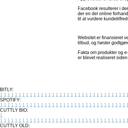
Facebook resulterer i der
der en del online forhan
til at vurdere kundetilfr
Websitet er finansieret v
tilbud, og høster godtgør
Fakta om produkter og e-f
er blevet realiseret side
BITLY:
1
1
1
1
1
1
1
1
1
1
1
1
1
1
1
1
1
1
1
1
1
1
1
1
1
1
1
1
1
1
1
1
1
1
SPOTIFY:
1
1
1
1
1
1
1
1
1
1
1
1
1
1
1
1
1
1
1
1
1
1
1
1
1
1
1
1
1
1
1
1
1
1
CUTTLY BIO:
1
1
1
1
1
1
1
1
1
1
1
1
1
1
1
1
1
1
1
1
1
1
1
1
1
1
1
1
1
1
1
1
1
1
1
CUTTLY OLD: