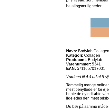
prisniveau, sortimentstø
betalingsmuligheder.
Navn:
Bodylab Collagen 
Kategori:
Collagen
Producent:
Bodylab
Varenummer:
5341
EAN:
5711657017031
Vurderet til
4.4
ud af 5 st
Temmelig mange online w
mest benyttede er for øjeb
hente de nyindkøbte vare
ligeledes den mest prisb
Du bør på samme måde væl