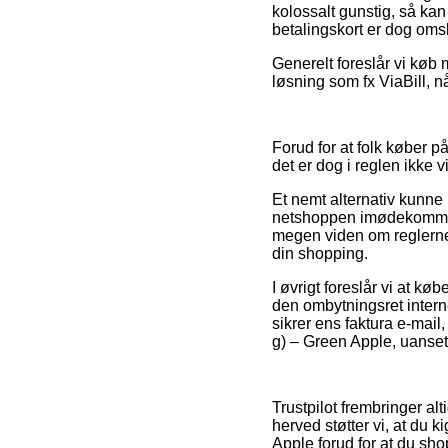
kolossalt gunstig, så ka
betalingskort er dog omsl
Generelt foreslår vi køb 
løsning som fx ViaBill, n
Forud for at folk køber p
det er dog i reglen ikke
Et nemt alternativ kunne
netshoppen imødekommer de
megen viden om reglerne.
din shopping.
I øvrigt foreslår vi at k
den ombytningsret interne
sikrer ens faktura e-mail
g) – Green Apple, uanset 
Trustpilot frembringer a
herved støtter vi, at du
Apple forud for at du sho