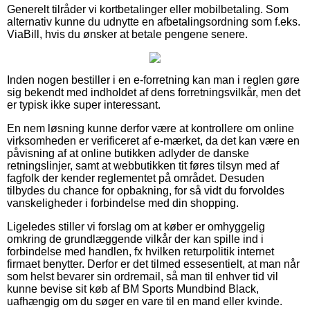
Generelt tilråder vi kortbetalinger eller mobilbetaling. Som
alternativ kunne du udnytte en afbetalingsordning som f.eks.
ViaBill, hvis du ønsker at betale pengene senere.
Inden nogen bestiller i en e-forretning kan man i reglen gøre
sig bekendt med indholdet af dens forretningsvilkår, men det
er typisk ikke super interessant.
En nem løsning kunne derfor være at kontrollere om online
virksomheden er verificeret af e-mærket, da det kan være en
påvisning af at online butikken adlyder de danske
retningslinjer, samt at webbutikken tit føres tilsyn med af
fagfolk der kender reglementet på området. Desuden
tilbydes du chance for opbakning, for så vidt du forvoldes
vanskeligheder i forbindelse med din shopping.
Ligeledes stiller vi forslag om at køber er omhyggelig
omkring de grundlæggende vilkår der kan spille ind i
forbindelse med handlen, fx hvilken returpolitik internet
firmaet benytter. Derfor er det tilmed essesentielt, at man når
som helst bevarer sin ordremail, så man til enhver tid vil
kunne bevise sit køb af BM Sports Mundbind Black,
uafhængig om du søger en vare til en mand eller kvinde.