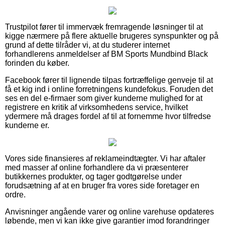
Trustpilot fører til immervæk fremragende løsninger til at
kigge nærmere på flere aktuelle brugeres synspunkter og på
grund af dette tilråder vi, at du studerer internet
forhandlerens anmeldelser af BM Sports Mundbind Black
forinden du køber.
Facebook fører til lignende tilpas fortræffelige genveje til at
få et kig ind i online forretningens kundefokus. Foruden det
ses en del e-firmaer som giver kunderne mulighed for at
registrere en kritik af virksomhedens service, hvilket
ydermere må drages fordel af til at fornemme hvor tilfredse
kunderne er.
Vores side finansieres af reklameindtægter. Vi har aftaler
med masser af online forhandlere da vi præsenterer
butikkernes produkter, og tager godtgørelse under
forudsætning af at en bruger fra vores side foretager en
ordre.
Anvisninger angående varer og online varehuse opdateres
løbende, men vi kan ikke give garantier imod forandringer