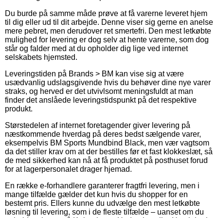
Du burde på samme måde prøve at få varerne leveret hjem
til dig eller ud til dit arbejde. Denne viser sig gerne en anelse
mere pebret, men derudover ret smertefri. Den mest letkøbte
mulighed for levering er dog selv at hente varerne, som dog
står og falder med at du opholder dig lige ved internet
selskabets hjemsted.
Leveringstiden på Brands > BM kan vise sig at være
usædvanlig udslagsgivende hvis du behøver dine nye varer
straks, og herved er det utvivlsomt meningsfuldt at man
finder det anslåede leveringstidspunkt på det respektive
produkt.
Størstedelen af internet foretagender giver levering på
næstkommende hverdag på deres bedst sælgende varer,
eksempelvis BM Sports Mundbind Black, men vær vagtsom
da det stiller krav om at der bestilles før et fast klokkeslæt, så
de med sikkerhed kan nå at få produktet på posthuset forud
for at lagerpersonalet drager hjemad.
En række e-forhandlere garanterer fragtfri levering, men i
mange tilfælde gælder det kun hvis du shopper for en
bestemt pris. Ellers kunne du udvælge den mest letkøbte
løsning til levering, som i de fleste tilfælde – uanset om du