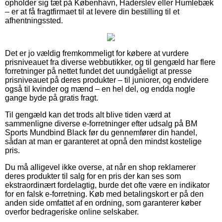
opholder sig tæt på København, Haderslev eller Humlebæk
– er at få fragtfirmaet til at levere din bestilling til et
afhentningssted.
Det er jo vældig fremkommeligt for købere at vurdere
prisniveauet fra diverse webbutikker, og til gengæld har flere
forretninger på nettet fundet det uundgåeligt at presse
prisniveauet på deres produkter – til juniorer, og endvidere
også til kvinder og mænd – en hel del, og endda nogle
gange byde på gratis fragt.
Til gengæld kan det trods alt blive tiden værd at
sammenligne diverse e-forretninger efter udsalg på BM
Sports Mundbind Black før du gennemfører din handel,
sådan at man er garanteret at opnå den mindst kostelige
pris.
Du må alligevel ikke overse, at når en shop reklamerer
deres produkter til salg for en pris der kan ses som
ekstraordinært fordelagtig, burde det ofte være en indikator
for en falsk e-forretning. Køb med betalingskort er på den
anden side omfattet af en ordning, som garanterer køber
overfor bedrageriske online selskaber.