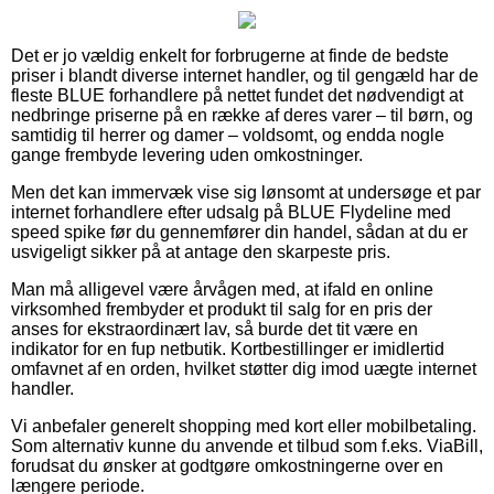
Det er jo vældig enkelt for forbrugerne at finde de bedste
priser i blandt diverse internet handler, og til gengæld har de
fleste BLUE forhandlere på nettet fundet det nødvendigt at
nedbringe priserne på en række af deres varer – til børn, og
samtidig til herrer og damer – voldsomt, og endda nogle
gange frembyde levering uden omkostninger.
Men det kan immervæk vise sig lønsomt at undersøge et par
internet forhandlere efter udsalg på BLUE Flydeline med
speed spike før du gennemfører din handel, sådan at du er
usvigeligt sikker på at antage den skarpeste pris.
Man må alligevel være årvågen med, at ifald en online
virksomhed frembyder et produkt til salg for en pris der
anses for ekstraordinært lav, så burde det tit være en
indikator for en fup netbutik. Kortbestillinger er imidlertid
omfavnet af en orden, hvilket støtter dig imod uægte internet
handler.
Vi anbefaler generelt shopping med kort eller mobilbetaling.
Som alternativ kunne du anvende et tilbud som f.eks. ViaBill,
forudsat du ønsker at godtgøre omkostningerne over en
længere periode.