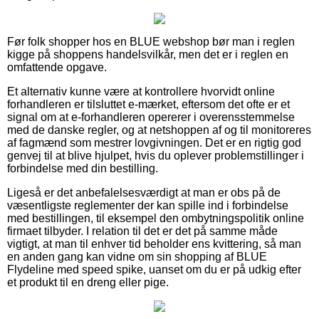
Før folk shopper hos en BLUE webshop bør man i reglen
kigge på shoppens handelsvilkår, men det er i reglen en
omfattende opgave.
Et alternativ kunne være at kontrollere hvorvidt online
forhandleren er tilsluttet e-mærket, eftersom det ofte er et
signal om at e-forhandleren opererer i overensstemmelse
med de danske regler, og at netshoppen af og til monitoreres
af fagmænd som mestrer lovgivningen. Det er en rigtig god
genvej til at blive hjulpet, hvis du oplever problemstillinger i
forbindelse med din bestilling.
Ligeså er det anbefalelsesværdigt at man er obs på de
væsentligste reglementer der kan spille ind i forbindelse
med bestillingen, til eksempel den ombytningspolitik online
firmaet tilbyder. I relation til det er det på samme måde
vigtigt, at man til enhver tid beholder ens kvittering, så man
en anden gang kan vidne om sin shopping af BLUE
Flydeline med speed spike, uanset om du er på udkig efter
et produkt til en dreng eller pige.