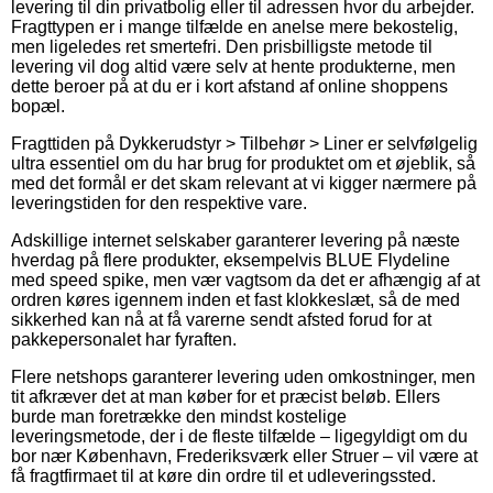
levering til din privatbolig eller til adressen hvor du arbejder.
Fragttypen er i mange tilfælde en anelse mere bekostelig,
men ligeledes ret smertefri. Den prisbilligste metode til
levering vil dog altid være selv at hente produkterne, men
dette beroer på at du er i kort afstand af online shoppens
bopæl.
Fragttiden på Dykkerudstyr > Tilbehør > Liner er selvfølgelig
ultra essentiel om du har brug for produktet om et øjeblik, så
med det formål er det skam relevant at vi kigger nærmere på
leveringstiden for den respektive vare.
Adskillige internet selskaber garanterer levering på næste
hverdag på flere produkter, eksempelvis BLUE Flydeline
med speed spike, men vær vagtsom da det er afhængig af at
ordren køres igennem inden et fast klokkeslæt, så de med
sikkerhed kan nå at få varerne sendt afsted forud for at
pakkepersonalet har fyraften.
Flere netshops garanterer levering uden omkostninger, men
tit afkræver det at man køber for et præcist beløb. Ellers
burde man foretrække den mindst kostelige
leveringsmetode, der i de fleste tilfælde – ligegyldigt om du
bor nær København, Frederiksværk eller Struer – vil være at
få fragtfirmaet til at køre din ordre til et udleveringssted.