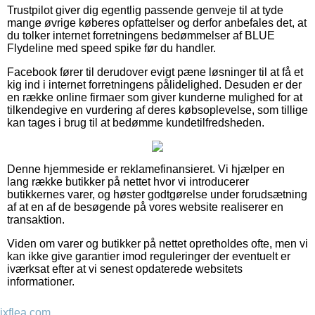
Trustpilot giver dig egentlig passende genveje til at tyde
mange øvrige køberes opfattelser og derfor anbefales det, at
du tolker internet forretningens bedømmelser af BLUE
Flydeline med speed spike før du handler.
Facebook fører til derudover evigt pæne løsninger til at få et
kig ind i internet forretningens pålidelighed. Desuden er der
en række online firmaer som giver kunderne mulighed for at
tilkendegive en vurdering af deres købsoplevelse, som tillige
kan tages i brug til at bedømme kundetilfredsheden.
Denne hjemmeside er reklamefinansieret. Vi hjælper en
lang række butikker på nettet hvor vi introducerer
butikkernes varer, og høster godtgørelse under forudsætning
af at en af de besøgende på vores website realiserer en
transaktion.
Viden om varer og butikker på nettet opretholdes ofte, men vi
kan ikke give garantier imod reguleringer der eventuelt er
iværksat efter at vi senest opdaterede websitets
informationer.
jxflea.com