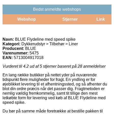
Bedst anmeldte webshops
Webshop
Stjerner
Link
Navn:
BLUE Flydeline med speed spike
Kategori:
Dykkerudstyr > Tilbehør > Liner
Producent:
BLUE
Varenummer:
5475
EAN:
5713004917018
Vurderet til
4.2
ud af 5 stjerner baseret på
28
anmeldelser
En lang række butikker på nettet yder på nuværende
tidspunkt flere muligheder for fragt. En yndling er for
øjeblikket levering til et afhentningssted, og så afhenter du
blot din ordre præcis når det passer dig. Fragtmetoden er
nemlig vældig fremkommelig, samt tit tillige den mest
letkøbte form for levering ved køb af BLUE Flydeline med
speed spike.
Du bør på samme måde foretrække at bestille pakken til