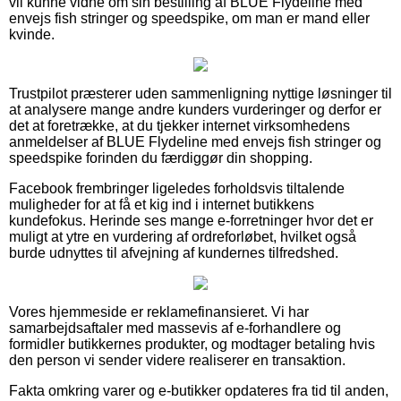
vil kunne vidne om sin bestilling af BLUE Flydeline med
envejs fish stringer og speedspike, om man er mand eller
kvinde.
Trustpilot præsterer uden sammenligning nyttige løsninger til
at analysere mange andre kunders vurderinger og derfor er
det at foretrække, at du tjekker internet virksomhedens
anmeldelser af BLUE Flydeline med envejs fish stringer og
speedspike forinden du færdiggør din shopping.
Facebook frembringer ligeledes forholdsvis tiltalende
muligheder for at få et kig ind i internet butikkens
kundefokus. Herinde ses mange e-forretninger hvor det er
muligt at ytre en vurdering af ordreforløbet, hvilket også
burde udnyttes til afvejning af kundernes tilfredshed.
Vores hjemmeside er reklamefinansieret. Vi har
samarbejdsaftaler med massevis af e-forhandlere og
formidler butikkernes produkter, og modtager betaling hvis
den person vi sender videre realiserer en transaktion.
Fakta omkring varer og e-butikker opdateres fra tid til anden,