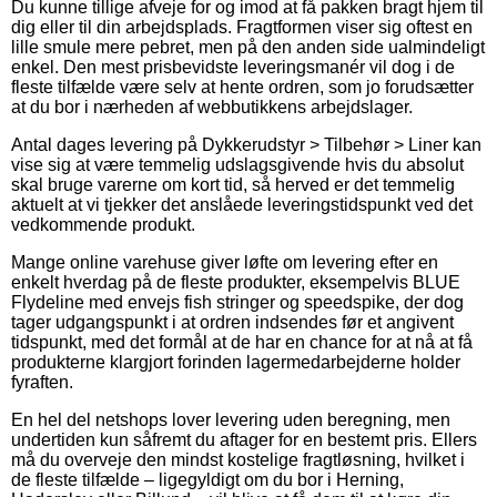
Du kunne tillige afveje for og imod at få pakken bragt hjem til
dig eller til din arbejdsplads. Fragtformen viser sig oftest en
lille smule mere pebret, men på den anden side ualmindeligt
enkel. Den mest prisbevidste leveringsmanér vil dog i de
fleste tilfælde være selv at hente ordren, som jo forudsætter
at du bor i nærheden af webbutikkens arbejdslager.
Antal dages levering på Dykkerudstyr > Tilbehør > Liner kan
vise sig at være temmelig udslagsgivende hvis du absolut
skal bruge varerne om kort tid, så herved er det temmelig
aktuelt at vi tjekker det anslåede leveringstidspunkt ved det
vedkommende produkt.
Mange online varehuse giver løfte om levering efter en
enkelt hverdag på de fleste produkter, eksempelvis BLUE
Flydeline med envejs fish stringer og speedspike, der dog
tager udgangspunkt i at ordren indsendes før et angivent
tidspunkt, med det formål at de har en chance for at nå at få
produkterne klargjort forinden lagermedarbejderne holder
fyraften.
En hel del netshops lover levering uden beregning, men
undertiden kun såfremt du aftager for en bestemt pris. Ellers
må du overveje den mindst kostelige fragtløsning, hvilket i
de fleste tilfælde – ligegyldigt om du bor i Herning,