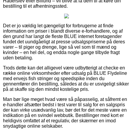
Haderslev eller Billund – vil blive at få dem til at køre din
bestilling til et afhentningssted.
Det er jo vældig let gængeligt for forbrugerne at finde
information om priser i blandt diverse e-forhandlere, og af
den grund har langt de fleste BLUE internet foretagender
fundet det uundgåeligt at presse udsalgspriserne på deres
varer – til piger og drenge, lige så vel som til mænd og
kvinder – en hel del, og endda nogle gange tilbyde fragt
uden betaling.
Trods dette kan det alligevel være udbytterigt at checke en
række online virksomheder efter udsalg på BLUE Flydeline
med envejs fish stringer og speedspike inden du
gennemfører din bestilling, således at du er usvigeligt sikker
på at skaffe sig den mindst kostelige pris.
Man bør lige meget hvad være så påpasselig, at såfremt en
e-handler afsætter bedst i test varer til salg for en salgspris
der kan virke usædvanlig lav, bør det for det meste være en
indikation på en svindel webbutik. Bestillinger med kort er
heldigvis omfattet af et regulativ, der skærmer en imod
snydagtige online selskaber.