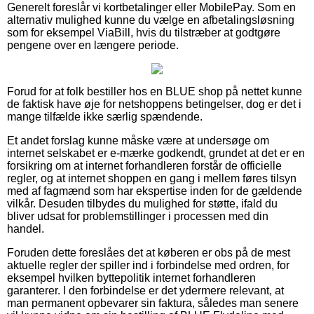
Generelt foreslår vi kortbetalinger eller MobilePay. Som en
alternativ mulighed kunne du vælge en afbetalingsløsning
som for eksempel ViaBill, hvis du tilstræber at godtgøre
pengene over en længere periode.
Forud for at folk bestiller hos en BLUE shop på nettet kunne
de faktisk have øje for netshoppens betingelser, dog er det i
mange tilfælde ikke særlig spændende.
Et andet forslag kunne måske være at undersøge om
internet selskabet er e-mærke godkendt, grundet at det er en
forsikring om at internet forhandleren forstår de officielle
regler, og at internet shoppen en gang i mellem føres tilsyn
med af fagmænd som har ekspertise inden for de gældende
vilkår. Desuden tilbydes du mulighed for støtte, ifald du
bliver udsat for problemstillinger i processen med din
handel.
Foruden dette foreslåes det at køberen er obs på de mest
aktuelle regler der spiller ind i forbindelse med ordren, for
eksempel hvilken byttepolitik internet forhandleren
garanterer. I den forbindelse er det ydermere relevant, at
man permanent opbevarer sin faktura, således man senere