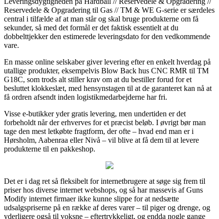
Leveringsdygtigheden på Hardball // Reservedele & Opgradering //
Reservedele & Opgradering til Gas // TM & WE G-serie er særdeles
central i tilfælde af at man står og skal bruge produkterne om få
sekunder, så med det formål er det faktisk essentielt at du
dobbelttjekker den estimerede leveringsdato for den vedkommende
vare.
En masse online selskaber giver levering efter en enkelt hverdag på
utallige produkter, eksempelvis Blow Back hus CNC RMR til TM
G18C, som trods alt stiller krav om at du bestiller forud for et
besluttet klokkeslæt, med hensynstagen til at de garanteret kan nå at
få ordren afsendt inden logistikmedarbejderne har fri.
Visse e-butikker yder gratis levering, men undertiden er det
forbeholdt når der erhverves for et præcist beløb. I øvrigt bør man
tage den mest letkøbte fragtform, der ofte – hvad end man er i
Hørsholm, Aabenraa eller Nivå – vil blive at få dem til at levere
produkterne til en pakkeshop.
Det er i dag ret så fleksibelt for internetbrugere at søge sig frem til
priser hos diverse internet webshops, og så har massevis af Guns
Modify internet firmaer ikke kunne slippe for at nedsætte
udsalgspriserne på en række af deres varer – til piger og drenge, og
yderligere også til voksne – eftertrykkeligt, og endda nogle gange