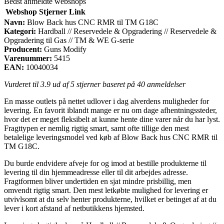
Bedst anmeldte webshops
Webshop
Stjerner
Link
Navn:
Blow Back hus CNC RMR til TM G18C
Kategori:
Hardball // Reservedele & Opgradering // Reservedele &
Opgradering til Gas // TM & WE G-serie
Producent:
Guns Modify
Varenummer:
5415
EAN:
10040034
Vurderet til
3.9
ud af 5 stjerner baseret på
40
anmeldelser
En masse outlets på nettet udlover i dag alverdens muligheder for
levering. En favorit iblandt mange er nu om dage afhentningssteder,
hvor det er meget fleksibelt at kunne hente dine varer når du har lyst.
Fragttypen er nemlig rigtig smart, samt ofte tillige den mest
betalelige leveringsmodel ved køb af Blow Back hus CNC RMR til
TM G18C.
Du burde endvidere afveje for og imod at bestille produkterne til
levering til din hjemmeadresse eller til dit arbejdes adresse.
Fragtformen bliver undertiden en sjat mindre prisbillig, men
omvendt rigtig smart. Den mest letkøbte mulighed for levering er
utvivlsomt at du selv henter produkterne, hvilket er betinget af at du
lever i kort afstand af netbutikkens hjemsted.