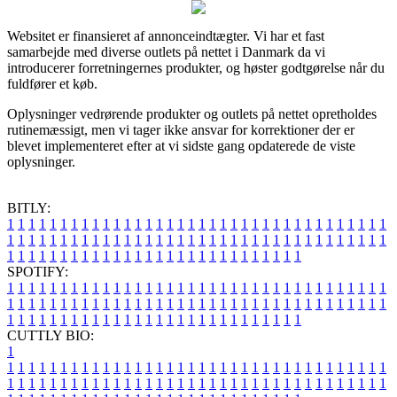
Websitet er finansieret af annonceindtægter. Vi har et fast
samarbejde med diverse outlets på nettet i Danmark da vi
introducerer forretningernes produkter, og høster godtgørelse når du
fuldfører et køb.
Oplysninger vedrørende produkter og outlets på nettet opretholdes
rutinemæssigt, men vi tager ikke ansvar for korrektioner der er
blevet implementeret efter at vi sidste gang opdaterede de viste
oplysninger.
BITLY:
1
1
1
1
1
1
1
1
1
1
1
1
1
1
1
1
1
1
1
1
1
1
1
1
1
1
1
1
1
1
1
1
1
1
1
1
1
1
1
1
1
1
1
1
1
1
1
1
1
1
1
1
1
1
1
1
1
1
1
1
1
1
1
1
1
1
1
1
1
1
1
1
1
1
1
1
1
1
1
1
1
1
1
1
1
1
1
1
1
1
1
1
1
1
1
1
1
1
1
1
SPOTIFY:
1
1
1
1
1
1
1
1
1
1
1
1
1
1
1
1
1
1
1
1
1
1
1
1
1
1
1
1
1
1
1
1
1
1
1
1
1
1
1
1
1
1
1
1
1
1
1
1
1
1
1
1
1
1
1
1
1
1
1
1
1
1
1
1
1
1
1
1
1
1
1
1
1
1
1
1
1
1
1
1
1
1
1
1
1
1
1
1
1
1
1
1
1
1
1
1
1
1
1
1
CUTTLY BIO:
1
1
1
1
1
1
1
1
1
1
1
1
1
1
1
1
1
1
1
1
1
1
1
1
1
1
1
1
1
1
1
1
1
1
1
1
1
1
1
1
1
1
1
1
1
1
1
1
1
1
1
1
1
1
1
1
1
1
1
1
1
1
1
1
1
1
1
1
1
1
1
1
1