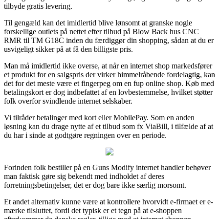
tilbyde gratis levering.
Til gengæld kan det imidlertid blive lønsomt at granske nogle
forskellige outlets på nettet efter tilbud på Blow Back hus CNC
RMR til TM G18C inden du færdiggør din shopping, sådan at du er
usvigeligt sikker på at få den billigste pris.
Man må imidlertid ikke overse, at når en internet shop markedsfører
et produkt for en salgspris der virker himmelråbende fordelagtig, kan
det for det meste være et fingerpeg om en fup online shop. Køb med
betalingskort er dog indbefattet af en lovbestemmelse, hvilket støtter
folk overfor svindlende internet selskaber.
Vi tilråder betalinger med kort eller MobilePay. Som en anden
løsning kan du drage nytte af et tilbud som fx ViaBill, i tilfælde af at
du har i sinde at godtgøre regningen over en periode.
Forinden folk bestiller på en Guns Modify internet handler behøver
man faktisk gøre sig bekendt med indholdet af deres
forretningsbetingelser, det er dog bare ikke særlig morsomt.
Et andet alternativ kunne være at kontrollere hvorvidt e-firmaet er e-
mærke tilsluttet, fordi det typisk er et tegn på at e-shoppen