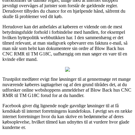
efterkommer de danske regler, tillige med at internet shoppen
jævnligt overvåges af jurister som forstår de gældende regler.
Derudover tilbydes du chance for en hjælpende hånd, såfremt du
skulle få problemer ved dit køb.
Herudover kan det anbefales at køberen er vidende om de mest
betydningsfulde forhold i forbindelse med handlen, for eksempel
hvilken byttepolitik webbutikken har. I den sammenhæng er det
tilmed relevant, at man stadigvæk opbevarer ens faktura e-mail, så
man når som helst kan dokumentere sin ordre af Blow Back hus
CNC RMR til TM G18C, uafhængig om man søger en vare til en
kvinde eller mand.
Trustpilot medfører evigt fine løsninger til at gennemsøge ret mange
nuværende køberes iagttagelser og af den grund tilrådes det, at du
udforsker online webshoppens anmeldelser af Blow Back hus CNC
RMR til TM G18C forud for at du handler.
Facebook giver dig lignende nogle gavnlige løsninger til at få
kendskab til internet forretningens kundefokus. I øvrigt ses en række
internet forretninger hvor du kan skrive en bedømmelse af deres
købsoplevelse, hvilket tilmed kan udnyttes til at vurdere hvor glade
kunderne er.