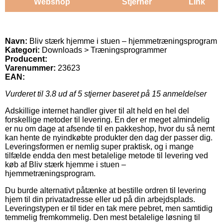
Webshop
Stjerner
Link
Navn:
Bliv stærk hjemme i stuen – hjemmetræningsprogram
Kategori:
Downloads > Træningsprogrammer
Producent:
Varenummer:
23623
EAN:
Vurderet til
3.8
ud af 5 stjerner baseret på
15
anmeldelser
Adskillige internet handler giver til alt held en hel del
forskellige metoder til levering. En der er meget almindelig
er nu om dage at afsende til en pakkeshop, hvor du så nemt
kan hente de nyindkøbte produkter den dag der passer dig.
Leveringsformen er nemlig super praktisk, og i mange
tilfælde endda den mest betalelige metode til levering ved
køb af Bliv stærk hjemme i stuen –
hjemmetræningsprogram.
Du burde alternativt påtænke at bestille ordren til levering
hjem til din privatadresse eller ud på din arbejdsplads.
Leveringstypen er til tider en tak mere pebret, men samtidig
temmelig fremkommelig. Den mest betalelige løsning til