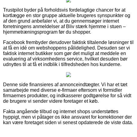
Trustpilot byder på forholdsvis fordelagtige chancer for at
kortlægge en stor gruppe aktuelle brugeres synspunkter og
af den grund anbefaler vi, at du gennemsøger internet
forretningens anmeldelser af Bliv stærk hjemme i stuen –
hjemmetræningsprogram før du shopper.
Facebook frembyder derudover faktisk tiltalende løsninger til
at få en idé om webshoppens pålidelighed. Desuden ser vi
faktisk internet butikker som gør det muligt at meddele en
evaluering af virksomhedens service, hvilket desuden bør
udnyttes til at få et indblik i tilfredsheden hos kunderne.
Denne side finansieres af annonceindtægter. Vi har et tæt
samarbejde med diverse e-firmaer eftersom vi formidler
firmaernes produkter, og indkasserer godtgørelse for så vidt
de brugere vi sender videre foretager et køb.
Fakta angående tilbud og internet shops understøttes
hyppigt, men vi påtager os ikke ansvaret for korrektioner der
kan være foretaget siden vi senest opdaterede de viste data.