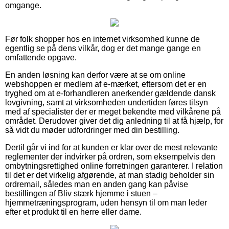
omgange.
Før folk shopper hos en internet virksomhed kunne de
egentlig se på dens vilkår, dog er det mange gange en
omfattende opgave.
En anden løsning kan derfor være at se om online
webshoppen er medlem af e-mærket, eftersom det er en
tryghed om at e-forhandleren anerkender gældende dansk
lovgivning, samt at virksomheden undertiden føres tilsyn
med af specialister der er meget bekendte med vilkårene på
området. Derudover giver det dig anledning til at få hjælp, for
så vidt du møder udfordringer med din bestilling.
Dertil går vi ind for at kunden er klar over de mest relevante
reglementer der indvirker på ordren, som eksempelvis den
ombytningsrettighed online forretningen garanterer. I relation
til det er det virkelig afgørende, at man stadig beholder sin
ordremail, således man en anden gang kan påvise
bestillingen af Bliv stærk hjemme i stuen –
hjemmetræningsprogram, uden hensyn til om man leder
efter et produkt til en herre eller dame.