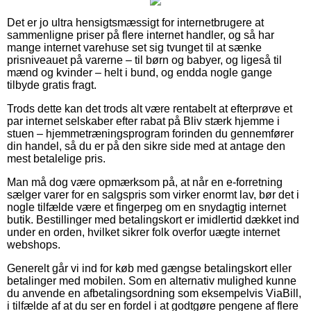
Det er jo ultra hensigtsmæssigt for internetbrugere at
sammenligne priser på flere internet handler, og så har
mange internet varehuse set sig tvunget til at sænke
prisniveauet på varerne – til børn og babyer, og ligeså til
mænd og kvinder – helt i bund, og endda nogle gange
tilbyde gratis fragt.
Trods dette kan det trods alt være rentabelt at efterprøve et
par internet selskaber efter rabat på Bliv stærk hjemme i
stuen – hjemmetræningsprogram forinden du gennemfører
din handel, så du er på den sikre side med at antage den
mest betalelige pris.
Man må dog være opmærksom på, at når en e-forretning
sælger varer for en salgspris som virker enormt lav, bør det i
nogle tilfælde være et fingerpeg om en snydagtig internet
butik. Bestillinger med betalingskort er imidlertid dækket ind
under en orden, hvilket sikrer folk overfor uægte internet
webshops.
Generelt går vi ind for køb med gængse betalingskort eller
betalinger med mobilen. Som en alternativ mulighed kunne
du anvende en afbetalingsordning som eksempelvis ViaBill,
i tilfælde af at du ser en fordel i at godtgøre pengene af flere