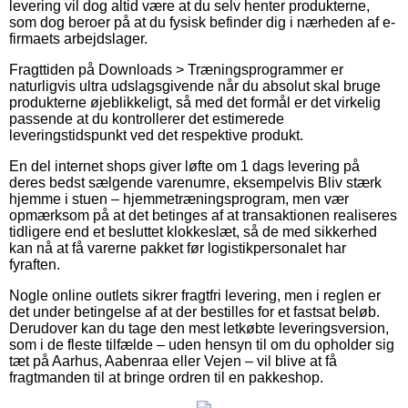
levering vil dog altid være at du selv henter produkterne,
som dog beroer på at du fysisk befinder dig i nærheden af e-
firmaets arbejdslager.
Fragttiden på Downloads > Træningsprogrammer er
naturligvis ultra udslagsgivende når du absolut skal bruge
produkterne øjeblikkeligt, så med det formål er det virkelig
passende at du kontrollerer det estimerede
leveringstidspunkt ved det respektive produkt.
En del internet shops giver løfte om 1 dags levering på
deres bedst sælgende varenumre, eksempelvis Bliv stærk
hjemme i stuen – hjemmetræningsprogram, men vær
opmærksom på at det betinges af at transaktionen realiseres
tidligere end et besluttet klokkeslæt, så de med sikkerhed
kan nå at få varerne pakket før logistikpersonalet har
fyraften.
Nogle online outlets sikrer fragtfri levering, men i reglen er
det under betingelse af at der bestilles for et fastsat beløb.
Derudover kan du tage den mest letkøbte leveringsversion,
som i de fleste tilfælde – uden hensyn til om du opholder sig
tæt på Aarhus, Aabenraa eller Vejen – vil blive at få
fragtmanden til at bringe ordren til en pakkeshop.