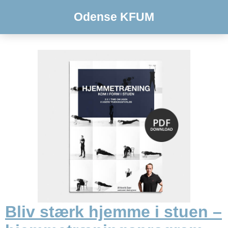
Odense KFUM
Bliv stærk hjemme i stuen –