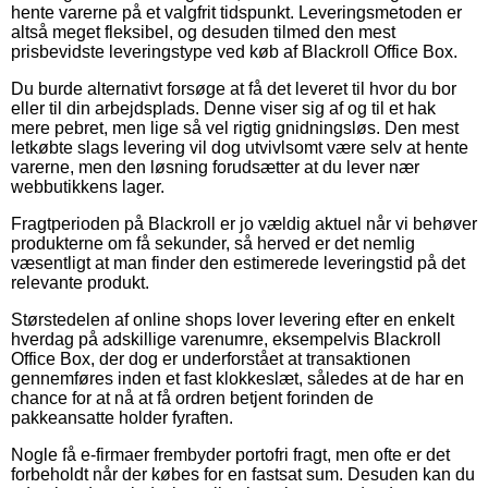
hente varerne på et valgfrit tidspunkt. Leveringsmetoden er
altså meget fleksibel, og desuden tilmed den mest
prisbevidste leveringstype ved køb af Blackroll Office Box.
Du burde alternativt forsøge at få det leveret til hvor du bor
eller til din arbejdsplads. Denne viser sig af og til et hak
mere pebret, men lige så vel rigtig gnidningsløs. Den mest
letkøbte slags levering vil dog utvivlsomt være selv at hente
varerne, men den løsning forudsætter at du lever nær
webbutikkens lager.
Fragtperioden på Blackroll er jo vældig aktuel når vi behøver
produkterne om få sekunder, så herved er det nemlig
væsentligt at man finder den estimerede leveringstid på det
relevante produkt.
Størstedelen af online shops lover levering efter en enkelt
hverdag på adskillige varenumre, eksempelvis Blackroll
Office Box, der dog er underforstået at transaktionen
gennemføres inden et fast klokkeslæt, således at de har en
chance for at nå at få ordren betjent forinden de
pakkeansatte holder fyraften.
Nogle få e-firmaer frembyder portofri fragt, men ofte er det
forbeholdt når der købes for en fastsat sum. Desuden kan du