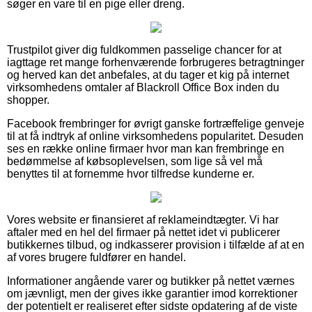
søger en vare til en pige eller dreng.
Trustpilot giver dig fuldkommen passelige chancer for at
iagttage ret mange forhenværende forbrugeres betragtninger
og herved kan det anbefales, at du tager et kig på internet
virksomhedens omtaler af Blackroll Office Box inden du
shopper.
Facebook frembringer for øvrigt ganske fortræffelige genveje
til at få indtryk af online virksomhedens popularitet. Desuden
ses en række online firmaer hvor man kan frembringe en
bedømmelse af købsoplevelsen, som lige så vel må
benyttes til at fornemme hvor tilfredse kunderne er.
Vores website er finansieret af reklameindtægter. Vi har
aftaler med en hel del firmaer på nettet idet vi publicerer
butikkernes tilbud, og indkasserer provision i tilfælde af at en
af vores brugere fuldfører en handel.
Informationer angående varer og butikker på nettet værnes
om jævnligt, men der gives ikke garantier imod korrektioner
der potentielt er realiseret efter sidste opdatering af de viste