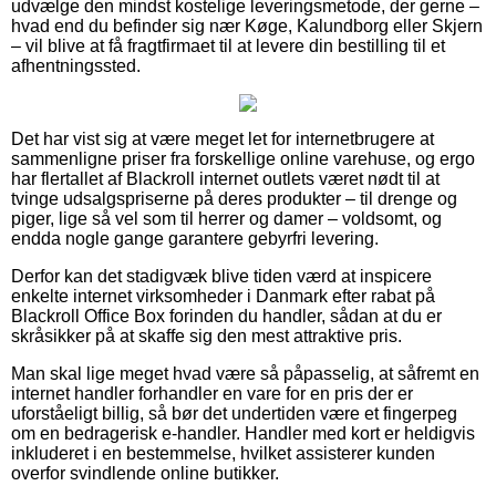
udvælge den mindst kostelige leveringsmetode, der gerne –
hvad end du befinder sig nær Køge, Kalundborg eller Skjern
– vil blive at få fragtfirmaet til at levere din bestilling til et
afhentningssted.
Det har vist sig at være meget let for internetbrugere at
sammenligne priser fra forskellige online varehuse, og ergo
har flertallet af Blackroll internet outlets været nødt til at
tvinge udsalgspriserne på deres produkter – til drenge og
piger, lige så vel som til herrer og damer – voldsomt, og
endda nogle gange garantere gebyrfri levering.
Derfor kan det stadigvæk blive tiden værd at inspicere
enkelte internet virksomheder i Danmark efter rabat på
Blackroll Office Box forinden du handler, sådan at du er
skråsikker på at skaffe sig den mest attraktive pris.
Man skal lige meget hvad være så påpasselig, at såfremt en
internet handler forhandler en vare for en pris der er
uforståeligt billig, så bør det undertiden være et fingerpeg
om en bedragerisk e-handler. Handler med kort er heldigvis
inkluderet i en bestemmelse, hvilket assisterer kunden
overfor svindlende online butikker.