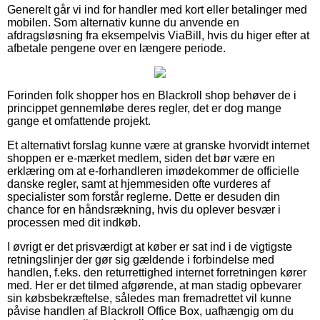
Generelt går vi ind for handler med kort eller betalinger med
mobilen. Som alternativ kunne du anvende en
afdragsløsning fra eksempelvis ViaBill, hvis du higer efter at
afbetale pengene over en længere periode.
Forinden folk shopper hos en Blackroll shop behøver de i
princippet gennemløbe deres regler, det er dog mange
gange et omfattende projekt.
Et alternativt forslag kunne være at granske hvorvidt internet
shoppen er e-mærket medlem, siden det bør være en
erklæring om at e-forhandleren imødekommer de officielle
danske regler, samt at hjemmesiden ofte vurderes af
specialister som forstår reglerne. Dette er desuden din
chance for en håndsrækning, hvis du oplever besvær i
processen med dit indkøb.
I øvrigt er det prisværdigt at køber er sat ind i de vigtigste
retningslinjer der gør sig gældende i forbindelse med
handlen, f.eks. den returrettighed internet forretningen kører
med. Her er det tilmed afgørende, at man stadig opbevarer
sin købsbekræftelse, således man fremadrettet vil kunne
påvise handlen af Blackroll Office Box, uafhængig om du