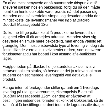
En af de mest benyttede er på nuværende tidspunkt at få
afleveret pakken hos en pakkeshop, fordi du på den måde
nemt kan hente de købte varer præcis når det passer dig.
Metoden er altså særdeles simpel, og desuden endda den
mindst kostelige leveringsmanér ved køb af Blackroll
DuoBall Massagebold 12cm.
Du kunne tillige påtænke at få produkterne leveret til din
lejlighed eller til dit arbejdes adresse. Metoden viser sig
desværre en smule mere bekostelig, men endda vældig let
gængelig. Den mest prisbevidste type af levering vil dog i de
fleste tilfælde være at du selv henter ordren, som desværre
forudsætter at du har bopæl i kort afstand af e-butikkens
lager.
Fragtperioden på Blackroll er jo særdeles aktuel hvis vi
behøver pakken straks, så herved er det jo relevant at man
studerer den estimerede leveringstid ved det aktuelle
produkt.
Mange internet foretagender stiller garanti om 1 hverdags
levering på utallige varenumre, eksempelvis Blackroll
DuoBall Massagebold 12cm, der dog er påkrævet at
bestillingen indsendes forinden et konkret klokkeslæt, så de
kan nå at få bestillingen ordnet inden de lageransatte drager