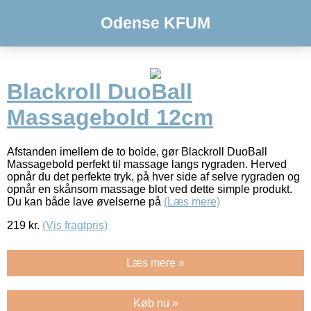
Odense KFUM
Blackroll DuoBall
Massagebold 12cm
Afstanden imellem de to bolde, gør Blackroll DuoBall
Massagebold perfekt til massage langs rygraden. Herved
opnår du det perfekte tryk, på hver side af selve rygraden og
opnår en skånsom massage blot ved dette simple produkt.
Du kan både lave øvelserne på
(Læs mere)
219
kr.
(Vis fragtpris)
Læs mere »
Køb nu »