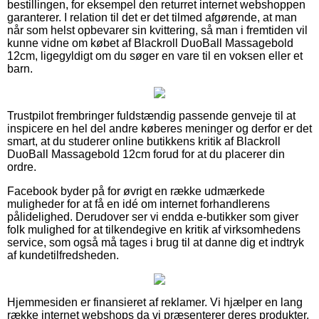
bestillingen, for eksempel den returret internet webshoppen
garanterer. I relation til det er det tilmed afgørende, at man
når som helst opbevarer sin kvittering, så man i fremtiden vil
kunne vidne om købet af Blackroll DuoBall Massagebold
12cm, ligegyldigt om du søger en vare til en voksen eller et
barn.
Trustpilot frembringer fuldstændig passende genveje til at
inspicere en hel del andre køberes meninger og derfor er det
smart, at du studerer online butikkens kritik af Blackroll
DuoBall Massagebold 12cm forud for at du placerer din
ordre.
Facebook byder på for øvrigt en række udmærkede
muligheder for at få en idé om internet forhandlerens
pålidelighed. Derudover ser vi endda e-butikker som giver
folk mulighed for at tilkendegive en kritik af virksomhedens
service, som også må tages i brug til at danne dig et indtryk
af kundetilfredsheden.
Hjemmesiden er finansieret af reklamer. Vi hjælper en lang
række internet webshops da vi præsenterer deres produkter,