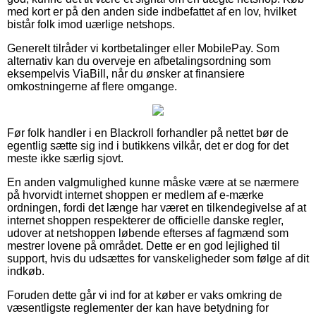
med kort er på den anden side indbefattet af en lov, hvilket
bistår folk imod uærlige netshops.
Generelt tilråder vi kortbetalinger eller MobilePay. Som
alternativ kan du overveje en afbetalingsordning som
eksempelvis ViaBill, når du ønsker at finansiere
omkostningerne af flere omgange.
Før folk handler i en Blackroll forhandler på nettet bør de
egentlig sætte sig ind i butikkens vilkår, det er dog for det
meste ikke særlig sjovt.
En anden valgmulighed kunne måske være at se nærmere
på hvorvidt internet shoppen er medlem af e-mærke
ordningen, fordi det længe har været en tilkendegivelse af at
internet shoppen respekterer de officielle danske regler,
udover at netshoppen løbende efterses af fagmænd som
mestrer lovene på området. Dette er en god lejlighed til
support, hvis du udsættes for vanskeligheder som følge af dit
indkøb.
Foruden dette går vi ind for at køber er vaks omkring de
væsentligste reglementer der kan have betydning for