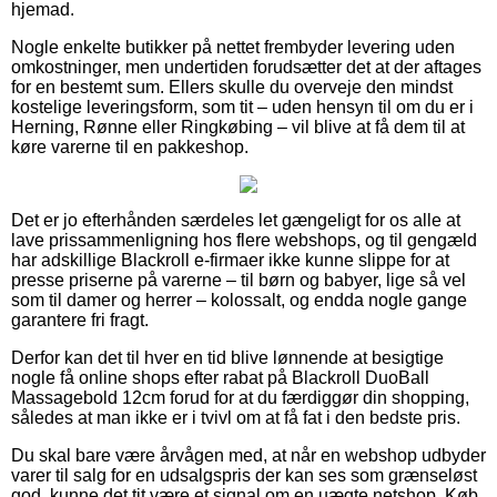
hjemad.
Nogle enkelte butikker på nettet frembyder levering uden
omkostninger, men undertiden forudsætter det at der aftages
for en bestemt sum. Ellers skulle du overveje den mindst
kostelige leveringsform, som tit – uden hensyn til om du er i
Herning, Rønne eller Ringkøbing – vil blive at få dem til at
køre varerne til en pakkeshop.
Det er jo efterhånden særdeles let gængeligt for os alle at
lave prissammenligning hos flere webshops, og til gengæld
har adskillige Blackroll e-firmaer ikke kunne slippe for at
presse priserne på varerne – til børn og babyer, lige så vel
som til damer og herrer – kolossalt, og endda nogle gange
garantere fri fragt.
Derfor kan det til hver en tid blive lønnende at besigtige
nogle få online shops efter rabat på Blackroll DuoBall
Massagebold 12cm forud for at du færdiggør din shopping,
således at man ikke er i tvivl om at få fat i den bedste pris.
Du skal bare være årvågen med, at når en webshop udbyder
varer til salg for en udsalgspris der kan ses som grænseløst
god, kunne det tit være et signal om en uægte netshop. Køb