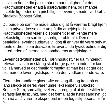
selv kan hente din pakke når du har mulighed for det.
Fragtmuligheden er altså usædvanlig nem, og i mange
tilfælde ligeledes den prisbilligste leveringsmodel ved køb af
Blackroll Booster Slim.
Du burde på samme måde udse dig at få varerne bragt hjem
til din privatadresse eller ud på din arbejdsplads.
Fragtmuligheden viser sig somme tider en kende mere
bekostelig, men samtidig særligt problemfri. Den mest
betalelige leveringsudgave vil dog til enhver tid være selv at
hente ordren, som desværre kræver at du fysisk befinder dig
i nærheden af internet virksomhedens arbejdslager.
Leveringsdygtigheden på Træningsudstyr er ualmindeligt
relevant hvis man står og skal bruge pakken inden for kort
tid, så herved er det rimelig fornuftigt at man besigtiger det
estimerede leveringstidspunkt på den vedkommende vare.
Flere e-forhandlere giver løfte om dag-til-dag fragt på en
lang række af deres varenumre, eksempelvis Blackroll
Booster Slim, som alligevel er afhængig af at du bestiller før
et fastslået tidspunkt, med det formål at de højst sandsynligt
kan nå at få varerne ekspederet inden logistikpersonalet får
fri.