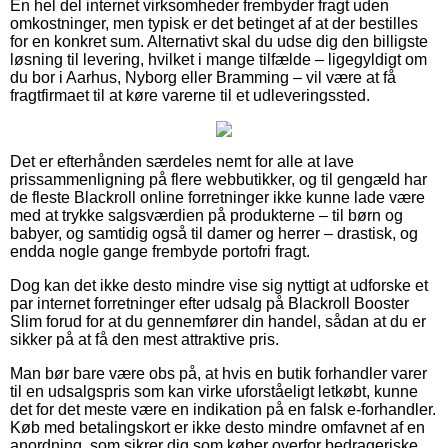
En hel del internet virksomheder frembyder fragt uden
omkostninger, men typisk er det betinget af at der bestilles
for en konkret sum. Alternativt skal du udse dig den billigste
løsning til levering, hvilket i mange tilfælde – ligegyldigt om
du bor i Aarhus, Nyborg eller Bramming – vil være at få
fragtfirmaet til at køre varerne til et udleveringssted.
Det er efterhånden særdeles nemt for alle at lave
prissammenligning på flere webbutikker, og til gengæld har
de fleste Blackroll online forretninger ikke kunne lade være
med at trykke salgsværdien på produkterne – til børn og
babyer, og samtidig også til damer og herrer – drastisk, og
endda nogle gange frembyde portofri fragt.
Dog kan det ikke desto mindre vise sig nyttigt at udforske et
par internet forretninger efter udsalg på Blackroll Booster
Slim forud for at du gennemfører din handel, sådan at du er
sikker på at få den mest attraktive pris.
Man bør bare være obs på, at hvis en butik forhandler varer
til en udsalgspris som kan virke uforståeligt letkøbt, kunne
det for det meste være en indikation på en falsk e-forhandler.
Køb med betalingskort er ikke desto mindre omfavnet af en
anordning, som sikrer dig som køber overfor bedrageriske