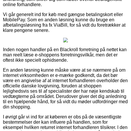
online forhandlere.
Vi går generelt ind for køb med gængse betalingskort eller
MobilePay. Som en anden løsning kunne du bruge en
afbetalingsløsning fra fx ViaBill, for så vidt du foretrækker at
klare pengene senere.
Inden nogen handler på en Blackroll forretning på nettet kan
man reelt læse e-shoppens forretningsvilkår, men det er
oftest ikke specielt ophidsende.
En anden løsning kunne måske være at se nærmere på om
internet virksomheden er e-mærke godkendt, da det bør
være en angivelse af at internet forhandleren overholder den
officielle danske lovgivning, foruden at shoppen
lejlighedsvis ses til af specialister der har nøje kendskab til
vedtægterne på området. Derudover giver det dig anledning
til en hjælpende hånd, for så vidt du møder udfordringer med
din shopping.
I øvrigt går vi ind for at køberen er obs på de væsentligste
bestemmelser der kan influere på handlen, som for
eksempel hvilken returret internet forhandleren tilsikrer. I den