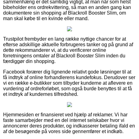
sammenhæng er det samtidig vigtigt, at man når som helst
bibeholder ens ordrekvittering, så man en anden gang kan
dokumentere sin shopping af Blackroll Booster Slim, om
man skal købe til en kvinde eller mand.
Trustpilot frembyder en lang række nyttige chancer for at
efterse adskillige aktuelle forbrugeres tanker og på grund af
dette rekommanderer vi, at du verificerer online
forretningens omtaler af Blackroll Booster Slim inden du
færdiggør din shopping.
Facebook forærer dig lignende relativt gode løsninger til at
få indtryk af online forhandlerens kundefokus. Derudover ser
vi en række e-butikker som tilbyder kunderne at aflevere en
vurdering af ordreforløbet, som også burde benyttes til at få
et indtryk af kundernes tilfredshed.
Hjemmesiden er finansieret ved hjælp af reklamer. Vi har
faste samarbejder med en del internet selskaber hvor vi
annoncerer deres produkter, og indkasserer betaling ifald en
af de besøgende på vores side gennemfører et indkøb.