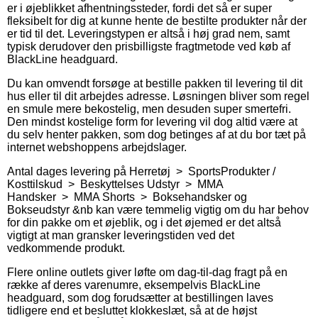
er i øjeblikket afhentningssteder, fordi det så er super
fleksibelt for dig at kunne hente de bestilte produkter når der
er tid til det. Leveringstypen er altså i høj grad nem, samt
typisk derudover den prisbilligste fragtmetode ved køb af
BlackLine headguard.
Du kan omvendt forsøge at bestille pakken til levering til dit
hus eller til dit arbejdes adresse. Løsningen bliver som regel
en smule mere bekostelig, men desuden super smertefri.
Den mindst kostelige form for levering vil dog altid være at
du selv henter pakken, som dog betinges af at du bor tæt på
internet webshoppens arbejdslager.
Antal dages levering på Herretøj > SportsProdukter /
Kosttilskud > Beskyttelses Udstyr > MMA
Handsker > MMA Shorts > Boksehandsker og
Bokseudstyr &nb kan være temmelig vigtig om du har behov
for din pakke om et øjeblik, og i det øjemed er det altså
vigtigt at man gransker leveringstiden ved det
vedkommende produkt.
Flere online outlets giver løfte om dag-til-dag fragt på en
række af deres varenumre, eksempelvis BlackLine
headguard, som dog forudsætter at bestillingen laves
tidligere end et besluttet klokkeslæt, så at de højst