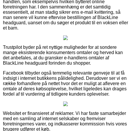
handlen, som eksempelvis hvilken bytteret online
forretningen har. I den sammenhæng er det samtidig
essesentielt, at man stadig sikrer ens e-mail kvittering, så
man senere vil kunne eftervise bestillingen af BlackLine
headguard, uanset om du søger et produkt til en voksen eller
et barn.
Trustpilot byder på ret nyttige muligheder for at sondere
mange eksisterende konsumenters omtaler og herved kan
det anbefales, at du gransker e-handlens omtaler af
BlackLine headguard forinden du shopper.
Facebook tilbyder også temmelig relevante genveje til at få
indsigt i internet butikkens pålidelighed. Derudover ser vi en
række forhandlere på nettet hvor det er muligt at aflevere en
omtale af deres købsoplevelse, hvilket ligeledes kan drages
fordel af til vurdering af tidligere kunders oplevelser.
Websitet er finansieret af reklamer. Vi har faste samarbejder
med en samling af internet selskaber og fremviser
forretningernes varer, og indkasserer kommission hvis vores
brugere udfører et køb.