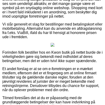
ses som uendeligt attraktiv, er det mange gange være et
symbol på en snydagtig online webshop. Shopping med kort
er i hvert fald inkluderet i en anordning, som beskytter dig
imod uoprigtige forretninger på nettet.
Vi slår generelt et slag for bestillinger med betalingskort eller
mobilbetaling. Alternativt kan du anvende en afdragsløsning
fra f.eks. ViaBill, ifald du har til hensigt at honorere prisen
ude i fremtiden.
Forinden folk bestiller hos en Kwon butik på nettet burde de i
virkeligheden gøre sig bekendt med indholdet af deres
betingelser, men det er uden tvivl ikke super spændende.
Et andet forslag er at se om e-forretningen er e-mærket
medlem, eftersom det er et fingerpeg om at online firmaet
tilslutter sig de gældende danske regler, foruden at den
jævnligt revideres af jurister der er meget bekendte med
retningslinjerne. Derudover tilbydes du chance for support,
når du oplever problemer med din ordre.
Tilmed foreslåes det at du er påpasselig med de
grundlæggende betingelser der kan have indvirkning på