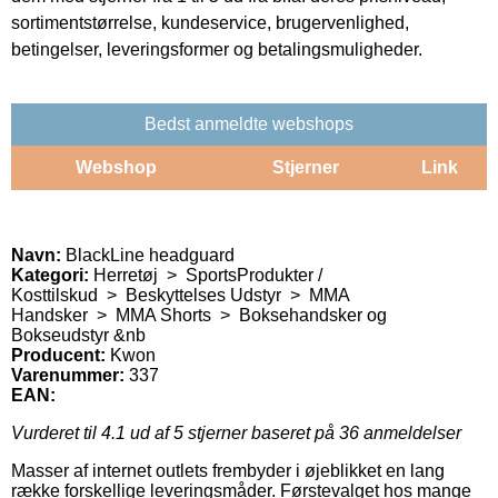
sortimentstørrelse, kundeservice, brugervenlighed,
betingelser, leveringsformer og betalingsmuligheder.
Bedst anmeldte webshops
Webshop
Stjerner
Link
Navn:
BlackLine headguard
Kategori:
Herretøj > SportsProdukter /
Kosttilskud > Beskyttelses Udstyr > MMA
Handsker > MMA Shorts > Boksehandsker og
Bokseudstyr &nb
Producent:
Kwon
Varenummer:
337
EAN:
Vurderet til
4.1
ud af 5 stjerner baseret på
36
anmeldelser
Masser af internet outlets frembyder i øjeblikket en lang
række forskellige leveringsmåder. Førstevalget hos mange