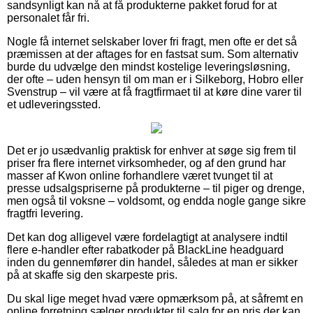
sandsynligt kan nå at få produkterne pakket forud for at
personalet får fri.
Nogle få internet selskaber lover fri fragt, men ofte er det så
præmissen at der aftages for en fastsat sum. Som alternativ
burde du udvælge den mindst kostelige leveringsløsning,
der ofte – uden hensyn til om man er i Silkeborg, Hobro eller
Svenstrup – vil være at få fragtfirmaet til at køre dine varer til
et udleveringssted.
Det er jo usædvanlig praktisk for enhver at søge sig frem til
priser fra flere internet virksomheder, og af den grund har
masser af Kwon online forhandlere været tvunget til at
presse udsalgspriserne på produkterne – til piger og drenge,
men også til voksne – voldsomt, og endda nogle gange sikre
fragtfri levering.
Det kan dog alligevel være fordelagtigt at analysere indtil
flere e-handler efter rabatkoder på BlackLine headguard
inden du gennemfører din handel, således at man er sikker
på at skaffe sig den skarpeste pris.
Du skal lige meget hvad være opmærksom på, at såfremt en
online forretning sælger produkter til salg for en pris der kan