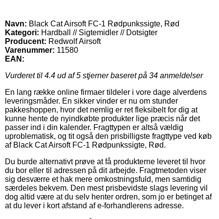
Navn:
Black Cat Airsoft FC-1 Rødpunkssigte, Rød
Kategori:
Hardball // Sigtemidler // Dotsigter
Producent:
Redwolf Airsoft
Varenummer:
11580
EAN:
Vurderet til
4.4
ud af 5 stjerner baseret på
34
anmeldelser
En lang række online firmaer tildeler i vore dage alverdens
leveringsmåder. En sikker vinder er nu om stunder
pakkeshoppen, hvor det nemlig er ret fleksibelt for dig at
kunne hente de nyindkøbte produkter lige præcis når det
passer ind i din kalender. Fragttypen er altså vældig
uproblematisk, og tit også den prisbilligste fragttype ved køb
af Black Cat Airsoft FC-1 Rødpunkssigte, Rød.
Du burde alternativt prøve at få produkterne leveret til hvor
du bor eller til adressen på dit arbejde. Fragtmetoden viser
sig desværre et hak mere omkostningsfuld, men samtidig
særdeles bekvem. Den mest prisbevidste slags levering vil
dog altid være at du selv henter ordren, som jo er betinget af
at du lever i kort afstand af e-forhandlerens adresse.