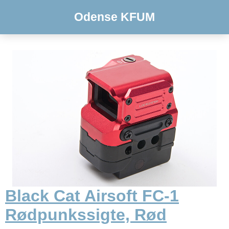
Odense KFUM
Black Cat Airsoft FC-1
Rødpunkssigte, Rød