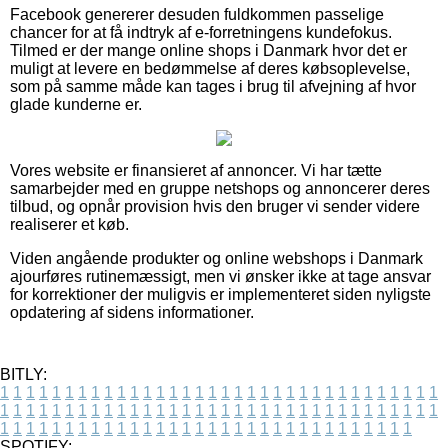
Facebook genererer desuden fuldkommen passelige
chancer for at få indtryk af e-forretningens kundefokus.
Tilmed er der mange online shops i Danmark hvor det er
muligt at levere en bedømmelse af deres købsoplevelse,
som på samme måde kan tages i brug til afvejning af hvor
glade kunderne er.
Vores website er finansieret af annoncer. Vi har tætte
samarbejder med en gruppe netshops og annoncerer deres
tilbud, og opnår provision hvis den bruger vi sender videre
realiserer et køb.
Viden angående produkter og online webshops i Danmark
ajourføres rutinemæssigt, men vi ønsker ikke at tage ansvar
for korrektioner der muligvis er implementeret siden nyligste
opdatering af sidens informationer.
BITLY:
1
1
1
1
1
1
1
1
1
1
1
1
1
1
1
1
1
1
1
1
1
1
1
1
1
1
1
1
1
1
1
1
1
1
1
1
1
1
1
1
1
1
1
1
1
1
1
1
1
1
1
1
1
1
1
1
1
1
1
1
1
1
1
1
1
1
1
1
1
1
1
1
1
1
1
1
1
1
1
1
1
1
1
1
1
1
1
1
1
1
1
1
1
1
1
1
1
1
1
1
SPOTIFY: