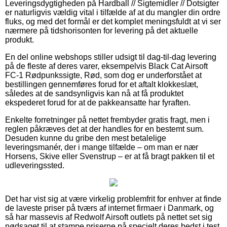
Leveringsdygtigheden på Hardball // Sigtemidler // Dotsigter
er naturligvis vældig vital i tilfælde af at du mangler din ordre
fluks, og med det formål er det komplet meningsfuldt at vi ser
nærmere på tidshorisonten for levering på det aktuelle
produkt.
En del online webshops stiller udsigt til dag-til-dag levering
på de fleste af deres varer, eksempelvis Black Cat Airsoft
FC-1 Rødpunkssigte, Rød, som dog er underforstået at
bestillingen gennemføres forud for et aftalt klokkeslæt,
således at de sandsynligvis kan nå at få produktet
ekspederet forud for at de pakkeansatte har fyraften.
Enkelte forretninger på nettet frembyder gratis fragt, men i
reglen påkræves det at der handles for en bestemt sum.
Desuden kunne du gribe den mest betalelige
leveringsmanér, der i mange tilfælde – om man er nær
Horsens, Skive eller Svenstrup – er at få bragt pakken til et
udleveringssted.
Det har vist sig at være virkelig problemfrit for enhver at finde
de laveste priser på tværs af internet firmaer i Danmark, og
så har massevis af Redwolf Airsoft outlets på nettet set sig
nødsaget til at stampe priserne på specielt deres bedst i test