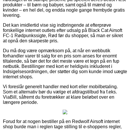
produkter – til børn og babyer, samt også til mænd og
kvinder – en hel del, og endda nogle gange frembyde gratis
levering.
Det kan imidlertid vise sig indbringende at efterprøve
forskellige internet outlets efter udsalg på Black Cat Airsoft
FC-1 Rødpunkssigte, Rød før du shopper, så man er sikret
at opnå den skarpeste pris.
Du må dog være opmærksom på, at når en webbutik
forhandler varer til salg for en pris som anses for enormt
tiltalende, så bør det for det meste være et tegn på en fup
netbutik. Bestillinger med kort er heldigvis inkluderet i
Indsigelsesordningen, der støtter dig som kunde imod uægte
internet shops.
Vi foreslår generelt handler med kort eller mobilbetaling.
Som et alternativ bør du vælge et afdragstilbud fra f.eks.
ViaBill, såfremt du foretrækker at klare beløbet over en
længere periode.
Forud for at nogen bestiller på en Redwolf Airsoft internet
shop burde man i reglen tage stilling til e-shoppens regler,