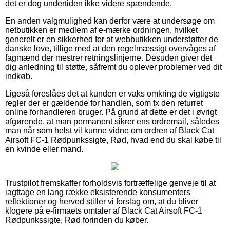
det er dog undertiden ikke videre spændende.
En anden valgmulighed kan derfor være at undersøge om
netbutikken er medlem af e-mærke ordningen, hvilket
generelt er en sikkerhed for at webbutikken understøtter de
danske love, tillige med at den regelmæssigt overvåges af
fagmænd der mestrer retningslinjerne. Desuden giver det
dig anledning til støtte, såfremt du oplever problemer ved dit
indkøb.
Ligeså foreslåes det at kunden er vaks omkring de vigtigste
regler der er gældende for handlen, som fx den returret
online forhandleren bruger. På grund af dette er det i øvrigt
afgørende, at man permanent sikrer ens ordremail, således
man når som helst vil kunne vidne om ordren af Black Cat
Airsoft FC-1 Rødpunkssigte, Rød, hvad end du skal købe til
en kvinde eller mand.
Trustpilot fremskaffer forholdsvis fortræffelige genveje til at
iagttage en lang række eksisterende konsumenters
reflektioner og herved stiller vi forslag om, at du bliver
klogere på e-firmaets omtaler af Black Cat Airsoft FC-1
Rødpunkssigte, Rød forinden du køber.