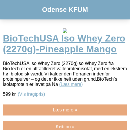
Odense KFUM
BioTechUSA Iso Whey Zero
(2270g)-Pineapple Mango
BioTechUSA Iso Whey Zero (2270g)Iso Whey Zero fra
BioTech er en ultrafiltreret valleproteinisolat, med en ekstrem
høj biologisk værdi. Vi kalder den Ferrarien indenfor
proteinpulver – og det er ikke helt uden grund.BioTech’s
isolatprotein er lavet på Na
(Læs mere)
599
kr.
(Vis fragtpris)
Læs mere »
Køb nu »