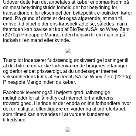
Udover dette kan det anbefales at køber er opmærksom på
de mest betydningsfulde forhold der har betydning for
transaktionen, for eksempel den byttepolitik e-butikken kører
med. På grund af dette er det også afgørende, at man til
enhver tid bibeholder ens købsbekræftelse, således man i
fremtiden kan påvise sit køb af BioTechUSA Iso Whey Zero
(2270g)-Pineapple Mango, uden hensyn til om man er på
indkøb til en mand eller kvinde.
Trustpilot indebærer fuldstændig ønskværdige løsninger til
at dechifrere en række forhenværende brugeres erfaringer
og derfor er det prisværdigt, at du undersøger internet
virksomhedens kritik af BioTechUSA Iso Whey Zero (2270g)-
Pineapple Mango inden du køber.
Facebook leverer også i højeste grad uafhængige
muligheder for at få indtryk af internet forhandlerens
troværdighed. Herinde er der endda online forhandlere hvor
det er muligt at offentliggøre en vurdering af ordreforløbet,
som tilmed kan anvendes til at vurdere kundernes
tilfredshed.