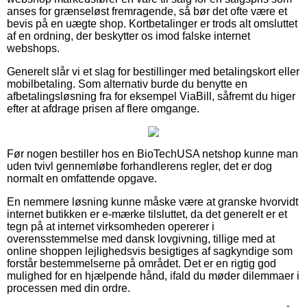
anses for grænseløst fremragende, så bør det ofte være et
bevis på en uægte shop. Kortbetalinger er trods alt omsluttet
af en ordning, der beskytter os imod falske internet
webshops.
Generelt slår vi et slag for bestillinger med betalingskort eller
mobilbetaling. Som alternativ burde du benytte en
afbetalingsløsning fra for eksempel ViaBill, såfremt du higer
efter at afdrage prisen af flere omgange.
Før nogen bestiller hos en BioTechUSA netshop kunne man
uden tvivl gennemløbe forhandlerens regler, det er dog
normalt en omfattende opgave.
En nemmere løsning kunne måske være at granske hvorvidt
internet butikken er e-mærke tilsluttet, da det generelt er et
tegn på at internet virksomheden opererer i
overensstemmelse med dansk lovgivning, tillige med at
online shoppen lejlighedsvis besigtiges af sagkyndige som
forstår bestemmelserne på området. Det er en rigtig god
mulighed for en hjælpende hånd, ifald du møder dilemmaer i
processen med din ordre.