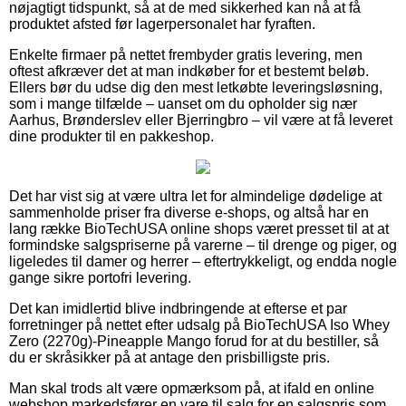
nøjagtigt tidspunkt, så at de med sikkerhed kan nå at få
produktet afsted før lagerpersonalet har fyraften.
Enkelte firmaer på nettet frembyder gratis levering, men
oftest afkræver det at man indkøber for et bestemt beløb.
Ellers bør du udse dig den mest letkøbte leveringsløsning,
som i mange tilfælde – uanset om du opholder sig nær
Aarhus, Brønderslev eller Bjerringbro – vil være at få leveret
dine produkter til en pakkeshop.
Det har vist sig at være ultra let for almindelige dødelige at
sammenholde priser fra diverse e-shops, og altså har en
lang række BioTechUSA online shops været presset til at at
formindske salgspriserne på varerne – til drenge og piger, og
ligeledes til damer og herrer – eftertrykkeligt, og endda nogle
gange sikre portofri levering.
Det kan imidlertid blive indbringende at efterse et par
forretninger på nettet efter udsalg på BioTechUSA Iso Whey
Zero (2270g)-Pineapple Mango forud for at du bestiller, så
du er skråsikker på at antage den prisbilligste pris.
Man skal trods alt være opmærksom på, at ifald en online
webshop markedsfører en vare til salg for en salgspris som