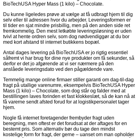
BioTechUSA Hyper Mass (1 kilo) – Chocolate.
Du kunne ligeledes prøve at vælge at få udbragt hjem til dig
selv eller til adressen hvor du arbejder. Leveringsformen er
til tider en sjat mindre prisbillig, men på den anden side ret
fremkommelig. Den mest letkøbte leveringsløsning er uden
tvivl at hente ordren selv, som dog nødvendiggør at du bor
med kort afstand til internet butikkens bopæl.
Antal dages levering på BioTechUSA er jo rigtig essentiel
såfremt vi har brug for dine nye produkter om få sekunder, så
derfor er det jo afgørende at vi ser nærmere på den
anslåede leveringsdato ved den pågældende vare.
Temmelig mange online firmaer stiller garanti om dag-til-dag
fragt på utallige varenumre, eksempelvis BioTechUSA Hyper
Mass (1 kilo) – Chocolate, som dog står og falder med at
bestillingen laves forinden et fast klokkeslæt, så de kan nå at
få varerne sendt afsted forud for at logistikpersonalet tager
hjem.
Nogle få internet foretagender frembyder fragt uden
beregning, men oftest er det forudsat at der aftages for en
bestemt pris. Som alternativ bør du tage den mindst
kostelige form for fragt, der gerne – uanset om man opholder