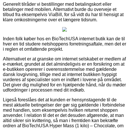
Generelt tilråder vi bestillinger med betalingskort eller
betalinger med mobilen. Alternativt burde du overveje et
tilbud fra eksempelvis ViaBill, for så vidt du har til hensigt at
klare omkostningerne over et længere tidsrum.
Inden folk køber hos en BioTechUSA internet butik kan de til
hver en tid studere netshoppens forretningsaftale, men det er
i reglen et omfattende projekt.
Alternativet er at granske om internet selskabet er medlem af
e-mærket, grundet at det almindeligvis er en forsikring om at
e-butikken opererer i overensstemmelse med gældende
dansk lovgivning, tillige med at internet butikken hyppigt
vurderes af specialister som er indført i lovene på området.
Det giver dig mulighed for en hjælpende hånd, når du møder
udfordringer i processen med dit indkøb.
Ligeså foreslåes det at kunden er hensynstagende til de
mest aktuelle betingelser der gør sig gældende i forbindelse
med handlen, som eksempelvis hvilken returret shoppen
anvender. I relation til det er det desuden afgørende, at man
altid sikrer sin kvittering, så man i fremtiden kan bekræfte
ordren af BioTechUSA Hyper Mass (1 kilo) – Chocolate, om