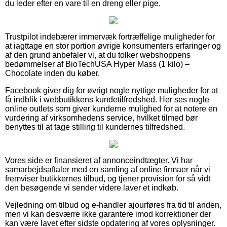
du leder efter en vare til en dreng eller pige.
Trustpilot indebærer immervæk fortræffelige muligheder for
at iagttage en stor portion øvrige konsumenters erfaringer og
af den grund anbefaler vi, at du tolker webshoppens
bedømmelser af BioTechUSA Hyper Mass (1 kilo) –
Chocolate inden du køber.
Facebook giver dig for øvrigt nogle nyttige muligheder for at
få indblik i webbutikkens kundetilfredshed. Her ses nogle
online outlets som giver kunderne mulighed for at notere en
vurdering af virksomhedens service, hvilket tilmed bør
benyttes til at tage stilling til kundernes tilfredshed.
Vores side er finansieret af annonceindtægter. Vi har
samarbejdsaftaler med en samling af online firmaer når vi
fremviser butikkernes tilbud, og tjener provision for så vidt
den besøgende vi sender videre laver et indkøb.
Vejledning om tilbud og e-handler ajourføres fra tid til anden,
men vi kan desværre ikke garantere imod korrektioner der
kan være lavet efter sidste opdatering af vores oplysninger.