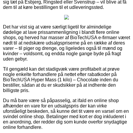
sig tæt på Esbjerg, Ringsted eller Svenstrup – vil blive at få
dem til at køre bestillingen til et udleveringssted.
Det har vist sig at være særligt ligetil for almindelige
dødelige at lave prissammenligning i blandt flere online
shops, og herved har masser af BioTechUSA e-firmaer været
nødt til at nedskære udsalgspriserne på en række af deres
varer – til piger og drenge, og ligeledes også til mænd og
kvinder – voldsomt, og endda nogle gange byde på fragt
uden gebyr.
Til gengæld kan det stadigvæk være profitabelt at prøve
nogle enkelte forhandlere på nettet efter rabatkoder på
BioTechUSA Hyper Mass (1 kilo) – Chocolate inden du
bestiller, sådan at du er skudsikker på at indhente den
billigste pris.
Du må bare være så påpasselig, at ifald en online shop
afhænder en vare for en udsalgspris der kan virke
uforståeligt beskeden, så kunne det tit være en varsel om en
svindel online shop. Betalinger med kort er dog inkluderet i
en anordning, der redder dig som kunde overfor snydagtige
online forhandlere.