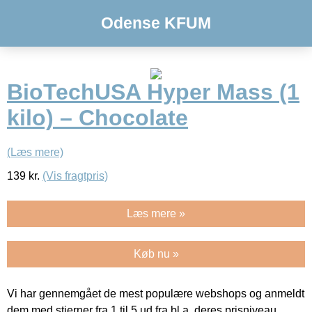
Odense KFUM
BioTechUSA Hyper Mass (1
kilo) – Chocolate
(Læs mere)
139
kr.
(Vis fragtpris)
Læs mere »
Køb nu »
Vi har gennemgået de mest populære webshops og anmeldt
dem med stjerner fra 1 til 5 ud fra bl.a. deres prisniveau,