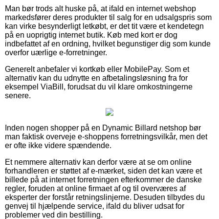
Man bør trods alt huske på, at ifald en internet webshop
markedsfører deres produkter til salg for en udsalgspris som
kan virke besynderligt letkøbt, er det tit være et kendetegn
på en uoprigtig internet butik. Køb med kort er dog
indbefattet af en ordning, hvilket begunstiger dig som kunde
overfor uærlige e-forretninger.
Generelt anbefaler vi kortkøb eller MobilePay. Som et
alternativ kan du udnytte en afbetalingsløsning fra for
eksempel ViaBill, forudsat du vil klare omkostningerne
senere.
Inden nogen shopper på en Dynamic Billard netshop bør
man faktisk overveje e-shoppens forretningsvilkår, men det
er ofte ikke videre spændende.
Et nemmere alternativ kan derfor være at se om online
forhandleren er støttet af e-mærket, siden det kan være et
billede på at internet forretningen efterkommer de danske
regler, foruden at online firmaet af og til overværes af
eksperter der forstår retningslinjerne. Desuden tilbydes du
genvej til hjælpende service, ifald du bliver udsat for
problemer ved din bestilling.