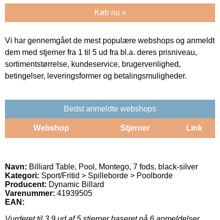
Køb nu »
Vi har gennemgået de mest populære webshops og anmeldt
dem med stjerner fra 1 til 5 ud fra bl.a. deres prisniveau,
sortimentstørrelse, kundeservice, brugervenlighed,
betingelser, leveringsformer og betalingsmuligheder.
Bedst anmeldte webshops
Webshop
Stjerner
Link
Navn:
Billiard Table, Pool, Montego, 7 fods, black-silver
Kategori:
Sport/Fritid > Spilleborde > Poolborde
Producent:
Dynamic Billard
Varenummer:
41939505
EAN:
Vurderet til
3.9
ud af 5 stjerner baseret på
6
anmeldelser