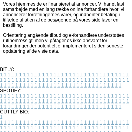
Vores hjemmeside er finansieret af annoncer. Vi har et fast
samarbejde med en lang række online forhandlere hvori vi
annoncerer forretningernes varer, og indhenter betaling i
tilfælde af at en af de besøgende på vores side laver en
bestilling.
Orientering angående tilbud og e-forhandlere understøttes
rutinemæssigt, men vi påtager os ikke ansvaret for
forandringer der potentielt er implementeret siden seneste
opdatering af de viste data.
BITLY:
1
1
1
1
1
1
1
1
1
1
1
1
1
1
1
1
1
1
1
1
1
1
1
1
1
1
1
1
1
1
1
1
1
1
1
1
1
1
1
1
1
1
1
1
1
1
1
1
1
1
1
1
1
1
1
1
1
1
1
1
1
1
1
1
1
1
1
1
1
1
1
1
1
1
1
1
1
1
1
1
1
1
1
1
1
1
1
1
1
1
1
1
1
1
1
1
1
1
1
1
SPOTIFY:
1
1
1
1
1
1
1
1
1
1
1
1
1
1
1
1
1
1
1
1
1
1
1
1
1
1
1
1
1
1
1
1
1
1
1
1
1
1
1
1
1
1
1
1
1
1
1
1
1
1
1
1
1
1
1
1
1
1
1
1
1
1
1
1
1
1
1
1
1
1
1
1
1
1
1
1
1
1
1
1
1
1
1
1
1
1
1
1
1
1
1
1
1
1
1
1
1
1
1
1
CUTTLY BIO:
1
1
1
1
1
1
1
1
1
1
1
1
1
1
1
1
1
1
1
1
1
1
1
1
1
1
1
1
1
1
1
1
1
1
1
1
1
1
1
1
1
1
1
1
1
1
1
1
1
1
1
1
1
1
1
1
1
1
1
1
1
1
1
1
1
1
1
1
1