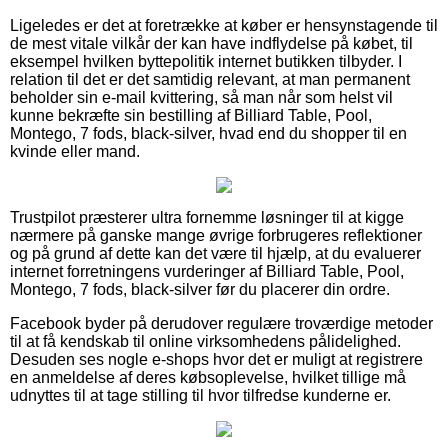
Ligeledes er det at foretrække at køber er hensynstagende til
de mest vitale vilkår der kan have indflydelse på købet, til
eksempel hvilken byttepolitik internet butikken tilbyder. I
relation til det er det samtidig relevant, at man permanent
beholder sin e-mail kvittering, så man når som helst vil
kunne bekræfte sin bestilling af Billiard Table, Pool,
Montego, 7 fods, black-silver, hvad end du shopper til en
kvinde eller mand.
Trustpilot præsterer ultra fornemme løsninger til at kigge
nærmere på ganske mange øvrige forbrugeres reflektioner
og på grund af dette kan det være til hjælp, at du evaluerer
internet forretningens vurderinger af Billiard Table, Pool,
Montego, 7 fods, black-silver før du placerer din ordre.
Facebook byder på derudover regulære troværdige metoder
til at få kendskab til online virksomhedens pålidelighed.
Desuden ses nogle e-shops hvor det er muligt at registrere
en anmeldelse af deres købsoplevelse, hvilket tillige må
udnyttes til at tage stilling til hvor tilfredse kunderne er.