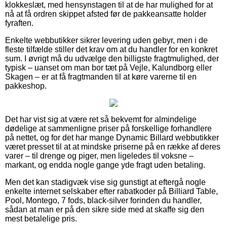
klokkeslæt, med hensynstagen til at de har mulighed for at
nå at få ordren skippet afsted før de pakkeansatte holder
fyraften.
Enkelte webbutikker sikrer levering uden gebyr, men i de
fleste tilfælde stiller det krav om at du handler for en konkret
sum. I øvrigt må du udvælge den billigste fragtmulighed, der
typisk – uanset om man bor tæt på Vejle, Kalundborg eller
Skagen – er at få fragtmanden til at køre varerne til en
pakkeshop.
Det har vist sig at være ret så bekvemt for almindelige
dødelige at sammenligne priser på forskellige forhandlere
på nettet, og for det har mange Dynamic Billard webbutikker
været presset til at at mindske priserne på en række af deres
varer – til drenge og piger, men ligeledes til voksne –
markant, og endda nogle gange yde fragt uden betaling.
Men det kan stadigvæk vise sig gunstigt at eftergå nogle
enkelte internet selskaber efter rabatkoder på Billiard Table,
Pool, Montego, 7 fods, black-silver forinden du handler,
sådan at man er på den sikre side med at skaffe sig den
mest betalelige pris.