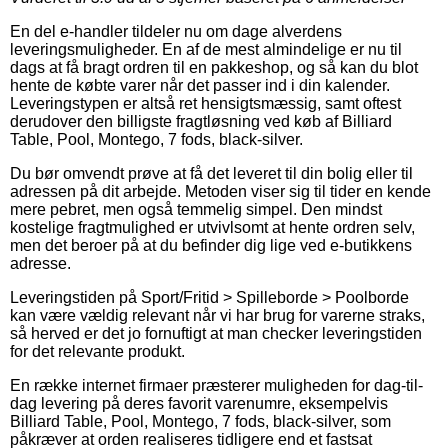
En del e-handler tildeler nu om dage alverdens
leveringsmuligheder. En af de mest almindelige er nu til
dags at få bragt ordren til en pakkeshop, og så kan du blot
hente de købte varer når det passer ind i din kalender.
Leveringstypen er altså ret hensigtsmæssig, samt oftest
derudover den billigste fragtløsning ved køb af Billiard
Table, Pool, Montego, 7 fods, black-silver.
Du bør omvendt prøve at få det leveret til din bolig eller til
adressen på dit arbejde. Metoden viser sig til tider en kende
mere pebret, men også temmelig simpel. Den mindst
kostelige fragtmulighed er utvivlsomt at hente ordren selv,
men det beroer på at du befinder dig lige ved e-butikkens
adresse.
Leveringstiden på Sport/Fritid > Spilleborde > Poolborde
kan være vældig relevant når vi har brug for varerne straks,
så herved er det jo fornuftigt at man checker leveringstiden
for det relevante produkt.
En række internet firmaer præsterer muligheden for dag-til-
dag levering på deres favorit varenumre, eksempelvis
Billiard Table, Pool, Montego, 7 fods, black-silver, som
påkræver at orden realiseres tidligere end et fastsat