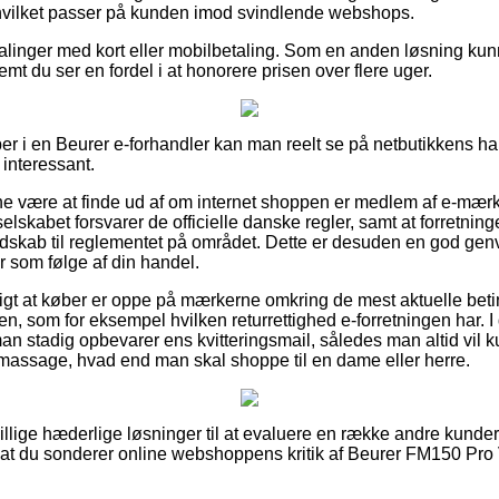
 hvilket passer på kunden imod svindlende webshops.
talinger med kort eller mobilbetaling. Som en anden løsning kunn
remt du ser en fordel i at honorere prisen over flere uger.
er i en Beurer e-forhandler kan man reelt se på netbutikkens han
 interessant.
nne være at finde ud af om internet shoppen er medlem af e-mærke
elskabet forsvarer de officielle danske regler, samt at forretningen 
dskab til reglementet på området. Dette er desuden en god genve
er som følge af din handel.
gt at køber er oppe på mærkerne omkring de mest aktuelle beti
nen, som for eksempel hvilken returrettighed e-forretningen har
 man stadig opbevarer ens kvitteringsmail, således man altid vil 
ssage, hvad end man skal shoppe til en dame eller herre.
illige hæderlige løsninger til at evaluere en række andre kunde
t, at du sonderer online webshoppens kritik af Beurer FM150 P