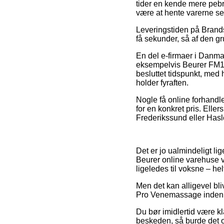
tider en kende mere pebre
være at hente varerne se
Leveringstiden på Brands
få sekunder, så af den gr
En del e-firmaer i Danm
eksempelvis Beurer FM15
besluttet tidspunkt, med 
holder fyraften.
Nogle få online forhandle
for en konkret pris. Ell
Frederikssund eller Hasle
Det er jo ualmindeligt li
Beurer online varehuse væ
ligeledes til voksne – h
Men det kan alligevel bli
Pro Venemassage inden du
Du bør imidlertid være kla
beskeden, så burde det of