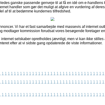
ledes ganske passende genveje til at få en idé om e-handlens 
ernet handler som gør det muligt at afgive en vurdering af deres
del af til at bedømme kundernes tilfredshed.
nnoncer. Vi har et fast samarbejde med massevis af internet outl
og modtager kommission forudsat vores besøgende foretager en b
internet selskaber opretholdes jævnligt, men vi kan ikke stilles
teret efter at vi sidste gang opdaterede de viste informationer.
1
1
1
1
1
1
1
1
1
1
1
1
1
1
1
1
1
1
1
1
1
1
1
1
1
1
1
1
1
1
1
1
1
1
1
1
1
1
1
1
1
1
1
1
1
1
1
1
1
1
1
1
1
1
1
1
1
1
1
1
1
1
1
1
1
1
1
1
1
1
1
1
1
1
1
1
1
1
1
1
1
1
1
1
1
1
1
1
1
1
1
1
1
1
1
1
1
1
1
1
1
1
1
1
1