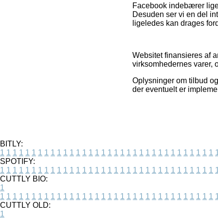
Facebook indebærer lige
Desuden ser vi en del int
ligeledes kan drages for
Websitet finansieres af a
virksomhedernes varer, 
Oplysninger om tilbud og 
der eventuelt er implemen
BITLY:
1
1
1
1
1
1
1
1
1
1
1
1
1
1
1
1
1
1
1
1
1
1
1
1
1
1
1
1
1
1
1
1
1
1
SPOTIFY:
1
1
1
1
1
1
1
1
1
1
1
1
1
1
1
1
1
1
1
1
1
1
1
1
1
1
1
1
1
1
1
1
1
1
CUTTLY BIO:
1
1
1
1
1
1
1
1
1
1
1
1
1
1
1
1
1
1
1
1
1
1
1
1
1
1
1
1
1
1
1
1
1
1
1
CUTTLY OLD:
1