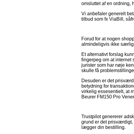
omsluttet af en ordning,
Vi anbefaler generelt be
tilbud som fx ViaBill, såf
Forud for at nogen shopp
almindeligvis ikke særlig
Et alternativt forslag ku
fingerpeg om at internet s
jurister som har nøje ken
skulle få problemstilling
Desuden er det prisværdi
betydning for transaktio
virkelig essesentielt, at
Beurer FM150 Pro Venema
Trustpilot genererer adsk
grund er det prisværdig
lægger din bestilling.