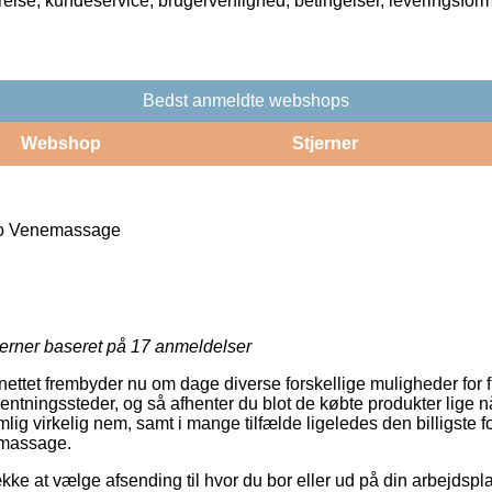
rrelse, kundeservice, brugervenlighed, betingelser, leveringsfor
Bedst anmeldte webshops
Webshop
Stjerner
o Venemassage
jerner baseret på
17
anmeldelser
 nettet frembyder nu om dage diverse forskellige muligheder for 
ntningssteder, og så afhenter du blot de købte produkter lige nå
g virkelig nem, samt i mange tilfælde ligeledes den billigste fo
massage.
ke at vælge afsending til hvor du bor eller ud på din arbejdsplad