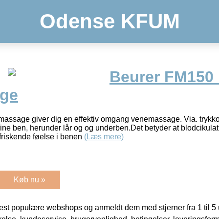
Odense KFUM
Beurer FM150 
ge
assage giver dig en effektiv omgang venemassage. Via. trykk
e ben, herunder lår og og underben.Det betyder at blodcikulat
rfriskende føelse i benen
(Læs mere)
Køb nu »
t populære webshops og anmeldt dem med stjerner fra 1 til 5 ud