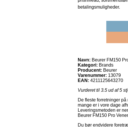
prisniveau, sortimentstø
betalingsmuligheder.
Navn:
Beurer FM150 Pr
Kategori:
Brands
Producent:
Beurer
Varenummer:
13079
EAN:
4211125643270
Vurderet til
3.5
ud af 5 st
De fleste forretninger på
mange er i vore dage afhe
Leveringsmetoden er nemli
Beurer FM150 Pro Vene
Du bør endvidere foretræk