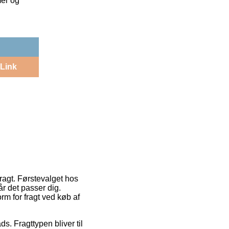
mer og
Link
fragt. Førstevalget hos
r det passer dig.
rm for fragt ved køb af
s. Fragttypen bliver til