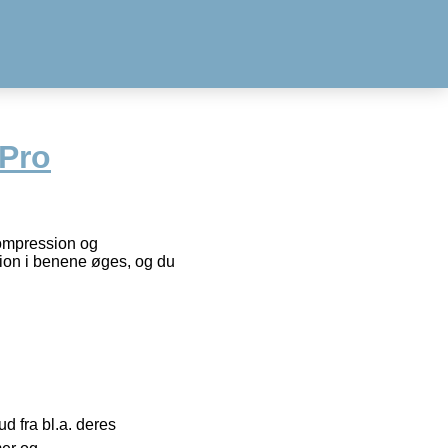
Pro
ompression og
ion i benene øges, og du
 fra bl.a. deres