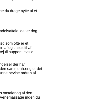
e du drage nytte af et
delsaftale, det er dog
t, som ofte er et
af og til ses til af
j til support, hvis du
ngelser der har
. I den sammenhæng er det
kunne bevise ordren af
rs omtaler og af den
ro Venemassage inden du