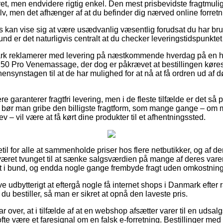
t, men endvidere rigtig enkel. Den mest prisbevidste fragtmuligh
lv, men det afhænger af at du befinder dig nærved online forret
 kan vise sig at være usædvanlig væsentlig forudsat du har bru
und er det naturligvis centralt at du checker leveringstidspunkte
ark reklamerer med levering på næstkommende hverdag på en h
0 Pro Venemassage, der dog er påkrævet at bestillingen køres 
hensynstagen til at de har mulighed for at nå at få ordren ud af 
re garanterer fragtfri levering, men i de fleste tilfælde er det s
ers bør man gribe den billigste fragtform, som mange gange – om
v – vil være at få kørt dine produkter til et afhentningssted.
getil for alle at sammenholde priser hos flere netbutikker, og af
ret tvunget til at sænke salgsværdien på mange af deres varer –
elt i bund, og endda nogle gange frembyde fragt uden omkostning
ve udbytterigt at eftergå nogle få internet shops i Danmark efte
 bestiller, så man er sikret at opnå den laveste pris.
r over, at i tilfælde af at en webshop afsætter varer til en udsalg
te være et faresignal om en falsk e-forretning. Bestillinger med