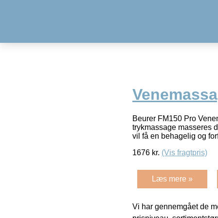
Venemassa
Beurer FM150 Pro Venem
trykmassage masseres din
vil få en behagelig og fo
1676
kr.
(Vis fragtpris)
Læs mere »
Vi har gennemgået de mes