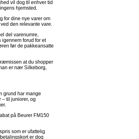
ed vil dog til enhver tid
ningens hjemsted.
g for dine nye varer om
t ved den relevante vare.
el del varenumre,
igennem forud for et
døren før de pakkeansatte
å præmissen at du shopper
 man er nær Silkeborg,
 den grund har mange
 til juniorer, og
er.
r rabat på Beurer FM150
spris som er ufattelig
 betalingskort er dog