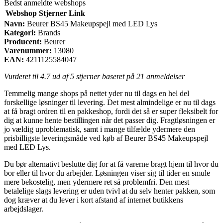
Bedst anmeldte webshops
Webshop
Stjerner
Link
Navn:
Beurer BS45 Makeupspejl med LED Lys
Kategori:
Brands
Producent:
Beurer
Varenummer:
13080
EAN:
4211125584047
Vurderet til
4.7
ud af 5 stjerner baseret på
21
anmeldelser
Temmelig mange shops på nettet yder nu til dags en hel del
forskellige løsninger til levering. Det mest almindelige er nu til dags
at få bragt ordren til en pakkeshop, fordi det så er super fleksibelt for
dig at kunne hente bestillingen når det passer dig. Fragtløsningen er
jo vældig uproblematisk, samt i mange tilfælde ydermere den
prisbilligste leveringsmåde ved køb af Beurer BS45 Makeupspejl
med LED Lys.
Du bør alternativt beslutte dig for at få varerne bragt hjem til hvor du
bor eller til hvor du arbejder. Løsningen viser sig til tider en smule
mere bekostelig, men ydermere ret så problemfri. Den mest
betalelige slags levering er uden tvivl at du selv henter pakken, som
dog kræver at du lever i kort afstand af internet butikkens
arbejdslager.