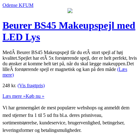
Odense KFUM
Beurer BS45 Makeupspejl med
LED Lys
MedÂ Beurer BS45 Makeupspejl får du etÂ stort spejl af høj
kvalitet.Spejlet har etÂ 5x forstørrende spejl, der er helt perfekt, hvis
du ønsker at komme helt tæt på, når du skal lægge makeuppen.Det
lilleÂ forstørrende spejl er magnetisk og kan på den måde
(Læs
mere)
248
kr.
(Vis fragtpris)
Læs mere »
Køb nu »
Vi har gennemgået de mest populære webshops og anmeldt dem
med stjerner fra 1 til 5 ud fra bl.a. deres prisniveau,
sortimentstørrelse, kundeservice, brugervenlighed, betingelser,
leveringsformer og betalingsmuligheder.