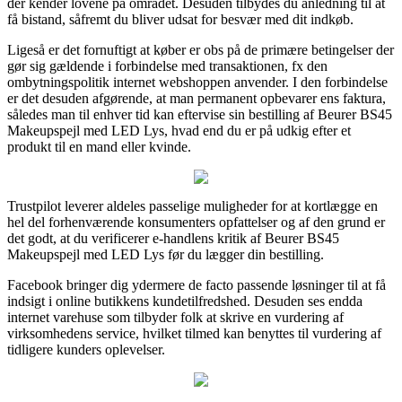
der kender lovene på området. Desuden tilbydes du anledning til at
få bistand, såfremt du bliver udsat for besvær med dit indkøb.
Ligeså er det fornuftigt at køber er obs på de primære betingelser der
gør sig gældende i forbindelse med transaktionen, fx den
ombytningspolitik internet webshoppen anvender. I den forbindelse
er det desuden afgørende, at man permanent opbevarer ens faktura,
således man til enhver tid kan eftervise sin bestilling af Beurer BS45
Makeupspejl med LED Lys, hvad end du er på udkig efter et
produkt til en mand eller kvinde.
Trustpilot leverer aldeles passelige muligheder for at kortlægge en
hel del forhenværende konsumenters opfattelser og af den grund er
det godt, at du verificerer e-handlens kritik af Beurer BS45
Makeupspejl med LED Lys før du lægger din bestilling.
Facebook bringer dig ydermere de facto passende løsninger til at få
indsigt i online butikkens kundetilfredshed. Desuden ses endda
internet varehuse som tilbyder folk at skrive en vurdering af
virksomhedens service, hvilket tilmed kan benyttes til vurdering af
tidligere kunders oplevelser.