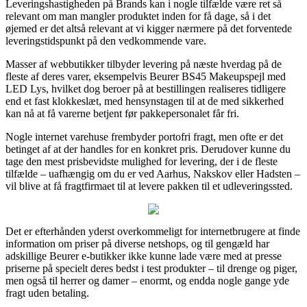
Leveringshastigheden på Brands kan i nogle tilfælde være ret så
relevant om man mangler produktet inden for få dage, så i det
øjemed er det altså relevant at vi kigger nærmere på det forventede
leveringstidspunkt på den vedkommende vare.
Masser af webbutikker tilbyder levering på næste hverdag på de
fleste af deres varer, eksempelvis Beurer BS45 Makeupspejl med
LED Lys, hvilket dog beroer på at bestillingen realiseres tidligere
end et fast klokkeslæt, med hensynstagen til at de med sikkerhed
kan nå at få varerne betjent før pakkepersonalet får fri.
Nogle internet varehuse frembyder portofri fragt, men ofte er det
betinget af at der handles for en konkret pris. Derudover kunne du
tage den mest prisbevidste mulighed for levering, der i de fleste
tilfælde – uafhængig om du er ved Aarhus, Nakskov eller Hadsten –
vil blive at få fragtfirmaet til at levere pakken til et udleveringssted.
Det er efterhånden yderst overkommeligt for internetbrugere at finde
information om priser på diverse netshops, og til gengæld har
adskillige Beurer e-butikker ikke kunne lade være med at presse
priserne på specielt deres bedst i test produkter – til drenge og piger,
men også til herrer og damer – enormt, og endda nogle gange yde
fragt uden betaling.