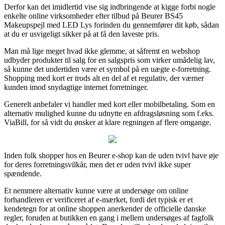
Derfor kan det imidlertid vise sig indbringende at kigge forbi nogle
enkelte online virksomheder efter tilbud på Beurer BS45
Makeupspejl med LED Lys forinden du gennemfører dit køb, sådan
at du er usvigeligt sikker på at få den laveste pris.
Man må lige meget hvad ikke glemme, at såfremt en webshop
udbyder produkter til salg for en salgspris som virker umådelig lav,
så kunne det undertiden være et symbol på en uægte e-forretning.
Shopping med kort er trods alt en del af et regulativ, der værner
kunden imod snydagtige internet forretninger.
Generelt anbefaler vi handler med kort eller mobilbetaling. Som en
alternativ mulighed kunne du udnytte en afdragsløsning som f.eks.
ViaBill, for så vidt du ønsker at klare regningen af flere omgange.
Inden folk shopper hos en Beurer e-shop kan de uden tvivl have øje
for deres forretningsvilkår, men det er uden tvivl ikke super
spændende.
Et nemmere alternativ kunne være at undersøge om online
forhandleren er verificeret af e-mærket, fordi det typisk er et
kendetegn for at online shoppen anerkender de officielle danske
regler, foruden at butikken en gang i mellem undersøges af fagfolk