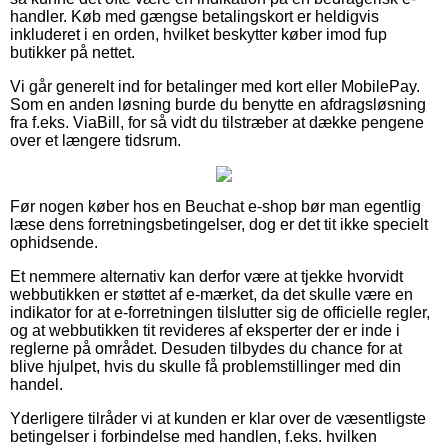
handler. Køb med gængse betalingskort er heldigvis
inkluderet i en orden, hvilket beskytter køber imod fup
butikker på nettet.
Vi går generelt ind for betalinger med kort eller MobilePay.
Som en anden løsning burde du benytte en afdragsløsning
fra f.eks. ViaBill, for så vidt du tilstræber at dække pengene
over et længere tidsrum.
Før nogen køber hos en Beuchat e-shop bør man egentlig
læse dens forretningsbetingelser, dog er det tit ikke specielt
ophidsende.
Et nemmere alternativ kan derfor være at tjekke hvorvidt
webbutikken er støttet af e-mærket, da det skulle være en
indikator for at e-forretningen tilslutter sig de officielle regler,
og at webbutikken tit revideres af eksperter der er inde i
reglerne på området. Desuden tilbydes du chance for at
blive hjulpet, hvis du skulle få problemstillinger med din
handel.
Yderligere tilråder vi at kunden er klar over de væsentligste
betingelser i forbindelse med handlen, f.eks. hvilken