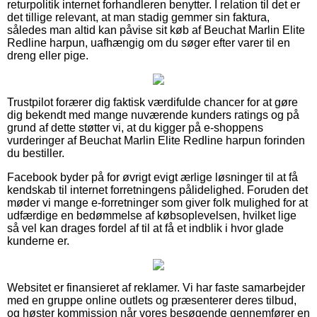
returpolitik internet forhandleren benytter. I relation til det er
det tillige relevant, at man stadig gemmer sin faktura,
således man altid kan påvise sit køb af Beuchat Marlin Elite
Redline harpun, uafhængig om du søger efter varer til en
dreng eller pige.
Trustpilot forærer dig faktisk værdifulde chancer for at gøre
dig bekendt med mange nuværende kunders ratings og på
grund af dette støtter vi, at du kigger på e-shoppens
vurderinger af Beuchat Marlin Elite Redline harpun forinden
du bestiller.
Facebook byder på for øvrigt evigt ærlige løsninger til at få
kendskab til internet forretningens pålidelighed. Foruden det
møder vi mange e-forretninger som giver folk mulighed for at
udfærdige en bedømmelse af købsoplevelsen, hvilket lige
så vel kan drages fordel af til at få et indblik i hvor glade
kunderne er.
Websitet er finansieret af reklamer. Vi har faste samarbejder
med en gruppe online outlets og præsenterer deres tilbud,
og høster kommission når vores besøgende gennemfører en