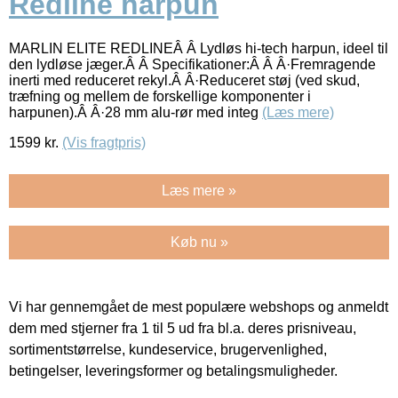
Redline harpun
MARLIN ELITE REDLINEÂ Â Lydløs hi-tech harpun, ideel til
den lydløse jæger.Â Â Specifikationer:Â Â Â·Fremragende
inerti med reduceret rekyl.Â Â·Reduceret støj (ved skud,
træfning og mellem de forskellige komponenter i
harpunen).Â Â·28 mm alu-rør med integ
(Læs mere)
1599
kr.
(Vis fragtpris)
Læs mere »
Køb nu »
Vi har gennemgået de mest populære webshops og anmeldt
dem med stjerner fra 1 til 5 ud fra bl.a. deres prisniveau,
sortimentstørrelse, kundeservice, brugervenlighed,
betingelser, leveringsformer og betalingsmuligheder.