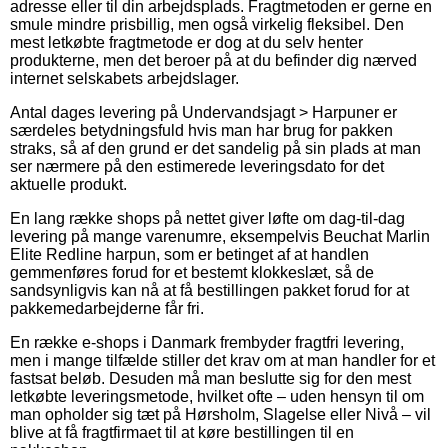
adresse eller til din arbejdsplads. Fragtmetoden er gerne en
smule mindre prisbillig, men også virkelig fleksibel. Den
mest letkøbte fragtmetode er dog at du selv henter
produkterne, men det beroer på at du befinder dig nærved
internet selskabets arbejdslager.
Antal dages levering på Undervandsjagt > Harpuner er
særdeles betydningsfuld hvis man har brug for pakken
straks, så af den grund er det sandelig på sin plads at man
ser nærmere på den estimerede leveringsdato for det
aktuelle produkt.
En lang række shops på nettet giver løfte om dag-til-dag
levering på mange varenumre, eksempelvis Beuchat Marlin
Elite Redline harpun, som er betinget af at handlen
gemmenføres forud for et bestemt klokkeslæt, så de
sandsynligvis kan nå at få bestillingen pakket forud for at
pakkemedarbejderne får fri.
En række e-shops i Danmark frembyder fragtfri levering,
men i mange tilfælde stiller det krav om at man handler for et
fastsat beløb. Desuden må man beslutte sig for den mest
letkøbte leveringsmetode, hvilket ofte – uden hensyn til om
man opholder sig tæt på Hørsholm, Slagelse eller Nivå – vil
blive at få fragtfirmaet til at køre bestillingen til en