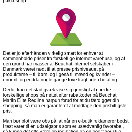
pakkeshop.
Det er jo efterhånden virkelig smart for enhver at
sammenholde priser fra forskellige internet varehuse, og af
den grund har masser af Beuchat internet selskaber i
Danmark været nødt til at presse prisniveauet på
produkterne – til børn, og ligeså til mænd og kvinder –
enormt, og endda nogle gange love fragt uden betaling.
Derfor kan det stadigvæk vise sig gunstigt at checke
forskellige shops på nettet efter rabatkoder på Beuchat
Marlin Elite Redline harpun forud for at du færdiggør din
shopping, så man er garanteret at modtage den prisbilligste
pris.
Man bør blot være obs på, at når en e-butik reklamerer bedst
i test varer til en udsalgspris som er usædvanlig favorabel,
så kunne det ofte være en indikation på en bedragerisk e-