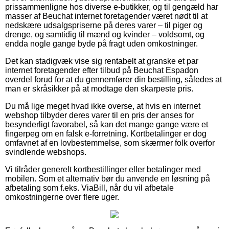
prissammenligne hos diverse e-butikker, og til gengæld har
masser af Beuchat internet foretagender været nødt til at
nedskære udsalgspriserne på deres varer – til piger og
drenge, og samtidig til mænd og kvinder – voldsomt, og
endda nogle gange byde på fragt uden omkostninger.
Det kan stadigvæk vise sig rentabelt at granske et par
internet foretagender efter tilbud på Beuchat Espadon
overdel forud for at du gennemfører din bestilling, således at
man er skråsikker på at modtage den skarpeste pris.
Du må lige meget hvad ikke overse, at hvis en internet
webshop tilbyder deres varer til en pris der anses for
besynderligt favorabel, så kan det mange gange være et
fingerpeg om en falsk e-forretning. Kortbetalinger er dog
omfavnet af en lovbestemmelse, som skærmer folk overfor
svindlende webshops.
Vi tilråder generelt kortbestillinger eller betalinger med
mobilen. Som et alternativ bør du anvende en løsning på
afbetaling som f.eks. ViaBill, når du vil afbetale
omkostningerne over flere uger.