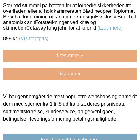
Stor rød strimmel på hætten for at forbedre sikkerheden fra
overfladen eller af holdkammeraten.Blød neoprenTopformet
Beuchat forformning og anatomisk designEksklusiv Beuchat
anatomisk snitForstærkninger ved knæ og
skinnebenCutaway long john for at forenkl
(Læs mere)
899
kr.
(Vis fragtpris)
Læs mere »
Køb nu »
Vi har gennemgået de mest populære webshops og anmeldt
dem med stjerner fra 1 til 5 ud fra bl.a. deres prisniveau,
sortimentstørrelse, kundeservice, brugervenlighed,
betingelser, leveringsformer og betalingsmuligheder.
Bedst anmeldte webshops