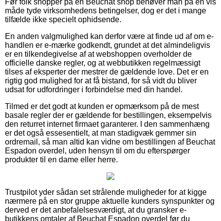
Før folk shopper på en Beuchat shop behøver man på en vis
måde tyde virksomhedens betingelser, dog er det i mange
tilfælde ikke specielt ophidsende.
En anden valgmulighed kan derfor være at finde ud af om e-
handlen er e-mærke godkendt, grundet at det almindeligvis
er en tilkendegivelse af at webshoppen overholder de
officielle danske regler, og at webbutikken regelmæssigt
tilses af eksperter der mestrer de gældende love. Det er en
rigtig god mulighed for at få bistand, for så vidt du bliver
udsat for udfordringer i forbindelse med din handel.
Tilmed er det godt at kunden er opmærksom på de mest
basale regler der er gældende for bestillingen, eksempelvis
den returret internet firmaet garanterer. I den sammenhæng
er det også essesentielt, at man stadigvæk gemmer sin
ordremail, så man altid kan vidne om bestillingen af Beuchat
Espadon overdel, uden hensyn til om du efterspørger
produkter til en dame eller herre.
Trustpilot yder sådan set strålende muligheder for at kigge
nærmere på en stor gruppe aktuelle kunders synspunkter og
derved er det anbefalelsesværdigt, at du gransker e-
butikkens omtaler af Beuchat Espadon overdel før du