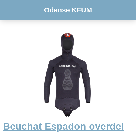
Odense KFUM
Beuchat Espadon overdel