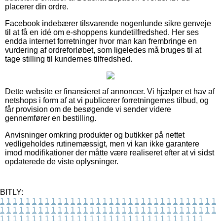
placerer din ordre.
Facebook indebærer tilsvarende nogenlunde sikre genveje
til at få en idé om e-shoppens kundetilfredshed. Her ses
endda internet forretninger hvor man kan frembringe en
vurdering af ordreforløbet, som ligeledes må bruges til at
tage stilling til kundernes tilfredshed.
Dette website er finansieret af annoncer. Vi hjælper et hav af
netshops i form af at vi publicerer forretningernes tilbud, og
får provision om de besøgende vi sender videre
gennemfører en bestilling.
Anvisninger omkring produkter og butikker på nettet
vedligeholdes rutinemæssigt, men vi kan ikke garantere
imod modifikationer der måtte være realiseret efter at vi sidst
opdaterede de viste oplysninger.
BITLY:
1
1
1
1
1
1
1
1
1
1
1
1
1
1
1
1
1
1
1
1
1
1
1
1
1
1
1
1
1
1
1
1
1
1
1
1
1
1
1
1
1
1
1
1
1
1
1
1
1
1
1
1
1
1
1
1
1
1
1
1
1
1
1
1
1
1
1
1
1
1
1
1
1
1
1
1
1
1
1
1
1
1
1
1
1
1
1
1
1
1
1
1
1
1
1
1
1
1
1
1