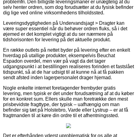
problemfri. Den billigste leveringsmanér er unægtelig at du
selv henter ordren, som dog forudsætter at du fysisk befinder
dig lige ved online virksomhedens tilholdssted.
Leveringsdygtigheden på Undervandsjagt > Dragter kan
være super essentiel når du behøver ordren fluks, så i det
øjemed er det komplet vigtigt at du ser nærmere på
tidshorisonten for levering på det aktuelle produkt.
En række outlets på nettet byder på levering efter en enkelt
hverdag på utallige produkter, eksempelvis Beuchat
Espadon overdel, men vær på vagt da det tager
udgangspunkt i at bestillingen realiseres forinden et fastslået
tidspunkt, så at de har udsigt til at kunne nå at få pakken
sendt afsted inden lagerpersonalet drager hjemad.
Nogle enkelte internet foretagender frembyder gratis
levering, men typisk er det under forudsætning af at du køber
for en konkret sum. Ellers skulle man foretrække den mest
prisbevidste fragttype, der typisk – uafhængig om man
befinder sig tæt på Holstebro, Varde eller Lystrup – er at få
fragtmanden til at køre din ordre til et afhentningssted.
Det er efterhånden yderst uproblematisk for os alle at