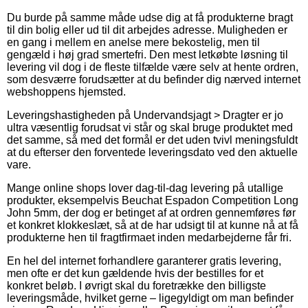
Du burde på samme måde udse dig at få produkterne bragt
til din bolig eller ud til dit arbejdes adresse. Muligheden er
en gang i mellem en anelse mere bekostelig, men til
gengæld i høj grad smertefri. Den mest letkøbte løsning til
levering vil dog i de fleste tilfælde være selv at hente ordren,
som desværre forudsætter at du befinder dig nærved internet
webshoppens hjemsted.
Leveringshastigheden på Undervandsjagt > Dragter er jo
ultra væsentlig forudsat vi står og skal bruge produktet med
det samme, så med det formål er det uden tvivl meningsfuldt
at du efterser den forventede leveringsdato ved den aktuelle
vare.
Mange online shops lover dag-til-dag levering på utallige
produkter, eksempelvis Beuchat Espadon Competition Long
John 5mm, der dog er betinget af at ordren gennemføres før
et konkret klokkeslæt, så at de har udsigt til at kunne nå at få
produkterne hen til fragtfirmaet inden medarbejderne får fri.
En hel del internet forhandlere garanterer gratis levering,
men ofte er det kun gældende hvis der bestilles for et
konkret beløb. I øvrigt skal du foretrække den billigste
leveringsmåde, hvilket gerne – ligegyldigt om man befinder