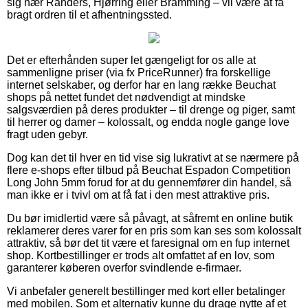
sig nær Randers, Hjørring eller Bramming – vil være at få
bragt ordren til et afhentningssted.
Det er efterhånden super let gængeligt for os alle at
sammenligne priser (via fx PriceRunner) fra forskellige
internet selskaber, og derfor har en lang række Beuchat
shops på nettet fundet det nødvendigt at mindske
salgsværdien på deres produkter – til drenge og piger, samt
til herrer og damer – kolossalt, og endda nogle gange love
fragt uden gebyr.
Dog kan det til hver en tid vise sig lukrativt at se nærmere på
flere e-shops efter tilbud på Beuchat Espadon Competition
Long John 5mm forud for at du gennemfører din handel, så
man ikke er i tvivl om at få fat i den mest attraktive pris.
Du bør imidlertid være så påvagt, at såfremt en online butik
reklamerer deres varer for en pris som kan ses som kolossalt
attraktiv, så bør det tit være et faresignal om en fup internet
shop. Kortbestillinger er trods alt omfattet af en lov, som
garanterer køberen overfor svindlende e-firmaer.
Vi anbefaler generelt bestillinger med kort eller betalinger
med mobilen. Som et alternativ kunne du drage nytte af et