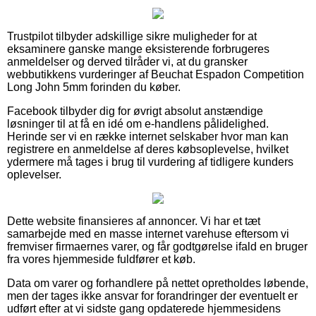
Trustpilot tilbyder adskillige sikre muligheder for at
eksaminere ganske mange eksisterende forbrugeres
anmeldelser og derved tilråder vi, at du gransker
webbutikkens vurderinger af Beuchat Espadon Competition
Long John 5mm forinden du køber.
Facebook tilbyder dig for øvrigt absolut anstændige
løsninger til at få en idé om e-handlens pålidelighed.
Herinde ser vi en række internet selskaber hvor man kan
registrere en anmeldelse af deres købsoplevelse, hvilket
ydermere må tages i brug til vurdering af tidligere kunders
oplevelser.
Dette website finansieres af annoncer. Vi har et tæt
samarbejde med en masse internet varehuse eftersom vi
fremviser firmaernes varer, og får godtgørelse ifald en bruger
fra vores hjemmeside fuldfører et køb.
Data om varer og forhandlere på nettet opretholdes løbende,
men der tages ikke ansvar for forandringer der eventuelt er
udført efter at vi sidste gang opdaterede hjemmesidens