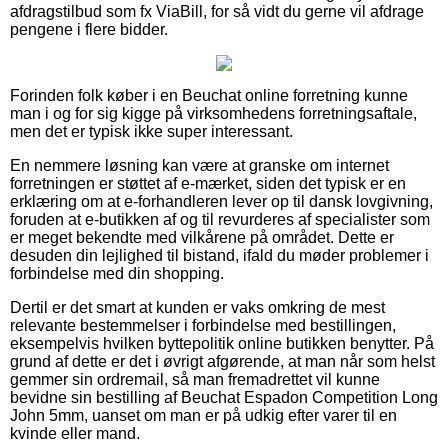
afdragstilbud som fx ViaBill, for så vidt du gerne vil afdrage
pengene i flere bidder.
Forinden folk køber i en Beuchat online forretning kunne
man i og for sig kigge på virksomhedens forretningsaftale,
men det er typisk ikke super interessant.
En nemmere løsning kan være at granske om internet
forretningen er støttet af e-mærket, siden det typisk er en
erklæring om at e-forhandleren lever op til dansk lovgivning,
foruden at e-butikken af og til revurderes af specialister som
er meget bekendte med vilkårene på området. Dette er
desuden din lejlighed til bistand, ifald du møder problemer i
forbindelse med din shopping.
Dertil er det smart at kunden er vaks omkring de mest
relevante bestemmelser i forbindelse med bestillingen,
eksempelvis hvilken byttepolitik online butikken benytter. På
grund af dette er det i øvrigt afgørende, at man når som helst
gemmer sin ordremail, så man fremadrettet vil kunne
bevidne sin bestilling af Beuchat Espadon Competition Long
John 5mm, uanset om man er på udkig efter varer til en
kvinde eller mand.