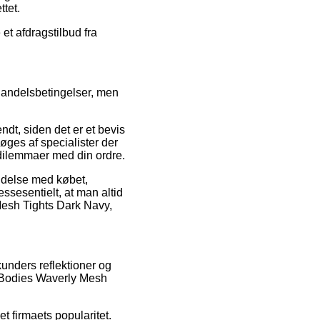
tet.
et afdragstilbud fra
andelsbetingelser, men
dt, siden det er et bevis
ges af specialister der
r dilemmaer med din ordre.
indelse med købet,
ssesentielt, at man altid
Mesh Tights Dark Navy,
unders reflektioner og
r Bodies Waverly Mesh
t firmaets popularitet.