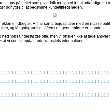
e shops på nettet som giver folk mulighed for at udfærdige en
bør udnyttes til at bedømme kundetilfredsheden.
f reklameindtægter. Vi har samarbejdsaftaler med en masse butik
kter, og får godtgørelse såfremt du gennemfører en handel.
g netshops understøttes ofte, men vi ønsker ikke at tage ansvar 
ter at vi senest opdaterede websitets informationer.
1
1
1
1
1
1
1
1
1
1
1
1
1
1
1
1
1
1
1
1
1
1
1
1
1
1
1
1
1
1
1
1
1
1
1
1
1
1
1
1
1
1
1
1
1
1
1
1
1
1
1
1
1
1
1
1
1
1
1
1
1
1
1
1
1
1
1
1
1
1
1
1
1
1
1
1
1
1
1
1
1
1
1
1
1
1
1
1
1
1
1
1
1
1
1
1
1
1
1
1
1
1
1
1
1