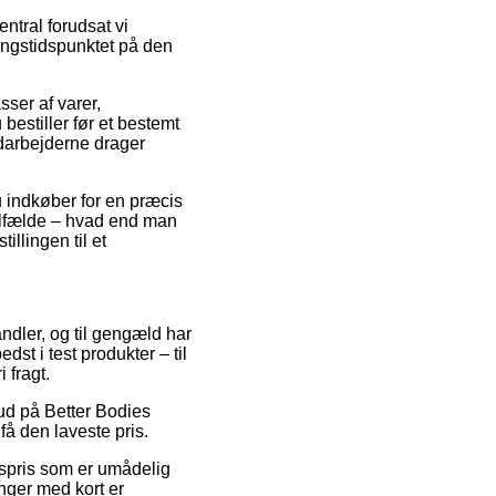
tral forudsat vi
ringstidspunktet på den
sser af varer,
bestiller før et bestemt
edarbejderne drager
u indkøber for en præcis
tilfælde – hvad end man
illingen til et
andler, og til gengæld har
st i test produkter – til
 fragt.
lbud på Better Bodies
få den laveste pris.
gspris som er umådelig
nger med kort er