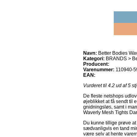
Navn:
Better Bodies Wav
Kategori:
BRANDS > Bet
Producent:
Varenummer:
110940-59
EAN:
Vurderet til
4.2
ud af 5 st
De fleste netshops udlov
øjeblikket at få sendt ti
gnidningsløs, samt i man
Waverly Mesh Tights Dar
Du kunne tillige prøve at 
sædvanligvis en tand mindr
være selv at hente varer