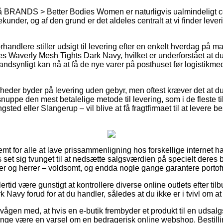
 BRANDS > Better Bodies Women er naturligvis ualmindeligt cen
under, og af den grund er det aldeles centralt at vi finder leve
handlere stiller udsigt til levering efter en enkelt hverdag på ma
 Waverly Mesh Tights Dark Navy, hvilket er underforstået at du 
sandsynligt kan nå at få de nye varer på posthuset før logistikm
omheder byder på levering uden gebyr, men oftest kræver det at d
snuppe den mest betalelige metode til levering, som i de fleste 
sted eller Slangerup – vil blive at få fragtfirmaet til at levere best
emt for alle at lave prissammenligning hos forskellige internet h
set sig tvunget til at nedsætte salgsværdien på specielt deres bed
er og herrer – voldsomt, og endda nogle gange garantere portofri
ertid være gunstigt at kontrollere diverse online outlets efter ti
Navy forud for at du handler, således at du ikke er i tvivl om at 
rvågen med, at hvis en e-butik frembyder et produkt til en udsal
nge være en varsel om en bedragerisk online webshop. Bestilli