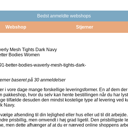
Bedst anmeldte webshops
Webshop
Stjerner
erly Mesh Tights Dark Navy
ter Bodies Women
1-better-bodies-waverly-mesh-tights-dark-
jerner baseret på
30
anmeldelser
er i vore dage mange forskellige leveringsformer. En af dem der
l en pakkeshop, hvor du selv kan hente bestillingen når du har lys
ge tilfælde desuden den mindst kostelige type af levering ved k
k Navy.
vælge afsending til din lejlighed eller hus eller ud til dit arbejd
e prisbillig, men omvendt i høj grad ligetil. Den prisbilligste le
ne, men dette afhænger af at du er nærved online shoppens arbe