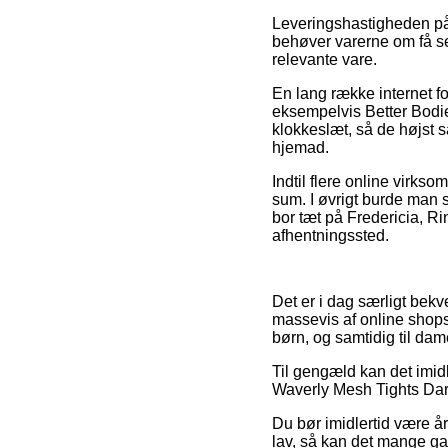
Leveringshastigheden på
behøver varerne om få sek
relevante vare.
En lang række internet for
eksempelvis Better Bodies
klokkeslæt, så de højst 
hjemad.
Indtil flere online virks
sum. I øvrigt burde man 
bor tæt på Fredericia, Ring
afhentningssted.
Det er i dag særligt bekv
massevis af online shops 
børn, og samtidig til dam
Til gengæld kan det imidl
Waverly Mesh Tights Dark 
Du bør imidlertid være å
lav, så kan det mange ga