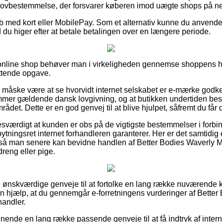
n lovbestemmelse, der forsvarer køberen imod uægte shops på net
øb med kort eller MobilePay. Som et alternativ kunne du anvende 
d du higer efter at betale betalingen over en længere periode.
online shop behøver man i virkeligheden gennemse shoppens h
attende opgave.
e måske være at se hvorvidt internet selskabet er e-mærke godken
mer gældende dansk lovgivning, og at butikken undertiden besø
mrådet. Dette er en god genvej til at blive hjulpet, såfremt du få
esværdigt at kunden er obs på de vigtigste bestemmelser i forb
ningsret internet forhandleren garanterer. Her er det samtidig e
, så man senere kan bevidne handlen af Better Bodies Waverly 
reng eller pige.
re ønskværdige genveje til at fortolke en lang række nuværende k
 en hjælp, at du gennemgår e-forretningens vurderinger af Bette
handler.
ende en lang række passende genveje til at få indtryk af interne