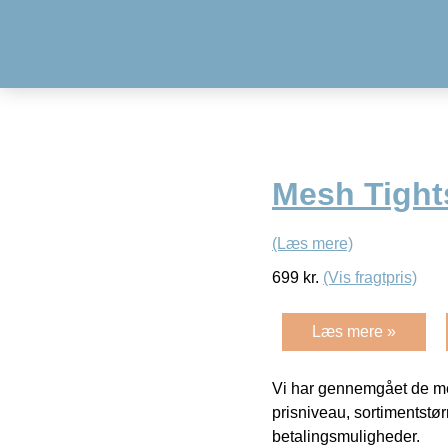
Mesh Tight
(Læs mere)
699
kr.
(Vis fragtpris)
Læs mere »
Vi har gennemgået de mes
prisniveau, sortimentstø
betalingsmuligheder.