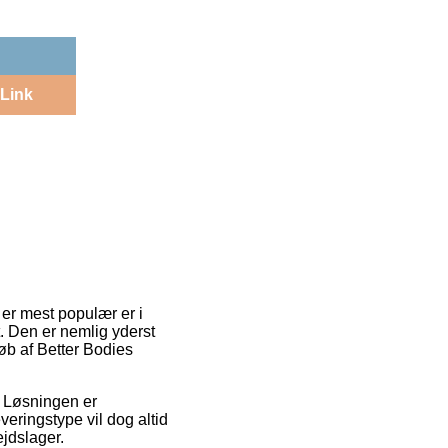
Link
 er mest populær er i
t. Den er nemlig yderst
øb af Better Bodies
e. Løsningen er
veringstype vil dog altid
jdslager.