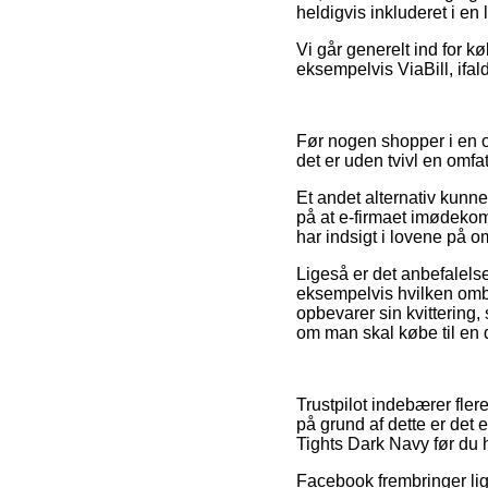
heldigvis inkluderet i e
Vi går generelt ind for k
eksempelvis ViaBill, ifal
Før nogen shopper i en 
det er uden tvivl en omf
Et andet alternativ kunn
på at e-firmaet imødekom
har indsigt i lovene på o
Ligeså er det anbefalels
eksempelvis hvilken ombyt
opbevarer sin kvittering
om man skal købe til en d
Trustpilot indebærer fle
på grund af dette er det
Tights Dark Navy før du 
Facebook frembringer lign