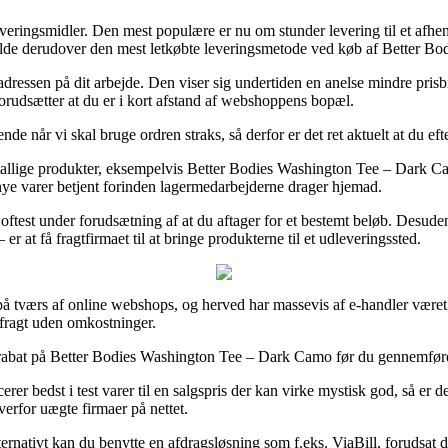
veringsmidler. Den mest populære er nu om stunder levering til et afhentn
fælde derudover den mest letkøbte leveringsmetode ved køb af Better 
til adressen på dit arbejde. Den viser sig undertiden en anelse mindre pri
forudsætter at du er i kort afstand af webshoppens bopæl.
nde når vi skal bruge ordren straks, så derfor er det ret aktuelt at du ef
å utallige produkter, eksempelvis Better Bodies Washington Tee – Dark
de nye varer betjent forinden lagermedarbejderne drager hjemad.
ftest under forudsætning af at du aftager for et bestemt beløb. Desuden
er at få fragtfirmaet til at bringe produkterne til et udleveringssted.
 på tværs af online webshops, og herved har massevis af e-handler været 
 fragt uden omkostninger.
rabat på Better Bodies Washington Tee – Dark Camo før du gennemfører d
rer bedst i test varer til en salgspris der kan virke mystisk god, så er
verfor uægte firmaer på nettet.
ternativt kan du benytte en afdragsløsning som f.eks. ViaBill, forudsat 