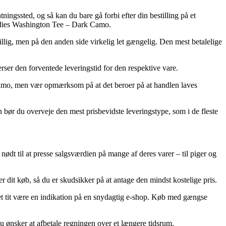
ingssted, og så kan du bare gå forbi efter din bestilling på et
Bodies Washington Tee – Dark Camo.
sbillig, men på den anden side virkelig let gængelig. Den mest betalelige
terser den forventede leveringstid for den respektive vare.
 Camo, men vær opmærksom på at det beroer på at handlen laves
 bør du overveje den mest prisbevidste leveringstype, som i de fleste
nødt til at presse salgsværdien på mange af deres varer – til piger og
it køb, så du er skudsikker på at antage den mindst kostelige pris.
 det tit være en indikation på en snydagtig e-shop. Køb med gængse
du ønsker at afbetale regningen over et længere tidsrum.