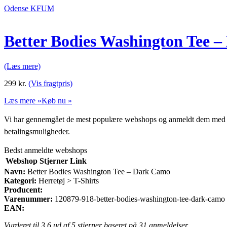
Odense KFUM
Better Bodies Washington Tee 
(Læs mere)
299
kr.
(Vis fragtpris)
Læs mere »
Køb nu »
Vi har gennemgået de mest populære webshops og anmeldt dem med stjern
betalingsmuligheder.
Bedst anmeldte webshops
Webshop
Stjerner
Link
Navn:
Better Bodies Washington Tee – Dark Camo
Kategori:
Herretøj > T-Shirts
Producent:
Varenummer:
120879-918-better-bodies-washington-tee-dark-camo
EAN:
Vurderet til
3.6
ud af 5 stjerner baseret på
31
anmeldelser