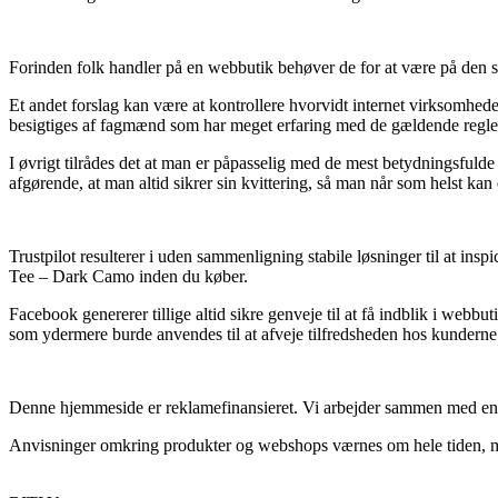
Forinden folk handler på en webbutik behøver de for at være på den si
Et andet forslag kan være at kontrollere hvorvidt internet virksomhede
besigtiges af fagmænd som har meget erfaring med de gældende regler.
I øvrigt tilrådes det at man er påpasselig med de mest betydningsfulde
afgørende, at man altid sikrer sin kvittering, så man når som helst k
Trustpilot resulterer i uden sammenligning stabile løsninger til at in
Tee – Dark Camo inden du køber.
Facebook genererer tillige altid sikre genveje til at få indblik i web
som ydermere burde anvendes til at afveje tilfredsheden hos kunderne
Denne hjemmeside er reklamefinansieret. Vi arbejder sammen med en del
Anvisninger omkring produkter og webshops værnes om hele tiden, men 