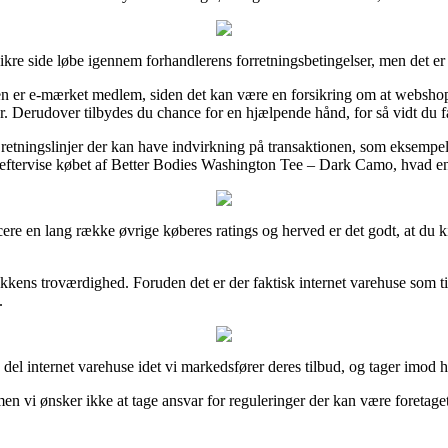
kre side løbe igennem forhandlerens forretningsbetingelser, men det er 
n er e-mærket medlem, siden det kan være en forsikring om at webshoppen
 Derudover tilbydes du chance for en hjælpende hånd, for så vidt du f
 retningslinjer der kan have indvirkning på transaktionen, som eksempelvi
an eftervise købet af Better Bodies Washington Tee – Dark Camo, hvad end
spicere en lang række øvrige køberes ratings og herved er det godt, at d
butikkens troværdighed. Foruden det er der faktisk internet varehuse som
.
 internet varehuse idet vi markedsfører deres tilbud, og tager imod hon
vi ønsker ikke at tage ansvar for reguleringer der kan være foretaget 