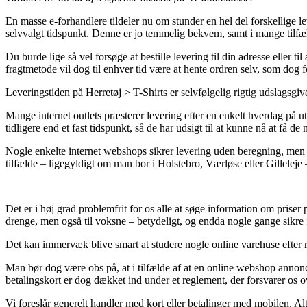
En masse e-forhandlere tildeler nu om stunder en hel del forskellige le
selvvalgt tidspunkt. Denne er jo temmelig bekvem, samt i mange til
Du burde lige så vel forsøge at bestille levering til din adresse eller 
fragtmetode vil dog til enhver tid være at hente ordren selv, som dog 
Leveringstiden på Herretøj > T-Shirts er selvfølgelig rigtig udslagsgive
Mange internet outlets præsterer levering efter en enkelt hverdag p
tidligere end et fast tidspunkt, så de har udsigt til at kunne nå at få 
Nogle enkelte internet webshops sikrer levering uden beregning, men o
tilfælde – ligegyldigt om man bor i Holstebro, Værløse eller Gilleleje – 
Det er i høj grad problemfrit for os alle at søge information om priser
drenge, men også til voksne – betydeligt, og endda nogle gange sikre
Det kan immervæk blive smart at studere nogle online varehuse efter 
Man bør dog være obs på, at i tilfælde af at en online webshop annonce
betalingskort er dog dækket ind under et reglement, der forsvarer os o
Vi foreslår generelt handler med kort eller betalinger med mobilen. Al