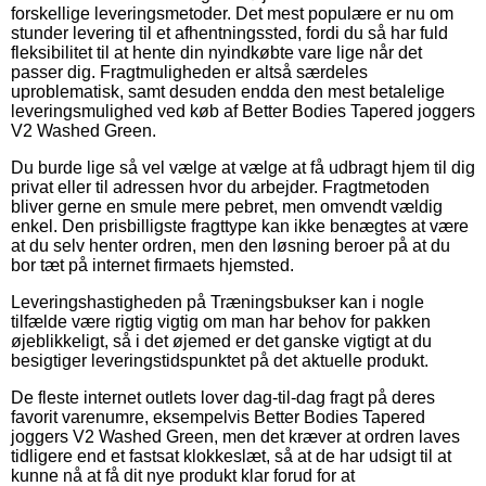
forskellige leveringsmetoder. Det mest populære er nu om
stunder levering til et afhentningssted, fordi du så har fuld
fleksibilitet til at hente din nyindkøbte vare lige når det
passer dig. Fragtmuligheden er altså særdeles
uproblematisk, samt desuden endda den mest betalelige
leveringsmulighed ved køb af Better Bodies Tapered joggers
V2 Washed Green.
Du burde lige så vel vælge at vælge at få udbragt hjem til dig
privat eller til adressen hvor du arbejder. Fragtmetoden
bliver gerne en smule mere pebret, men omvendt vældig
enkel. Den prisbilligste fragttype kan ikke benægtes at være
at du selv henter ordren, men den løsning beroer på at du
bor tæt på internet firmaets hjemsted.
Leveringshastigheden på Træningsbukser kan i nogle
tilfælde være rigtig vigtig om man har behov for pakken
øjeblikkeligt, så i det øjemed er det ganske vigtigt at du
besigtiger leveringstidspunktet på det aktuelle produkt.
De fleste internet outlets lover dag-til-dag fragt på deres
favorit varenumre, eksempelvis Better Bodies Tapered
joggers V2 Washed Green, men det kræver at ordren laves
tidligere end et fastsat klokkeslæt, så at de har udsigt til at
kunne nå at få dit nye produkt klar forud for at