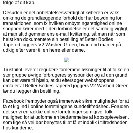
følge af dit køb.
Desuden er det anbefalelsesværdigt at køberen er vaks
omkring de grundlæggende forhold der har betydning for
transaktionen, som fx hvilken ombytningsrettighed online
shoppen kører med. I den forbindelse er det samtidig vigtigt,
at man altid gemmer ens e-mail kvittering, så man når som
helst kan dokumentere sin bestilling af Better Bodies
Tapered joggers V2 Washed Green, hvad end man er på
udkig efter varer til en herre eller dame.
Trustpilot leverer regulære fornemme løsninger til at tolke en
stor gruppe øvrige forbrugeres synspunkter og af den grund
kan det være til hjælp, at du eftersøger webshoppens
omtaler af Better Bodies Tapered joggers V2 Washed Green
før du lægger din bestilling.
Facebook frembyder også immervæk sikre muligheder for at
få et kig ind i online forretningens kundetilfredshed. Foruden
det ser vi en række online forretninger som giver folk
mulighed for at udforme en bedømmelse af købsoplevelsen,
som lige så vel bør benyttes til at få et indblik i tilfredsheden
hos kunderne.