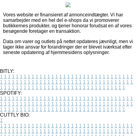
Vores website er finansieret af annonceindtægter. Vi har
samarbejder med en hel del e-shops da vi promoverer
butikkernes produkter, og tjener honorar forudsat en af vores
besøgende foretager en transaktion.
Data om varer og outlets på nettet opdateres jævnligt, men vi
tager ikke ansvar for forandringer der er blevet iværksat efter
seneste opdatering af hjemmesidens oplysninger.
BITLY:
1
1
1
1
1
1
1
1
1
1
1
1
1
1
1
1
1
1
1
1
1
1
1
1
1
1
1
1
1
1
1
1
1
1
1
1
1
1
1
1
1
1
1
1
1
1
1
1
1
1
1
1
1
1
1
1
1
1
1
1
1
1
1
1
1
1
1
1
1
1
1
1
1
1
1
1
1
1
1
1
1
1
1
1
1
1
1
1
1
1
1
1
1
1
1
1
1
1
1
1
SPOTIFY:
1
1
1
1
1
1
1
1
1
1
1
1
1
1
1
1
1
1
1
1
1
1
1
1
1
1
1
1
1
1
1
1
1
1
1
1
1
1
1
1
1
1
1
1
1
1
1
1
1
1
1
1
1
1
1
1
1
1
1
1
1
1
1
1
1
1
1
1
1
1
1
1
1
1
1
1
1
1
1
1
1
1
1
1
1
1
1
1
1
1
1
1
1
1
1
1
1
1
1
1
CUTTLY BIO:
1
1
1
1
1
1
1
1
1
1
1
1
1
1
1
1
1
1
1
1
1
1
1
1
1
1
1
1
1
1
1
1
1
1
1
1
1
1
1
1
1
1
1
1
1
1
1
1
1
1
1
1
1
1
1
1
1
1
1
1
1
1
1
1
1
1
1
1
1