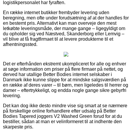
logistikpersonalet har fyraften.
En række internet butikker frembyder levering uden
beregning, men ofte under forudsætning af at der handles for
en bestemt pris. Alternativt kan man overveje den mest
letkøbte leveringsmåde, der mange gange – ligegyldigt om
du opholder sig ved Næstved, Skanderborg eller Lemvig –
vil blive at få fragtfirmaet til at levere produkterne til et
afhentningssted.
Det er efterhånden ekstremt ukompliceret for alle og enhver
at søge information om priser på flere firmaer på nettet, og
derved har utallige Better Bodies internet selskaber i
Danmark ikke kunne slippe for at mindske salgsværdien på
en række af deres varer – til børn, men ligeledes til herrer og
damer – eftertrykkeligt, og endda nogle gange sikre gebyrfri
levering.
Det kan dog ikke desto mindre vise sig smart at se nærmere
på forskellige online forhandlere efter udsalg på Better
Bodies Tapered joggers V2 Washed Green forud for at du
bestiller, sådan at man er velinformeret til at indhente den
skarpeste pris.