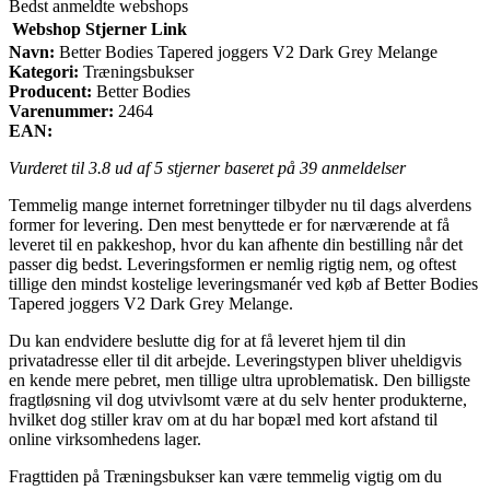
Bedst anmeldte webshops
Webshop
Stjerner
Link
Navn:
Better Bodies Tapered joggers V2 Dark Grey Melange
Kategori:
Træningsbukser
Producent:
Better Bodies
Varenummer:
2464
EAN:
Vurderet til
3.8
ud af 5 stjerner baseret på
39
anmeldelser
Temmelig mange internet forretninger tilbyder nu til dags alverdens
former for levering. Den mest benyttede er for nærværende at få
leveret til en pakkeshop, hvor du kan afhente din bestilling når det
passer dig bedst. Leveringsformen er nemlig rigtig nem, og oftest
tillige den mindst kostelige leveringsmanér ved køb af Better Bodies
Tapered joggers V2 Dark Grey Melange.
Du kan endvidere beslutte dig for at få leveret hjem til din
privatadresse eller til dit arbejde. Leveringstypen bliver uheldigvis
en kende mere pebret, men tillige ultra uproblematisk. Den billigste
fragtløsning vil dog utvivlsomt være at du selv henter produkterne,
hvilket dog stiller krav om at du har bopæl med kort afstand til
online virksomhedens lager.
Fragttiden på Træningsbukser kan være temmelig vigtig om du