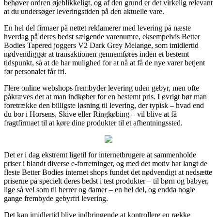
behøver ordren øjeblikkeligt, og af den grund er det virkelig relevant
at du undersøger leveringstiden på den aktuelle vare.
En hel del firmaer på nettet reklamerer med levering på næste
hverdag på deres bedst sælgende varenumre, eksempelvis Better
Bodies Tapered joggers V2 Dark Grey Melange, som imidlertid
nødvendiggør at transaktionen gennemføres inden et bestemt
tidspunkt, så at de har mulighed for at nå at få de nye varer betjent
før personalet får fri.
Flere online webshops frembyder levering uden gebyr, men ofte
påkræves det at man indkøber for en bestemt pris. I øvrigt bør man
foretrække den billigste løsning til levering, der typisk – hvad end
du bor i Horsens, Skive eller Ringkøbing – vil blive at få
fragtfirmaet til at køre dine produkter til et afhentningssted.
Det er i dag ekstremt ligetil for internetbrugere at sammenholde
priser i blandt diverse e-forretninger, og med det motiv har langt de
fleste Better Bodies internet shops fundet det nødvendigt at nedsætte
priserne på specielt deres bedst i test produkter – til børn og babyer,
lige så vel som til herrer og damer – en hel del, og endda nogle
gange frembyde gebyrfri levering.
Det kan imidlertid blive indbringende at kontrollere en række