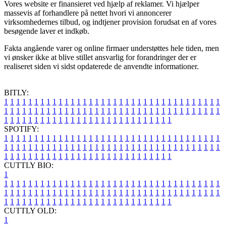
Vores website er finansieret ved hjælp af reklamer. Vi hjælper
massevis af forhandlere på nettet hvori vi annoncerer
virksomhedernes tilbud, og indtjener provision forudsat en af vores
besøgende laver et indkøb.
Fakta angående varer og online firmaer understøttes hele tiden, men
vi ønsker ikke at blive stillet ansvarlig for forandringer der er
realiseret siden vi sidst opdaterede de anvendte informationer.
BITLY:
1
1
1
1
1
1
1
1
1
1
1
1
1
1
1
1
1
1
1
1
1
1
1
1
1
1
1
1
1
1
1
1
1
1
1
1
1
1
1
1
1
1
1
1
1
1
1
1
1
1
1
1
1
1
1
1
1
1
1
1
1
1
1
1
1
1
1
1
1
1
1
1
1
1
1
1
1
1
1
1
1
1
1
1
1
1
1
1
1
1
1
1
1
1
1
1
1
1
1
1
SPOTIFY:
1
1
1
1
1
1
1
1
1
1
1
1
1
1
1
1
1
1
1
1
1
1
1
1
1
1
1
1
1
1
1
1
1
1
1
1
1
1
1
1
1
1
1
1
1
1
1
1
1
1
1
1
1
1
1
1
1
1
1
1
1
1
1
1
1
1
1
1
1
1
1
1
1
1
1
1
1
1
1
1
1
1
1
1
1
1
1
1
1
1
1
1
1
1
1
1
1
1
1
1
CUTTLY BIO:
1
1
1
1
1
1
1
1
1
1
1
1
1
1
1
1
1
1
1
1
1
1
1
1
1
1
1
1
1
1
1
1
1
1
1
1
1
1
1
1
1
1
1
1
1
1
1
1
1
1
1
1
1
1
1
1
1
1
1
1
1
1
1
1
1
1
1
1
1
1
1
1
1
1
1
1
1
1
1
1
1
1
1
1
1
1
1
1
1
1
1
1
1
1
1
1
1
1
1
1
1
CUTTLY OLD:
1