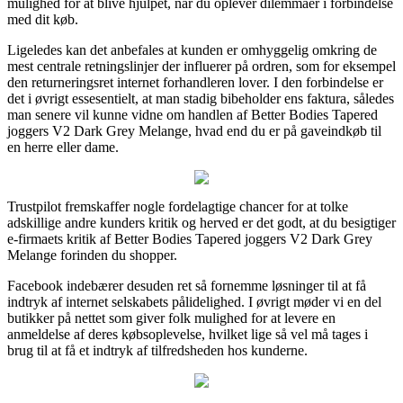
mulighed for at blive hjulpet, når du oplever dilemmaer i forbindelse
med dit køb.
Ligeledes kan det anbefales at kunden er omhyggelig omkring de
mest centrale retningslinjer der influerer på ordren, som for eksempel
den returneringsret internet forhandleren lover. I den forbindelse er
det i øvrigt essesentielt, at man stadig bibeholder ens faktura, således
man senere vil kunne vidne om handlen af Better Bodies Tapered
joggers V2 Dark Grey Melange, hvad end du er på gaveindkøb til
en herre eller dame.
Trustpilot fremskaffer nogle fordelagtige chancer for at tolke
adskillige andre kunders kritik og herved er det godt, at du besigtiger
e-firmaets kritik af Better Bodies Tapered joggers V2 Dark Grey
Melange forinden du shopper.
Facebook indebærer desuden ret så fornemme løsninger til at få
indtryk af internet selskabets pålidelighed. I øvrigt møder vi en del
butikker på nettet som giver folk mulighed for at levere en
anmeldelse af deres købsoplevelse, hvilket lige så vel må tages i
brug til at få et indtryk af tilfredsheden hos kunderne.