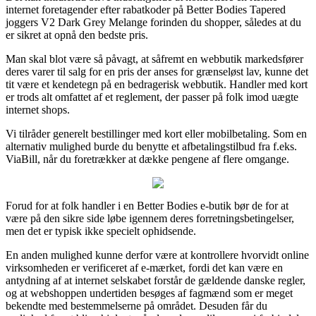
internet foretagender efter rabatkoder på Better Bodies Tapered
joggers V2 Dark Grey Melange forinden du shopper, således at du
er sikret at opnå den bedste pris.
Man skal blot være så påvagt, at såfremt en webbutik markedsfører
deres varer til salg for en pris der anses for grænseløst lav, kunne det
tit være et kendetegn på en bedragerisk webbutik. Handler med kort
er trods alt omfattet af et reglement, der passer på folk imod uægte
internet shops.
Vi tilråder generelt bestillinger med kort eller mobilbetaling. Som en
alternativ mulighed burde du benytte et afbetalingstilbud fra f.eks.
ViaBill, når du foretrækker at dække pengene af flere omgange.
Forud for at folk handler i en Better Bodies e-butik bør de for at
være på den sikre side løbe igennem deres forretningsbetingelser,
men det er typisk ikke specielt ophidsende.
En anden mulighed kunne derfor være at kontrollere hvorvidt online
virksomheden er verificeret af e-mærket, fordi det kan være en
antydning af at internet selskabet forstår de gældende danske regler,
og at webshoppen undertiden besøges af fagmænd som er meget
bekendte med bestemmelserne på området. Desuden får du