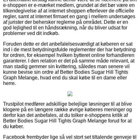
e-shoppen er e-mærket medlem, grundet at det bør være en
tilkendegivelse af at internet shoppen efterlever de officielle
regler, samt at internet firmaet en gang i mellem undersøges
af jurister der behersker reglerne på området. Dette er en
god lejlighed til en håndsrækning, når du bliver udsat for
problemer ved dit indkøb.
Foruden dette er det anbefalelsesværdigt at køberen er sat
ind i de mest betydningsfulde reglementer der har betydning
for ordren, for eksempel hvilken bytteret online forhandleren
garanterer. I den relation er det på samme måde relevant, at
man stadig gemmer sin kvittering, således man senere vil
kunne bevise sin ordre af Better Bodies Sugar Hill Tights
Graph Melange, hvad end du skal købe til en dame eller
herre.
Trustpilot medfører adskillige belejlige løsninger til at blive
klogere på en længere række øvrige køberes meninger og
derfor kan det anbefales, at du tolker e-shoppens kritik af
Better Bodies Sugar Hill Tights Graph Melange forud for at
du køber.
Facebook frembyder lige så vel stort set tiltalende genveje til