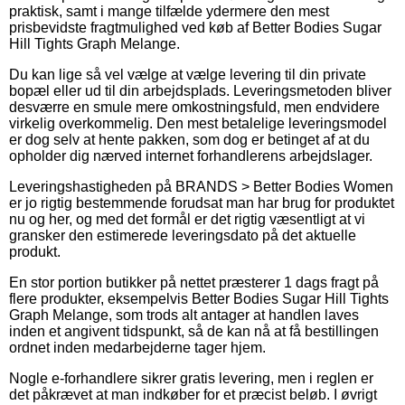
praktisk, samt i mange tilfælde ydermere den mest
prisbevidste fragtmulighed ved køb af Better Bodies Sugar
Hill Tights Graph Melange.
Du kan lige så vel vælge at vælge levering til din private
bopæl eller ud til din arbejdsplads. Leveringsmetoden bliver
desværre en smule mere omkostningsfuld, men endvidere
virkelig overkommelig. Den mest betalelige leveringsmodel
er dog selv at hente pakken, som dog er betinget af at du
opholder dig nærved internet forhandlerens arbejdslager.
Leveringshastigheden på BRANDS > Better Bodies Women
er jo rigtig bestemmende forudsat man har brug for produktet
nu og her, og med det formål er det rigtig væsentligt at vi
gransker den estimerede leveringsdato på det aktuelle
produkt.
En stor portion butikker på nettet præsterer 1 dags fragt på
flere produkter, eksempelvis Better Bodies Sugar Hill Tights
Graph Melange, som trods alt antager at handlen laves
inden et angivent tidspunkt, så de kan nå at få bestillingen
ordnet inden medarbejderne tager hjem.
Nogle e-forhandlere sikrer gratis levering, men i reglen er
det påkrævet at man indkøber for et præcist beløb. I øvrigt