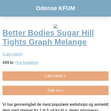
Odense KFUM
Better Bodies Sugar Hill
Tights Graph Melange
(Læs mere)
449
kr.
(Vis fragtpris)
Læs mere »
Køb nu »
Vi har gennemgået de mest populære webshops og anmeldt
dem med stjerner fra 1 til 5 ud fra bl.a. deres prisniveau,