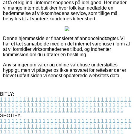
at få et kig ind i internet shoppens pålidelighed. Her møder
vi mange internet butikker hvor folk kan nedfælde en
bedømmelse af virksomhedens service, som tillige må
benyttes til at vurdere kundernes tilfredshed.
Denne hjemmeside er finansieret af annonceindtægter. Vi
har et tæt samarbejde med en del internet varehuse i form af
at vi formidler virksomhedernes tilbud, og indhenter
kommission om du udfører en bestilling.
Anvisninger om varer og online varehuse understøttes
hyppigt, men vi påtager os ikke ansvaret for rettelser der er
blevet udført siden vi senest opdaterede websitets data.
BITLY:
1
1
1
1
1
1
1
1
1
1
1
1
1
1
1
1
1
1
1
1
1
1
1
1
1
1
1
1
1
1
1
1
1
1
1
1
1
1
1
1
1
1
1
1
1
1
1
1
1
1
1
1
1
1
1
1
1
1
1
1
1
1
1
1
1
1
1
1
1
1
1
1
1
1
1
1
1
1
1
1
1
1
1
1
1
1
1
1
1
1
1
1
1
1
1
1
1
1
1
1
SPOTIFY:
1
1
1
1
1
1
1
1
1
1
1
1
1
1
1
1
1
1
1
1
1
1
1
1
1
1
1
1
1
1
1
1
1
1
1
1
1
1
1
1
1
1
1
1
1
1
1
1
1
1
1
1
1
1
1
1
1
1
1
1
1
1
1
1
1
1
1
1
1
1
1
1
1
1
1
1
1
1
1
1
1
1
1
1
1
1
1
1
1
1
1
1
1
1
1
1
1
1
1
1