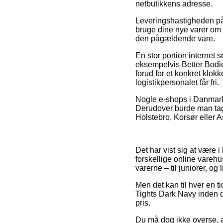
netbutikkens adresse.
Leveringshastigheden på 
bruge dine nye varer om e
den pågældende vare.
En stor portion internet s
eksempelvis Better Bodie
forud for et konkret klokk
logistikpersonalet får fri.
Nogle e-shops i Danmark p
Derudover burde man tage
Holstebro, Korsør eller A
Det har vist sig at være 
forskellige online varehu
varerne – til juniorer, o
Men det kan til hver en t
Tights Dark Navy inden d
pris.
Du må dog ikke overse, a