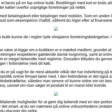
 et bevis på en fup online butik. Bestillinger med kort er trods alt
er køber overfor uoprigtige forretninger på nettet.
r med betalingskort eller betalinger med mobilen. Som en anden
lbud som eksempelvis ViaBill, såfremt du higer efter at finansiere
butik kunne de i reglen tyde shoppens forretningsbetingelser, 
unne være at kigge om e-butikken er e-mærket medlem, grundet a
orretningen respekterer gældende dansk lovgivning, samt at onli
m er meget bekendte med reglerne. Desuden tilbydes du genvej til
ger i forbindelse med dit køb.
 du er på vagt for de mest aktuelle vilkår der har indvirkning på
politik online firmaet kører med. I den forbindelse er det også a
bsbekræftelse, således man senere vil kunne vidne om sin besti
avy, uanset om man søger et produkt til en mand eller kvinde.
t tiltalende muligheder for at gøre dig bekendt med en stor portio
er det smart, at du ser nærmere på online virksomhedens omtaler
 du placerer din ordre.