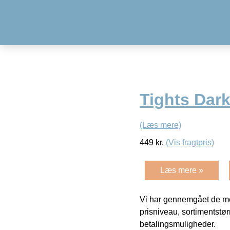
Tights Dar
(Læs mere)
449
kr.
(Vis fragtpris)
Læs mere »
Vi har gennemgået de mes
prisniveau, sortimentstø
betalingsmuligheder.