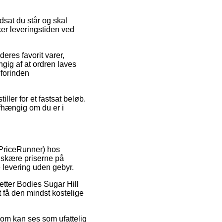
sat du står og skal
ker leveringstiden ved
deres favorit varer,
gig af at ordren laves
 forinden
ller for et fastsat beløb.
fhængig om du er i
x PriceRunner) hos
edskære priserne på
e levering uden gebyr.
etter Bodies Sugar Hill
 få den mindst kostelige
som kan ses som ufattelig