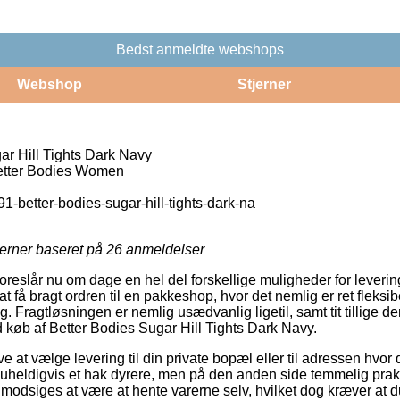
Bedst anmeldte webshops
Webshop
Stjerner
ar Hill Tights Dark Navy
ter Bodies Women
1-better-bodies-sugar-hill-tights-dark-na
jerner baseret på
26
anmeldelser
foreslår nu om dage en hel del forskellige muligheder for leveri
 få bragt ordren til en pakkeshop, hvor det nemlig er ret fleksib
g. Fragtløsningen er nemlig usædvanlig ligetil, samt tit tillige d
d køb af Better Bodies Sugar Hill Tights Dark Navy.
e at vælge levering til din private bopæl eller til adressen hvor 
 uheldigvis et hak dyrere, men på den anden side temmelig prakt
odsiges at være at hente varerne selv, hvilket dog kræver at du