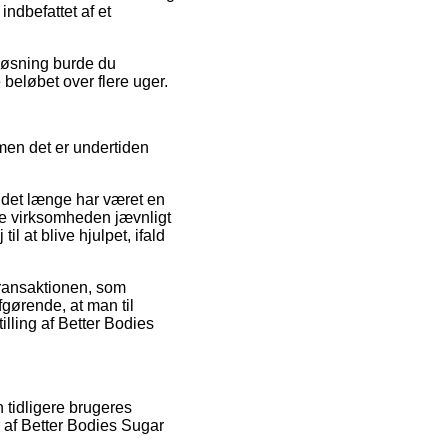
 indbefattet af et
 løsning burde du
 beløbet over flere uger.
men det er undertiden
t det længe har været en
ne virksomheden jævnligt
 at blive hjulpet, ifald
 transaktionen, som
fgørende, at man til
lling af Better Bodies
n tidligere brugeres
 af Better Bodies Sugar