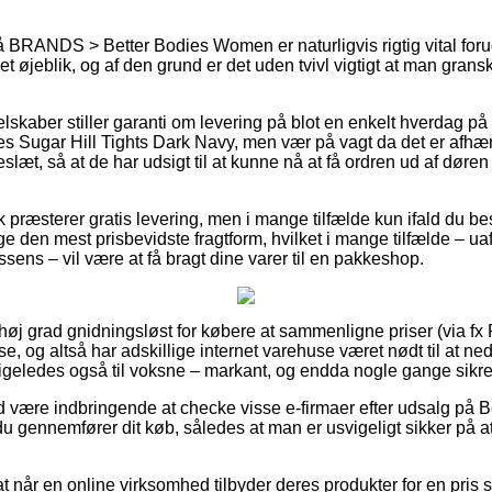
BRANDS > Better Bodies Women er naturligvis rigtig vital forud
t øjeblik, og af den grund er det uden tvivl vigtigt at man grans
elskaber stiller garanti om levering på blot en enkelt hverdag på 
s Sugar Hill Tights Dark Navy, men vær på vagt da det er afhæn
eslæt, så at de har udsigt til at kunne nå at få ordren ud af døren
ræsterer gratis levering, men i mange tilfælde kun ifald du besti
 den mest prisbevidste fragtform, hvilket i mange tilfælde – ua
ssens – vil være at få bragt dine varer til en pakkeshop.
i høj grad gnidningsløst for købere at sammenligne priser (via f
se, og altså har adskillige internet varehuse været nødt til at n
g ligeledes også til voksne – markant, og endda nogle gange sikr
id være indbringende at checke visse e-firmaer efter udsalg på B
u gennemfører dit køb, således at man er usvigeligt sikker på at
t når en online virksomhed tilbyder deres produkter for en pris 