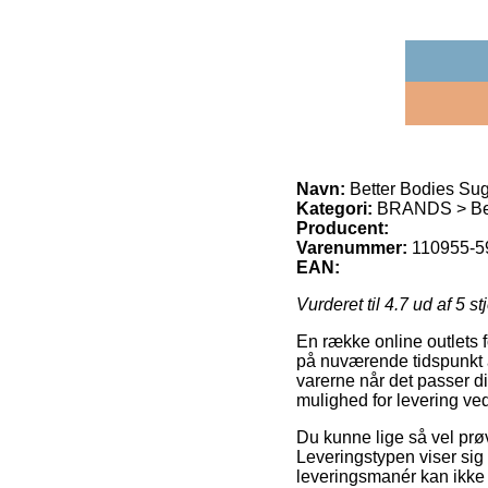
Navn:
Better Bodies Sug
Kategori:
BRANDS > Bet
Producent:
Varenummer:
110955-59
EAN:
Vurderet til
4.7
ud af 5 st
En række online outlets 
på nuværende tidspunkt at
varerne når det passer di
mulighed for levering ve
Du kunne lige så vel prøv
Leveringstypen viser sig
leveringsmanér kan ikke m