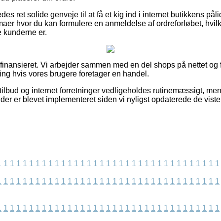
es ret solide genveje til at få et kig ind i internet butikkens på
maer hvor du kan formulere en anmeldelse af ordreforløbet, hvilk
de kunderne er.
finansieret. Vi arbejder sammen med en del shops på nettet og 
ling hvis vores brugere foretager en handel.
ilbud og internet forretninger vedligeholdes rutinemæssigt, men
 der er blevet implementeret siden vi nyligst opdaterede de viste
1
1
1
1
1
1
1
1
1
1
1
1
1
1
1
1
1
1
1
1
1
1
1
1
1
1
1
1
1
1
1
1
1
1
1
1
1
1
1
1
1
1
1
1
1
1
1
1
1
1
1
1
1
1
1
1
1
1
1
1
1
1
1
1
1
1
1
1
1
1
1
1
1
1
1
1
1
1
1
1
1
1
1
1
1
1
1
1
1
1
1
1
1
1
1
1
1
1
1
1
1
1
1
1
1