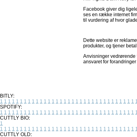
Facebook giver dig ligeled
ses en række internet fir
til vurdering af hvor gla
Dette website er reklame
produkter, og tjener beta
Anvisninger vedrørende t
ansvaret for forandringer
BITLY:
1
1
1
1
1
1
1
1
1
1
1
1
1
1
1
1
1
1
1
1
1
1
1
1
1
1
1
1
1
1
1
1
1
1
SPOTIFY:
1
1
1
1
1
1
1
1
1
1
1
1
1
1
1
1
1
1
1
1
1
1
1
1
1
1
1
1
1
1
1
1
1
1
CUTTLY BIO:
1
1
1
1
1
1
1
1
1
1
1
1
1
1
1
1
1
1
1
1
1
1
1
1
1
1
1
1
1
1
1
1
1
1
1
CUTTLY OLD: