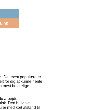
Link
ng. Det mest populære er
elt for dig at kunne hente
en mest betalelige
du arbejder.
isk. Den billigste
 er med kort afstand til