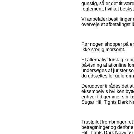
gunstig, så er det tit være
reglement, hvilket beskytt
Vi anbefaler bestillinge
overveje et afbetalingsti
Før nogen shopper på en 
ikke særlig morsomt.
Et alternativt forslag k
påvisning af at online f
undersøges af jurister so
du udsættes for udfordrin
Derudover tilrådes det at
eksempelvis hvilken bytte
enhver tid gemmer sin kø
Sugar Hill Tights Dark N
Trustpilot frembringer re
betragtninger og derfor 
Hill Tights Dark Navy før