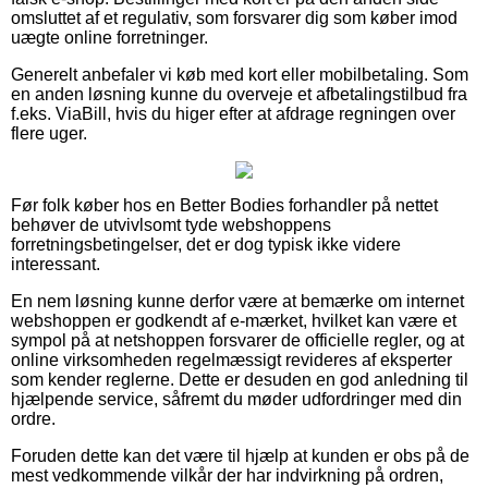
omsluttet af et regulativ, som forsvarer dig som køber imod
uægte online forretninger.
Generelt anbefaler vi køb med kort eller mobilbetaling. Som
en anden løsning kunne du overveje et afbetalingstilbud fra
f.eks. ViaBill, hvis du higer efter at afdrage regningen over
flere uger.
Før folk køber hos en Better Bodies forhandler på nettet
behøver de utvivlsomt tyde webshoppens
forretningsbetingelser, det er dog typisk ikke videre
interessant.
En nem løsning kunne derfor være at bemærke om internet
webshoppen er godkendt af e-mærket, hvilket kan være et
sympol på at netshoppen forsvarer de officielle regler, og at
online virksomheden regelmæssigt revideres af eksperter
som kender reglerne. Dette er desuden en god anledning til
hjælpende service, såfremt du møder udfordringer med din
ordre.
Foruden dette kan det være til hjælp at kunden er obs på de
mest vedkommende vilkår der har indvirkning på ordren,