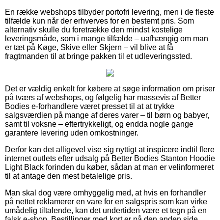
En række webshops tilbyder portofri levering, men i de fleste
tilfælde kun når der erhverves for en bestemt pris. Som
alternativ skulle du foretrække den mindst kostelige
leveringsmåde, som i mange tilfælde – uafhængig om man
er tæt på Køge, Skive eller Skjern – vil blive at få
fragtmanden til at bringe pakken til et udleveringssted.
Det er vældig enkelt for købere at søge information om priser
på tværs af webshops, og følgelig har massevis af Better
Bodies e-forhandlere været presset til at at trykke
salgsværdien på mange af deres varer – til børn og babyer,
samt til voksne – eftertrykkeligt, og endda nogle gange
garantere levering uden omkostninger.
Derfor kan det alligevel vise sig nyttigt at inspicere indtil flere
internet outlets efter udsalg på Better Bodies Stanton Hoodie
Light Black forinden du køber, sådan at man er velinformeret
til at antage den mest betalelige pris.
Man skal dog være omhyggelig med, at hvis en forhandler
på nettet reklamerer en vare for en salgspris som kan virke
umådelig tiltalende, kan det undertiden være et tegn på en
falsk e-shop. Bestillinger med kort er på den anden side