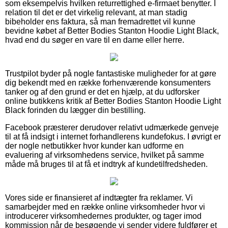
som eksempelvis hvilken returrettighed e-firmaet benytter. I
relation til det er det virkelig relevant, at man stadig
bibeholder ens faktura, så man fremadrettet vil kunne
bevidne købet af Better Bodies Stanton Hoodie Light Black,
hvad end du søger en vare til en dame eller herre.
Trustpilot byder på nogle fantastiske muligheder for at gøre
dig bekendt med en række forhenværende konsumenters
tanker og af den grund er det en hjælp, at du udforsker
online butikkens kritik af Better Bodies Stanton Hoodie Light
Black forinden du lægger din bestilling.
Facebook præsterer derudover relativt udmærkede genveje
til at få indsigt i internet forhandlerens kundefokus. I øvrigt er
der nogle netbutikker hvor kunder kan udforme en
evaluering af virksomhedens service, hvilket på samme
måde må bruges til at få et indtryk af kundetilfredsheden.
Vores side er finansieret af indtægter fra reklamer. Vi
samarbejder med en række online virksomheder hvor vi
introducerer virksomhedernes produkter, og tager imod
kommission når de besøgende vi sender videre fuldfører et