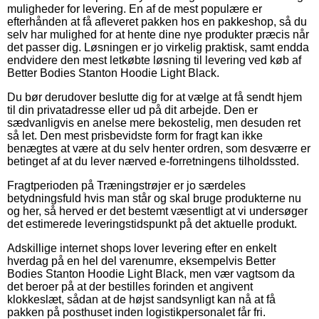
muligheder for levering. En af de mest populære er
efterhånden at få afleveret pakken hos en pakkeshop, så du
selv har mulighed for at hente dine nye produkter præcis når
det passer dig. Løsningen er jo virkelig praktisk, samt endda
endvidere den mest letkøbte løsning til levering ved køb af
Better Bodies Stanton Hoodie Light Black.
Du bør derudover beslutte dig for at vælge at få sendt hjem
til din privatadresse eller ud på dit arbejde. Den er
sædvanligvis en anelse mere bekostelig, men desuden ret
så let. Den mest prisbevidste form for fragt kan ikke
benægtes at være at du selv henter ordren, som desværre er
betinget af at du lever nærved e-forretningens tilholdssted.
Fragtperioden på Træningstrøjer er jo særdeles
betydningsfuld hvis man står og skal bruge produkterne nu
og her, så herved er det bestemt væsentligt at vi undersøger
det estimerede leveringstidspunkt på det aktuelle produkt.
Adskillige internet shops lover levering efter en enkelt
hverdag på en hel del varenumre, eksempelvis Better
Bodies Stanton Hoodie Light Black, men vær vagtsom da
det beroer på at der bestilles forinden et angivent
klokkeslæt, sådan at de højst sandsynligt kan nå at få
pakken på posthuset inden logistikpersonalet får fri.