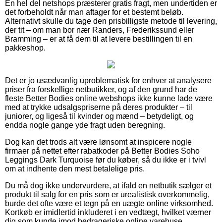
En hel del netshops præsterer gratis fragt, men undertiden er
det forbeholdt når man aftager for et bestemt beløb.
Alternativt skulle du tage den prisbilligste metode til levering,
der tit – om man bor nær Randers, Frederikssund eller
Bramming – er at få dem til at levere bestillingen til en
pakkeshop.
Det er jo usædvanlig uproblematisk for enhver at analysere
priser fra forskellige netbutikker, og af den grund har de
fleste Better Bodies online webshops ikke kunne lade være
med at trykke udsalgspriserne på deres produkter – til
juniorer, og ligeså til kvinder og mænd – betydeligt, og
endda nogle gange yde fragt uden beregning.
Dog kan det trods alt være lønsomt at inspicere nogle
firmaer på nettet efter rabatkoder på Better Bodies Soho
Leggings Dark Turquoise før du køber, så du ikke er i tvivl
om at indhente den mest betalelige pris.
Du må dog ikke undervurdere, at ifald en netbutik sælger et
produkt til salg for en pris som er urealistisk overkommelig,
burde det ofte være et tegn på en uægte online virksomhed.
Kortkøb er imidlertid inkluderet i en vedtægt, hvilket værner
dig som kunde imod bedrageriske online varehuse.