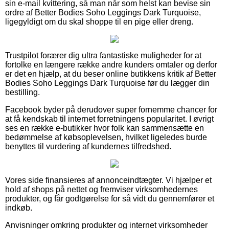
sin e-mail kvittering, så man når som helst kan bevise sin
ordre af Better Bodies Soho Leggings Dark Turquoise,
ligegyldigt om du skal shoppe til en pige eller dreng.
Trustpilot forærer dig ultra fantastiske muligheder for at
fortolke en længere række andre kunders omtaler og derfor
er det en hjælp, at du beser online butikkens kritik af Better
Bodies Soho Leggings Dark Turquoise før du lægger din
bestilling.
Facebook byder på derudover super fornemme chancer for
at få kendskab til internet forretningens popularitet. I øvrigt
ses en række e-butikker hvor folk kan sammensætte en
bedømmelse af købsoplevelsen, hvilket ligeledes burde
benyttes til vurdering af kundernes tilfredshed.
Vores side finansieres af annonceindtægter. Vi hjælper et
hold af shops på nettet og fremviser virksomhedernes
produkter, og får godtgørelse for så vidt du gennemfører et
indkøb.
Anvisninger omkring produkter og internet virksomheder