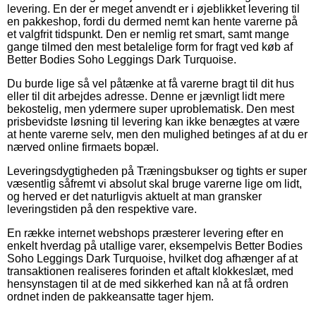
levering. En der er meget anvendt er i øjeblikket levering til
en pakkeshop, fordi du dermed nemt kan hente varerne på
et valgfrit tidspunkt. Den er nemlig ret smart, samt mange
gange tilmed den mest betalelige form for fragt ved køb af
Better Bodies Soho Leggings Dark Turquoise.
Du burde lige så vel påtænke at få varerne bragt til dit hus
eller til dit arbejdes adresse. Denne er jævnligt lidt mere
bekostelig, men ydermere super uproblematisk. Den mest
prisbevidste løsning til levering kan ikke benægtes at være
at hente varerne selv, men den mulighed betinges af at du er
nærved online firmaets bopæl.
Leveringsdygtigheden på Træningsbukser og tights er super
væsentlig såfremt vi absolut skal bruge varerne lige om lidt,
og herved er det naturligvis aktuelt at man gransker
leveringstiden på den respektive vare.
En række internet webshops præsterer levering efter en
enkelt hverdag på utallige varer, eksempelvis Better Bodies
Soho Leggings Dark Turquoise, hvilket dog afhænger af at
transaktionen realiseres forinden et aftalt klokkeslæt, med
hensynstagen til at de med sikkerhed kan nå at få ordren
ordnet inden de pakkeansatte tager hjem.