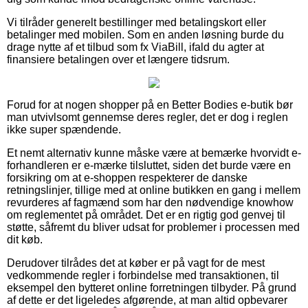
Vi tilråder generelt bestillinger med betalingskort eller
betalinger med mobilen. Som en anden løsning burde du
drage nytte af et tilbud som fx ViaBill, ifald du agter at
finansiere betalingen over et længere tidsrum.
Forud for at nogen shopper på en Better Bodies e-butik bør
man utvivlsomt gennemse deres regler, det er dog i reglen
ikke super spændende.
Et nemt alternativ kunne måske være at bemærke hvorvidt e-
forhandleren er e-mærke tilsluttet, siden det burde være en
forsikring om at e-shoppen respekterer de danske
retningslinjer, tillige med at online butikken en gang i mellem
revurderes af fagmænd som har den nødvendige knowhow
om reglementet på området. Det er en rigtig god genvej til
støtte, såfremt du bliver udsat for problemer i processen med
dit køb.
Derudover tilrådes det at køber er på vagt for de mest
vedkommende regler i forbindelse med transaktionen, til
eksempel den bytteret online forretningen tilbyder. På grund
af dette er det ligeledes afgørende, at man altid opbevarer