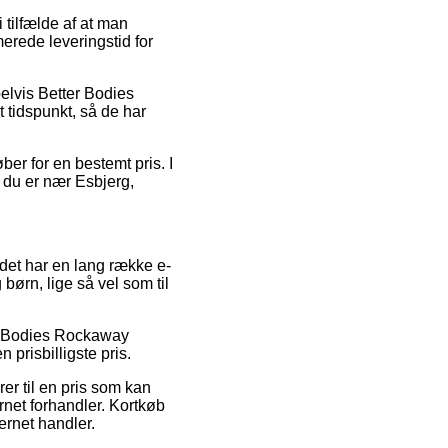
tilfælde af at man
merede leveringstid for
elvis Better Bodies
tidspunkt, så de har
er for en bestemt pris. I
 du er nær Esbjerg,
r det har en lang række e-
børn, lige så vel som til
ter Bodies Rockaway
prisbilligste pris.
rer til en pris som kan
ernet forhandler. Kortkøb
ternet handler.