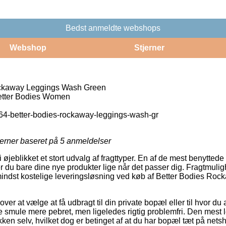
Bedst anmeldte webshops
Webshop
Stjerner
ckaway Leggings Wash Green
ter Bodies Women
4-better-bodies-rockaway-leggings-wash-gr
jerner baseret på
5
anmeldelser
i øjeblikket et stort udvalg af fragttyper. En af de mest benytted
du bare dine nye produkter lige når det passer dig. Fragtmulighe
indst kostelige leveringsløsning ved køb af Better Bodies Ro
over at vælge at få udbragt til din private bopæl eller til hvor du
le smule mere pebret, men ligeledes rigtig problemfri. Den mest 
kken selv, hvilket dog er betinget af at du har bopæl tæt på ne