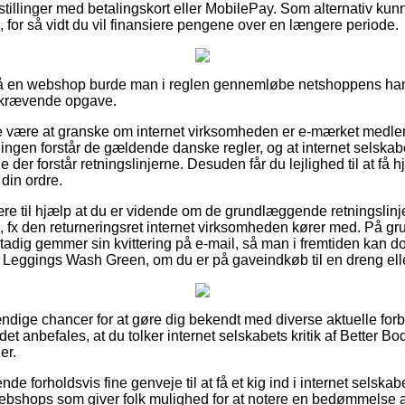
estillinger med betalingskort eller MobilePay. Som alternativ ku
 for så vidt du vil finansiere pengene over en længere periode.
 en webshop burde man i reglen gennemløbe netshoppens hand
dskrævende opgave.
 være at granske om internet virksomheden er e-mærket medlem,
tningen forstår de gældende danske regler, og at internet selska
 der forstår retningslinjerne. Desuden får du lejlighed til at få 
din ordre.
re til hjælp at du er vidende om de grundlæggende retningslinj
 fx den returneringsret internet virksomheden kører med. På grun
stadig gemmer sin kvittering på e-mail, så man i fremtiden kan d
Leggings Wash Green, om du er på gaveindkøb til en dreng elle
tændige chancer for at gøre dig bekendt med diverse aktuelle f
det anbefales, at du tolker internet selskabets kritik af Better
er.
de forholdsvis fine genveje til at få et kig ind i internet selska
webshops som giver folk mulighed for at notere en bedømmelse 