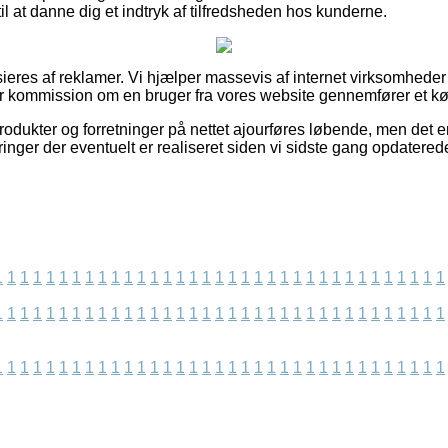
 at danne dig et indtryk af tilfredsheden hos kunderne.
eres af reklamer. Vi hjælper massevis af internet virksomheder 
er kommission om en bruger fra vores website gennemfører et kø
ukter og forretninger på nettet ajourføres løbende, men det er 
ringer der eventuelt er realiseret siden vi sidste gang opdatere
1
1
1
1
1
1
1
1
1
1
1
1
1
1
1
1
1
1
1
1
1
1
1
1
1
1
1
1
1
1
1
1
1
1
1
1
1
1
1
1
1
1
1
1
1
1
1
1
1
1
1
1
1
1
1
1
1
1
1
1
1
1
1
1
1
1
1
1
1
1
1
1
1
1
1
1
1
1
1
1
1
1
1
1
1
1
1
1
1
1
1
1
1
1
1
1
1
1
1
1
1
1
1
1
1