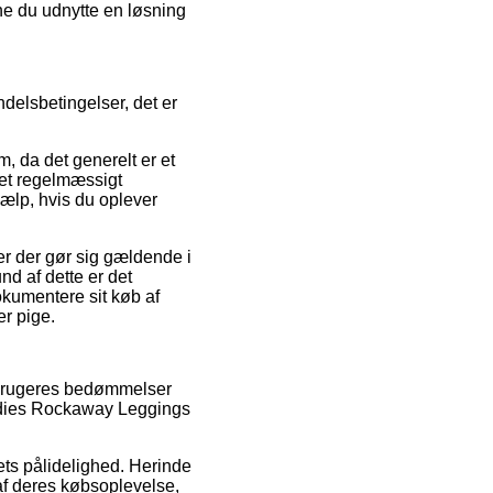
nne du udnytte en løsning
elsbetingelser, det er
 da det generelt er et
bet regelmæssigt
hjælp, hvis du oplever
er der gør sig gældende i
d af dette er det
okumentere sit køb af
r pige.
orbrugeres bedømmelser
 Bodies Rockaway Leggings
bets pålidelighed. Herinde
af deres købsoplevelse,