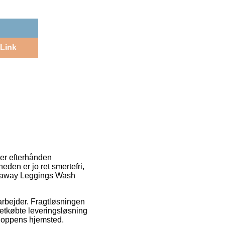
Link
e er efterhånden
den er jo ret smertefri,
ckaway Leggings Wash
 arbejder. Fragtløsningen
letkøbte leveringsløsning
tshoppens hjemsted.