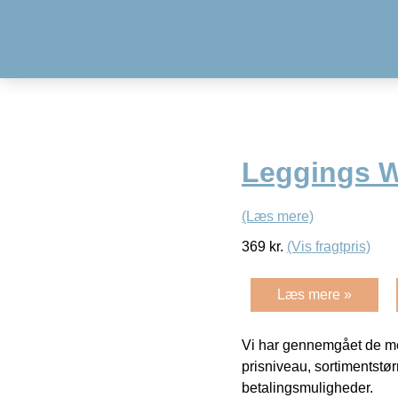
Leggings 
(Læs mere)
369
kr.
(Vis fragtpris)
Læs mere »
Vi har gennemgået de mes
prisniveau, sortimentstø
betalingsmuligheder.