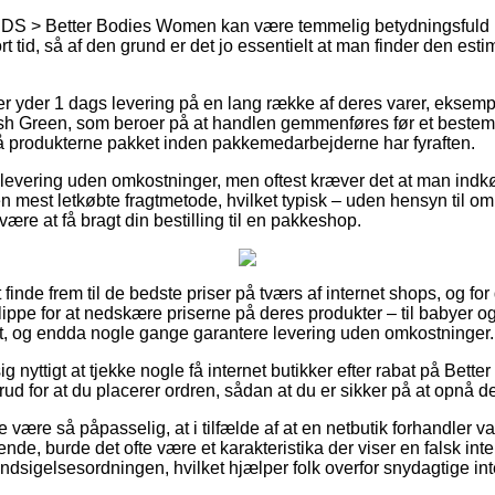
S > Better Bodies Women kan være temmelig betydningsfuld i 
 tid, så af den grund er det jo essentielt at man finder den esti
ker yder 1 dags levering på en lang række af deres varer, eksemp
Green, som beroer på at handlen gemmenføres før et bestemt 
t få produkterne pakket inden pakkemedarbejderne har fyraften.
evering uden omkostninger, men oftest kræver det at man indkøb
n mest letkøbte fragtmetode, hvilket typisk – uden hensyn til om
være at få bragt din bestilling til en pakkeshop.
at finde frem til de bedste priser på tværs af internet shops, og fo
lippe for at nedskære priserne på deres produkter – til babyer og 
t, og endda nogle gange garantere levering uden omkostninger.
g nyttigt at tjekke nogle få internet butikker efter rabat på Bet
 for at du placerer ordren, sådan at du er sikker på at opnå den 
 være så påpasselig, at i tilfælde af at en netbutik forhandler va
lende, burde det ofte være et karakteristika der viser en falsk int
f Indsigelsesordningen, hvilket hjælper folk overfor snydagtige in