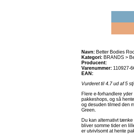
Navn:
Better Bodies Ro
Kategori:
BRANDS > Bet
Producent:
Varenummer:
110927-66
EAN:
Vurderet til
4.7
ud af 5 st
Flere e-forhandlere yder 
pakkeshops, og så henter 
og desuden tilmed den m
Green.
Du kan alternativt tænke 
bliver somme tider en lil
er utvivlsomt at hente pa