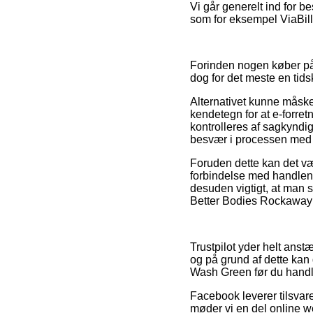
Vi går generelt ind for b
som for eksempel ViaBill,
Forinden nogen køber på
dog for det meste en ti
Alternativet kunne måske
kendetegn for at e-forre
kontrolleres af sagkyndige
besvær i processen med 
Foruden dette kan det væ
forbindelse med handlen,
desuden vigtigt, at man 
Better Bodies Rockaway 
Trustpilot yder helt ans
og på grund af dette kan 
Wash Green før du handl
Facebook leverer tilsvaren
møder vi en del online 