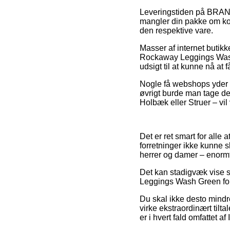
Leveringstiden på BRAND
mangler din pakke om kort
den respektive vare.
Masser af internet butik
Rockaway Leggings Wash 
udsigt til at kunne nå a
Nogle få webshops yder l
øvrigt burde man tage de
Holbæk eller Struer – vil 
Det er ret smart for alle 
forretninger ikke kunne s
herrer og damer – enorm
Det kan stadigvæk vise si
Leggings Wash Green forud
Du skal ikke desto mindre
virke ekstraordinært tilta
er i hvert fald omfattet a