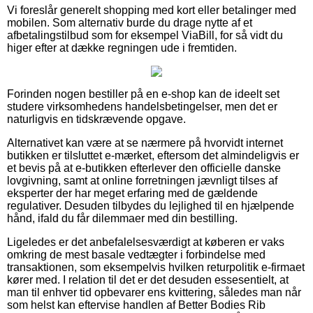
Vi foreslår generelt shopping med kort eller betalinger med
mobilen. Som alternativ burde du drage nytte af et
afbetalingstilbud som for eksempel ViaBill, for så vidt du
higer efter at dække regningen ude i fremtiden.
Forinden nogen bestiller på en e-shop kan de ideelt set
studere virksomhedens handelsbetingelser, men det er
naturligvis en tidskrævende opgave.
Alternativet kan være at se nærmere på hvorvidt internet
butikken er tilsluttet e-mærket, eftersom det almindeligvis er
et bevis på at e-butikken efterlever den officielle danske
lovgivning, samt at online forretningen jævnligt tilses af
eksperter der har meget erfaring med de gældende
regulativer. Desuden tilbydes du lejlighed til en hjælpende
hånd, ifald du får dilemmaer med din bestilling.
Ligeledes er det anbefalelsesværdigt at køberen er vaks
omkring de mest basale vedtægter i forbindelse med
transaktionen, som eksempelvis hvilken returpolitik e-firmaet
kører med. I relation til det er det desuden essesentielt, at
man til enhver tid opbevarer ens kvittering, således man når
som helst kan eftervise handlen af Better Bodies Rib