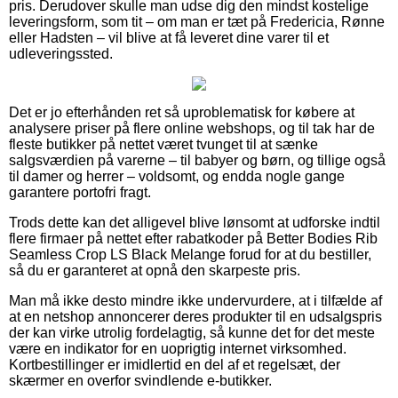
pris. Derudover skulle man udse dig den mindst kostelige
leveringsform, som tit – om man er tæt på Fredericia, Rønne
eller Hadsten – vil blive at få leveret dine varer til et
udleveringssted.
Det er jo efterhånden ret så uproblematisk for købere at
analysere priser på flere online webshops, og til tak har de
fleste butikker på nettet været tvunget til at sænke
salgsværdien på varerne – til babyer og børn, og tillige også
til damer og herrer – voldsomt, og endda nogle gange
garantere portofri fragt.
Trods dette kan det alligevel blive lønsomt at udforske indtil
flere firmaer på nettet efter rabatkoder på Better Bodies Rib
Seamless Crop LS Black Melange forud for at du bestiller,
så du er garanteret at opnå den skarpeste pris.
Man må ikke desto mindre ikke undervurdere, at i tilfælde af
at en netshop annoncerer deres produkter til en udsalgspris
der kan virke utrolig fordelagtig, så kunne det for det meste
være en indikator for en uoprigtig internet virksomhed.
Kortbestillinger er imidlertid en del af et regelsæt, der
skærmer en overfor svindlende e-butikker.