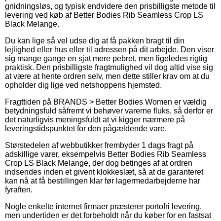
gnidningsløs, og typisk endvidere den prisbilligste metode til
levering ved køb af Better Bodies Rib Seamless Crop LS
Black Melange.
Du kan lige så vel udse dig at få pakken bragt til din
lejlighed eller hus eller til adressen på dit arbejde. Den viser
sig mange gange en sjat mere pebret, men ligeledes rigtig
praktisk. Den prisbilligste fragtmulighed vil dog altid vise sig
at være at hente ordren selv, men dette stiller krav om at du
opholder dig lige ved netshoppens hjemsted.
Fragttiden på BRANDS > Better Bodies Women er vældig
betydningsfuld såfremt vi behøver varerne fluks, så derfor er
det naturligvis meningsfuldt at vi kigger nærmere på
leveringstidspunktet for den pågældende vare.
Størstedelen af webbutikker frembyder 1 dags fragt på
adskillige varer, eksempelvis Better Bodies Rib Seamless
Crop LS Black Melange, der dog betinges af at ordren
indsendes inden et givent klokkeslæt, så at de garanteret
kan nå at få bestillingen klar før lagermedarbejderne har
fyraften.
Nogle enkelte internet firmaer præsterer portofri levering,
men undertiden er det forbeholdt når du køber for en fastsat