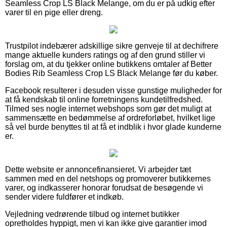
Seamless Crop LS Black Melange, om du er på udkig efter
varer til en pige eller dreng.
Trustpilot indebærer adskillige sikre genveje til at dechifrere
mange aktuelle kunders ratings og af den grund stiller vi
forslag om, at du tjekker online butikkens omtaler af Better
Bodies Rib Seamless Crop LS Black Melange før du køber.
Facebook resulterer i desuden visse gunstige muligheder for
at få kendskab til online forretningens kundetilfredshed.
Tilmed ses nogle internet webshops som gør det muligt at
sammensætte en bedømmelse af ordreforløbet, hvilket lige
så vel burde benyttes til at få et indblik i hvor glade kunderne
er.
Dette website er annoncefinansieret. Vi arbejder tæt
sammen med en del netshops og promoverer butikkernes
varer, og indkasserer honorar forudsat de besøgende vi
sender videre fuldfører et indkøb.
Vejledning vedrørende tilbud og internet butikker
opretholdes hyppigt, men vi kan ikke give garantier imod