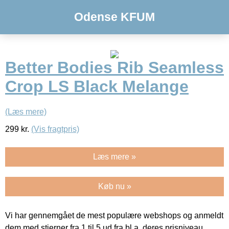
Odense KFUM
Better Bodies Rib Seamless
Crop LS Black Melange
(Læs mere)
299
kr.
(Vis fragtpris)
Læs mere »
Køb nu »
Vi har gennemgået de mest populære webshops og anmeldt
dem med stjerner fra 1 til 5 ud fra bl.a. deres prisniveau,